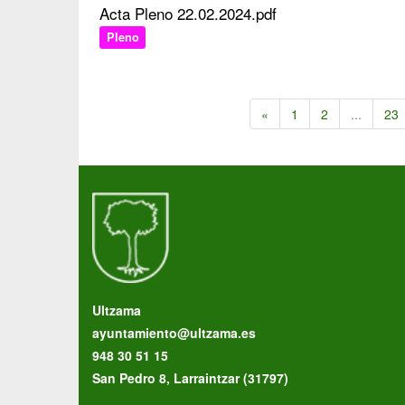
Acta Pleno 22.02.2024.pdf
Pleno
«
1
2
...
23
Ultzama
ayuntamiento@ultzama.es
948 30 51 15
San Pedro 8, Larraintzar (31797)