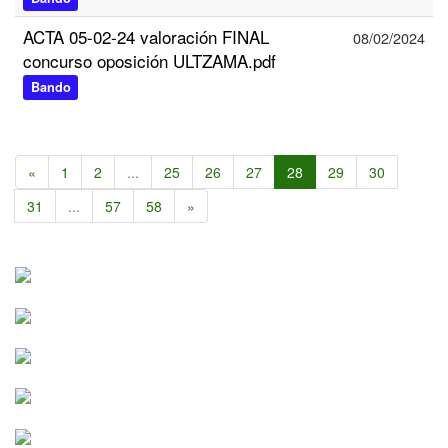
ACTA 05-02-24 valoración FINAL
08/02/2024
concurso oposición ULTZAMA.pdf
Bando
«
1
2
...
25
26
27
28
29
30
31
...
57
58
»