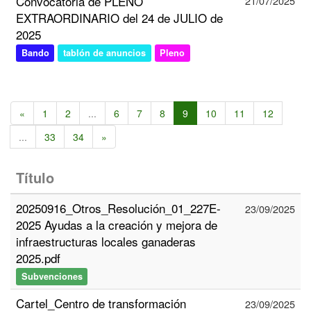
Convocatoria de PLENO
21/07/2025
EXTRAORDINARIO del 24 de JULIO de
2025
Bando
tablón de anuncios
Pleno
«
1
2
...
6
7
8
9
10
11
12
...
33
34
»
Título
20250916_Otros_Resolución_01_227E-
23/09/2025
2025 Ayudas a la creación y mejora de
infraestructuras locales ganaderas
2025.pdf
Subvenciones
Cartel_Centro de transformación
23/09/2025