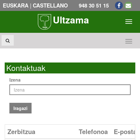
|
EUSKARA
CASTELLANO
948 30 51 15
Ultzama
Toogl
Toogl
Kontaktuak
Izena
Iragazi
Zerbitzua
Telefonoa
E-posta