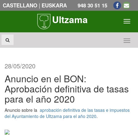
|
CASTELLANO
EUSKARA
948 30 51 15
Ultzama
Toogl
Toogl
28/05/2020
Anuncio en el BON:
Aprobación definitiva de tasas
para el año 2020
Anuncio sobre la
aprobación definitiva de las tasas e impuestos
del Ayuntamiento de Ultzama para el año 2020
.