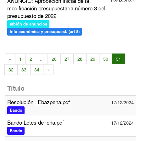
ANUNCIO: Aprobación inicial de la
02/03/2022
modificación presupuestaria número 3 del
presupuesto de 2022
tablón de anuncios
Info económica y presupuest. (art 8)
«
1
2
...
26
27
28
29
30
31
32
33
34
»
Título
Resolución _Ebazpena.pdf
17/12/2024
Bando
Bando Lotes de leña.pdf
17/12/2024
Bando