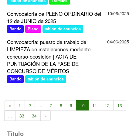
tablón de anuncios
Trámites
Convocatoria de PLENO ORDINARIO del
10/06/2025
12 de JUNIO de 2025
Bando
Pleno
tablón de anuncios
Convocatoria: puesto de trabajo de
04/06/2025
LIMPIEZA de instalaciones mediante
concurso-oposición | ACTA DE
PUNTUACIÓN DE LA FASE DE
CONCURSO DE MÉRITOS
Bando
tablón de anuncios
«
1
2
...
7
8
9
10
11
12
13
...
33
34
»
Título