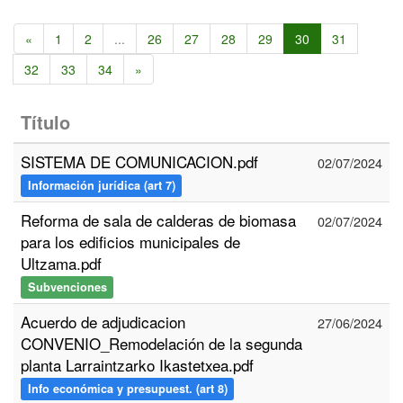
«
1
2
...
26
27
28
29
30
31
32
33
34
»
Título
SISTEMA DE COMUNICACION.pdf
02/07/2024
Información jurídica (art 7)
Reforma de sala de calderas de biomasa
02/07/2024
para los edificios municipales de
Ultzama.pdf
Subvenciones
Acuerdo de adjudicacion
27/06/2024
CONVENIO_Remodelación de la segunda
planta Larraintzarko Ikastetxea.pdf
Info económica y presupuest. (art 8)