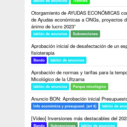
tablón de anuncios
Trámites
Otorgamiento de AYUDAS ECONÓMICAS corre
de Ayudas económicas a ONGs, proyectos de
ánimo de lucro 2023”
tablón de anuncios
Subvenciones
Aprobación inicial de desafectación de un es
fisioterapia
Bando
tablón de anuncios
Aprobación de normas y tarifas para la temp
Micológico de la Ultzama
tablón de anuncios
Parque micológico
Anuncio BON: Aprobación inicial Presupuest
Info económica y presupuest. (art 8)
tablón de anu
[Vídeo] Inversiones más destacables del 202
Bando
Subvenciones
tablón de anuncios