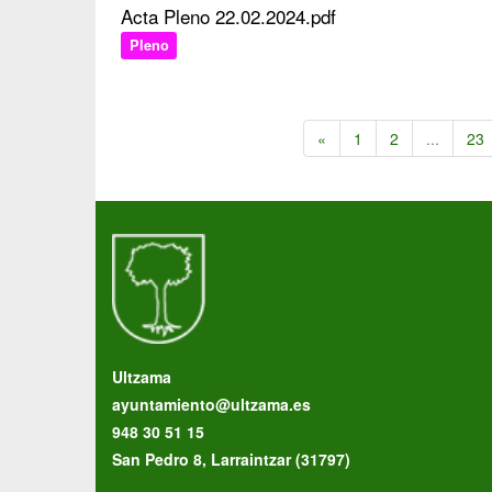
Acta Pleno 22.02.2024.pdf
Pleno
«
1
2
...
23
Ultzama
ayuntamiento@ultzama.es
948 30 51 15
San Pedro 8, Larraintzar (31797)