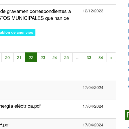
s de gravamen correspondientes a
12/12/2023
STOS MUNICIPALES que han de
tablón de anuncios
20
21
22
23
24
25
...
33
34
»
17/04/2024
ergía eléctrica.pdf
17/04/2024
P.pdf
17/04/2024