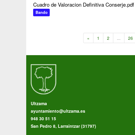
Cuadro de Valoracion Definitiva Conserje.pdf
Bando
«
1
2
...
26
Ultzama
ayuntamiento@ultzama.es
948 30 51 15
San Pedro 8, Larraintzar (31797)