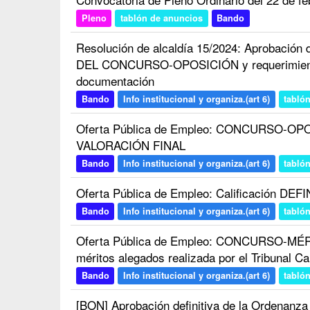
Pleno
tablón de anuncios
Bando
Resolución de alcaldía 15/2024: Aprobació
DEL CONCURSO-OPOSICIÓN y requerimiento
documentación
Bando
Info institucional y organiza.(art 6)
tabló
Oferta Pública de Empleo: CONCURSO-OPOS
VALORACIÓN FINAL
Bando
Info institucional y organiza.(art 6)
tabló
Oferta Pública de Empleo: Calificación DEF
Bando
Info institucional y organiza.(art 6)
tabló
Oferta Pública de Empleo: CONCURSO-MÉRITO
méritos alegados realizada por el Tribunal Cal
Bando
Info institucional y organiza.(art 6)
tabló
[BON] Aprobación definitiva de la Ordenanza