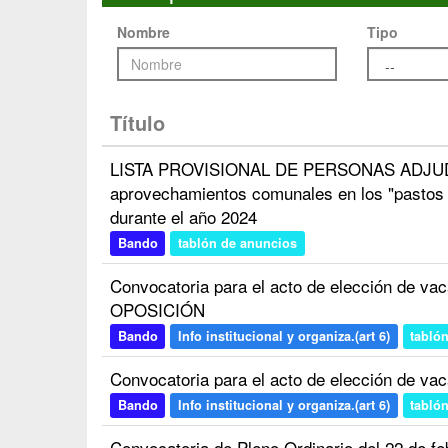
Nombre
Tipo
Título
LISTA PROVISIONAL DE PERSONAS ADJUD
aprovechamientos comunales en los "pastos 
durante el año 2024
Bando
tablón de anuncios
Convocatoria para el acto de elección de
OPOSICIÓN
Bando
Info institucional y organiza.(art 6)
tabló
Convocatoria para el acto de elección de
Bando
Info institucional y organiza.(art 6)
tabló
Convocatoria de Pleno Ordinario del 22 de f