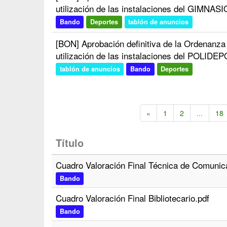
utilización de las instalaciones del GIMNA
Bando
Deportes
tablón de anuncios
[BON] Aprobación definitiva de la Ordenanza
utilización de las instalaciones del POLI
tablón de anuncios
Bando
Deportes
«
1
2
...
18
Título
Cuadro Valoración Final Técnica de Comunic
Bando
Cuadro Valoración Final Bibliotecario.pdf
Bando