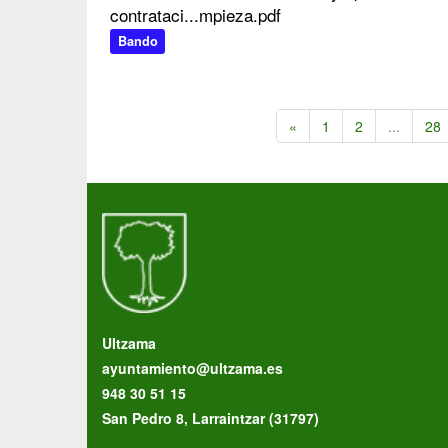
contrataci...mpieza.pdf
Bando
«
1
2
...
28
Ultzama
ayuntamiento@ultzama.es
948 30 51 15
San Pedro 8, Larraintzar (31797)