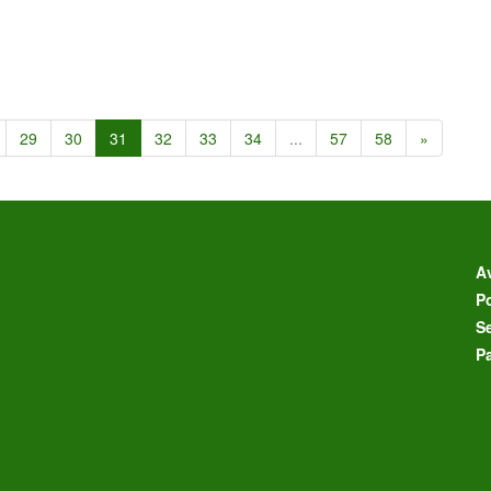
29
30
31
32
33
34
...
57
58
»
Av
Po
S
P