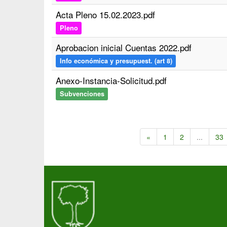
Acta Pleno 15.02.2023.pdf
Pleno
Aprobacion inicial Cuentas 2022.pdf
Info económica y presupuest. (art 8)
Anexo-Instancia-Solicitud.pdf
Subvenciones
«
1
2
...
33