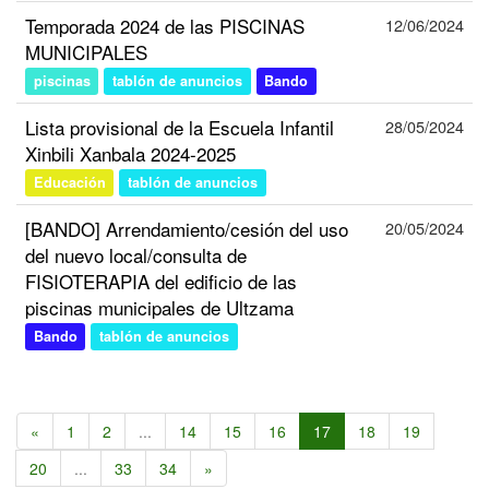
Temporada 2024 de las PISCINAS
12/06/2024
MUNICIPALES
piscinas
tablón de anuncios
Bando
Lista provisional de la Escuela Infantil
28/05/2024
Xinbili Xanbala 2024-2025
Educación
tablón de anuncios
[BANDO] Arrendamiento/cesión del uso
20/05/2024
del nuevo local/consulta de
FISIOTERAPIA del edificio de las
piscinas municipales de Ultzama
Bando
tablón de anuncios
«
1
2
...
14
15
16
17
18
19
20
...
33
34
»