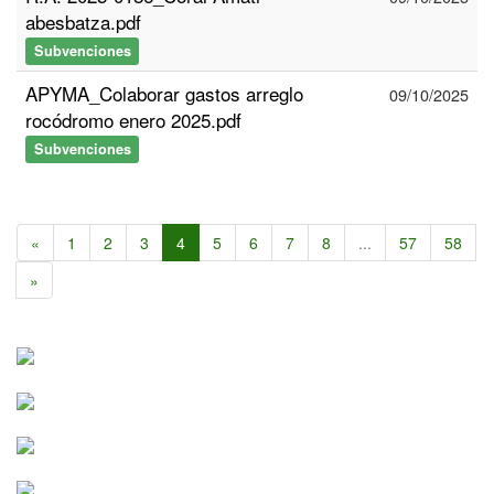
abesbatza.pdf
Subvenciones
APYMA_Colaborar gastos arreglo
09/10/2025
rocódromo enero 2025.pdf
Subvenciones
«
1
2
3
4
5
6
7
8
...
57
58
»