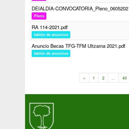
DEIALDIA-CONVOCATORIA_Pleno_06052021
Pleno
RA 114-2021.pdf
tablón de anuncios
Anuncio Becas TFG-TFM Ultzama 2021.pdf
tablón de anuncios
«
1
2
...
40