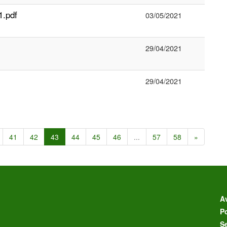
.pdf
03/05/2021
29/04/2021
29/04/2021
41
42
43
44
45
46
...
57
58
»
Av
Po
S