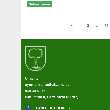
Subvenciones
«
1
2
...
44
Ultzama
ayuntamiento@ultzama.es
948 30 51 15
San Pedro 8, Larraintzar (31797)
PANEL DE COOKIES