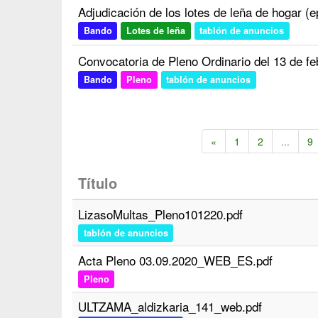
Adjudicación de los lotes de leña de hogar (
Bando
Lotes de leña
tablón de anuncios
Convocatoria de Pleno Ordinario del 13 de f
Bando
Pleno
tablón de anuncios
«
1
2
...
9
Título
LizasoMultas_Pleno101220.pdf
tablón de anuncios
Acta Pleno 03.09.2020_WEB_ES.pdf
Pleno
ULTZAMA_aldizkaria_141_web.pdf