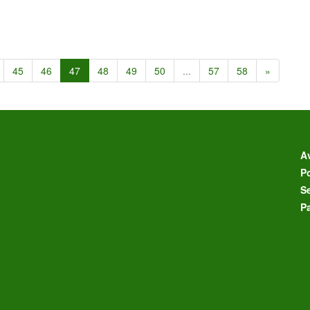
45
46
47
48
49
50
...
57
58
»
Av
Po
S
P