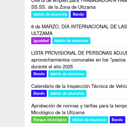
SS.SS. de la Zona de Ultzama
tablón de anuncios
Bando
8 de MARZO, DÍA INTERNACIONAL DE L
ULTZAMA
Igualdad
tablón de anuncios
LISTA PROVISIONAL DE PERSONAS ADJUD
aprovechamientos comunales en los "pastos 
durante el año 2025
Bando
tablón de anuncios
Calendario de la Inspección Técnica de Vehíc
Bando
tablón de anuncios
Aprobación de normas y tarifas para la temp
Micológico de la Ultzama
Parque micológico
tablón de anuncios
Bando