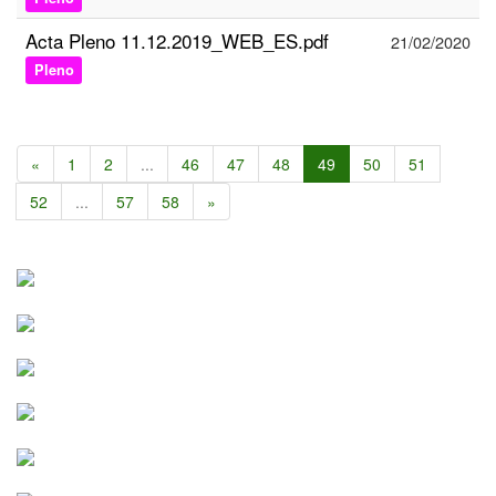
Acta Pleno 11.12.2019_WEB_ES.pdf
21/02/2020
Pleno
«
1
2
...
46
47
48
49
50
51
52
...
57
58
»