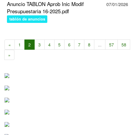
Anuncio TABLON Aprob Inic Modif
07/01/2026
Presupuestaria 16-2025.pdf
tablón de anuncios
«
1
2
3
4
5
6
7
8
...
57
58
»