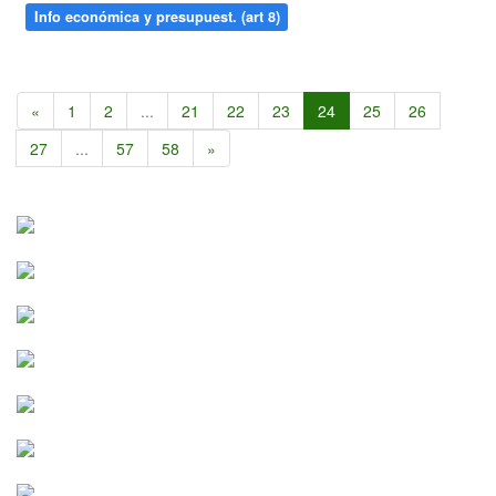
Info económica y presupuest. (art 8)
«
1
2
...
21
22
23
24
25
26
27
...
57
58
»