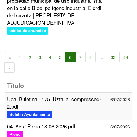
propiedad municipal de uso industrial sita
en la calle B del polígono industrial Elordi
de Iraizotz | PROPUESTA DE
ADJUDICACIÓN DEFINITIVA
tablón de anuncios
«
1
2
3
4
5
6
7
8
...
33
34
»
Título
Udal Buletina _175_Uztaila_compressed-
16/07/2026
2.pdf
Boletín Ayuntamiento
04_Acta Pleno 18.06.2026.pdf
16/07/2026
Pleno