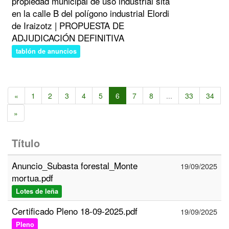
propiedad municipal de uso industrial sita
en la calle B del polígono industrial Elordi
de Iraizotz | PROPUESTA DE
ADJUDICACIÓN DEFINITIVA
tablón de anuncios
«
1
2
3
4
5
6
7
8
...
33
34
»
Título
Anuncio_Subasta forestal_Monte
19/09/2025
mortua.pdf
Lotes de leña
Certificado Pleno 18-09-2025.pdf
19/09/2025
Pleno