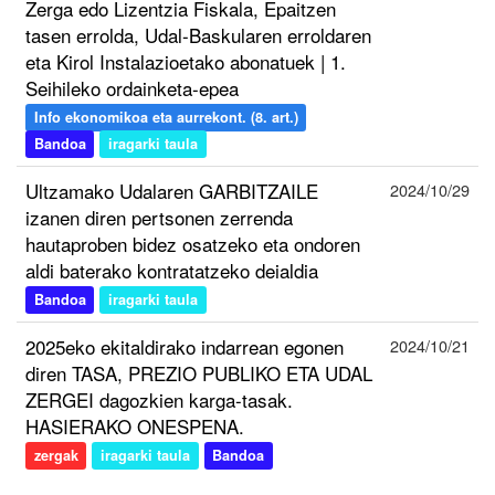
Zerga edo Lizentzia Fiskala, Epaitzen
tasen errolda, Udal-Baskularen erroldaren
eta Kirol Instalazioetako abonatuek | 1.
Seihileko ordainketa-epea
Info ekonomikoa eta aurrekont. (8. art.)
Bandoa
iragarki taula
Ultzamako Udalaren GARBITZAILE
2024/10/29
izanen diren pertsonen zerrenda
hautaproben bidez osatzeko eta ondoren
aldi baterako kontratatzeko deialdia
Bandoa
iragarki taula
2025eko ekitaldirako indarrean egonen
2024/10/21
diren TASA, PREZIO PUBLIKO ETA UDAL
ZERGEI dagozkien karga-tasak.
HASIERAKO ONESPENA.
zergak
iragarki taula
Bandoa