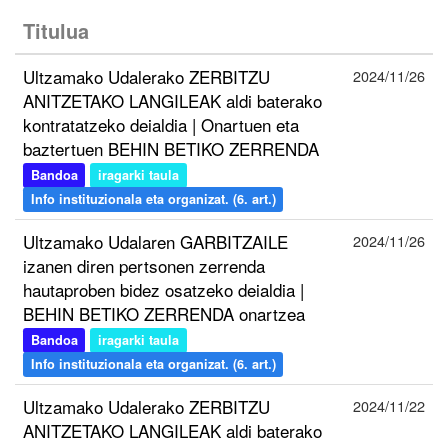
Titulua
Ultzamako Udalerako ZERBITZU
2024/11/26
ANITZETAKO LANGILEAK aldi baterako
kontratatzeko deialdia | Onartuen eta
baztertuen BEHIN BETIKO ZERRENDA
Bandoa
iragarki taula
Info instituzionala eta organizat. (6. art.)
Ultzamako Udalaren GARBITZAILE
2024/11/26
izanen diren pertsonen zerrenda
hautaproben bidez osatzeko deialdia |
BEHIN BETIKO ZERRENDA onartzea
Bandoa
iragarki taula
Info instituzionala eta organizat. (6. art.)
Ultzamako Udalerako ZERBITZU
2024/11/22
ANITZETAKO LANGILEAK aldi baterako