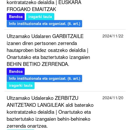
kontratatzeko deialdia | EUSKARA
FROGAKO EMAITZAK
Bandoa
iragarki taula
Info instituzionala eta organizat. (6. art.)
Ultzamako Udalaren GARBITZAILE
2024/11/22
izanen diren pertsonen zerrenda
hautaproben bidez osatzeko deialdia |
Onartutako eta baztertutako izangaien
BEHIN BETIKO ZERRENDA.
Bandoa
Info instituzionala eta organizat. (6. art.)
iragarki taula
Ultzamako Udalerako ZERBITZU
2024/11/20
ANITZETAKO LANGILEAK aldi baterako
kontratatzeko deialdia | Onartutako eta
baztertutako izangaien behin-behineko
zerrenda onartzea.