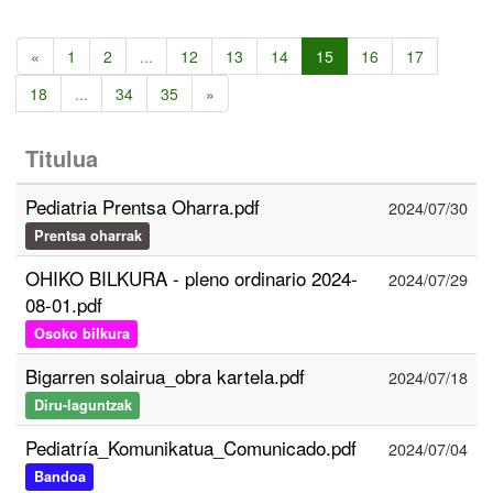
«
1
2
...
12
13
14
15
16
17
18
...
34
35
»
Titulua
Pediatria Prentsa Oharra.pdf
2024/07/30
Prentsa oharrak
OHIKO BILKURA - pleno ordinario 2024-
2024/07/29
08-01.pdf
Osoko bilkura
Bigarren solairua_obra kartela.pdf
2024/07/18
Diru-laguntzak
Pediatría_Komunikatua_Comunicado.pdf
2024/07/04
Bandoa