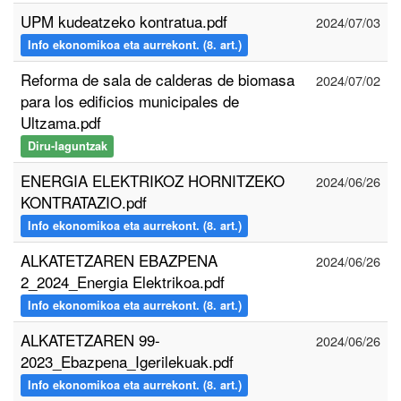
UPM kudeatzeko kontratua.pdf
2024/07/03
Info ekonomikoa eta aurrekont. (8. art.)
Reforma de sala de calderas de biomasa
2024/07/02
para los edificios municipales de
Ultzama.pdf
Diru-laguntzak
ENERGIA ELEKTRIKOZ HORNITZEKO
2024/06/26
KONTRATAZIO.pdf
Info ekonomikoa eta aurrekont. (8. art.)
ALKATETZAREN EBAZPENA
2024/06/26
2_2024_Energia Elektrikoa.pdf
Info ekonomikoa eta aurrekont. (8. art.)
ALKATETZAREN 99-
2024/06/26
2023_Ebazpena_Igerilekuak.pdf
Info ekonomikoa eta aurrekont. (8. art.)