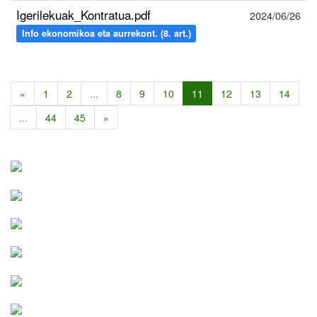
Igerilekuak_Kontratua.pdf
2024/06/26
Info ekonomikoa eta aurrekont. (8. art.)
«
1
2
...
8
9
10
11
12
13
14
...
44
45
»