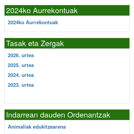
2024ko Aurrekontuak
2024ko Aurrekontuak
Tasak eta Zergak
2026. urtea
2025. urtea
2024. urtea
2023. urtea
Indarrean dauden Ordenantzak
Animaliak edukitzearena