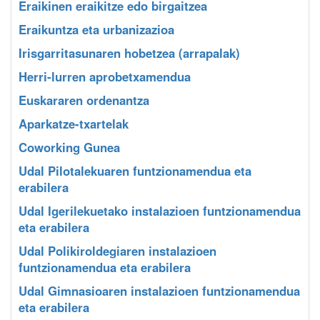
Eraikinen eraikitze edo birgaitzea
Eraikuntza eta urbanizazioa
Irisgarritasunaren hobetzea (arrapalak)
Herri-lurren aprobetxamendua
Euskararen ordenantza
Aparkatze-txartelak
Coworking Gunea
Udal Pilotalekuaren funtzionamendua eta
erabilera
Udal Igerilekuetako instalazioen funtzionamendua
eta erabilera
Udal Polikiroldegiaren instalazioen
funtzionamendua eta erabilera
Udal Gimnasioaren instalazioen funtzionamendua
eta erabilera