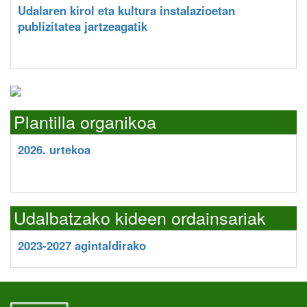
Udalaren kirol eta kultura instalazioetan
publizitatea jartzeagatik
Plantilla organikoa
2026. urtekoa
Udalbatzako kideen ordainsariak
2023-2027 agintaldirako