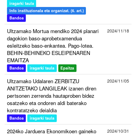
iragarki taula
Info instituzionala eta organizat. (6. art.)
Bandoa
Ultzamako Mortua mendiko 2024 planari
2024/11/18
dagokion baso-aprobetxamendua
esleitzeko baso-enkantea. Pago-lotea.
BEHIN-BEHINEKO ESLEIPENAREN
EMAITZA
Bandoa
iragarki taula
Epaitza
Ultzamako Udalaren ZERBITZU
2024/11/05
ANITZETAKO LANGILEAK izanen diren
pertsonen zerrenda hautaproben bidez
osatzeko eta ondoren aldi baterako
kontratatzeko deialdia
Bandoa
iragarki taula
2024ko Jarduera Ekonomikoen gaineko
2024/10/31