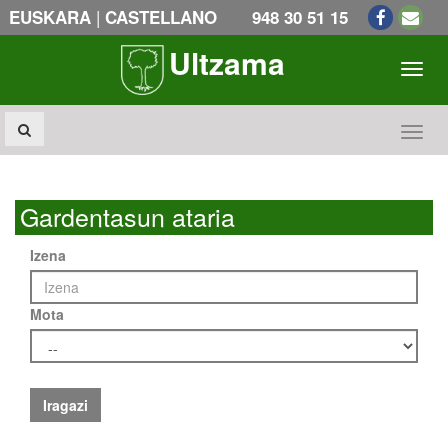
|
EUSKARA
CASTELLANO
948 30 51 15
Ultzama
Toogl
Toogl
Gardentasun ataria
Izena
Mota
Iragazi