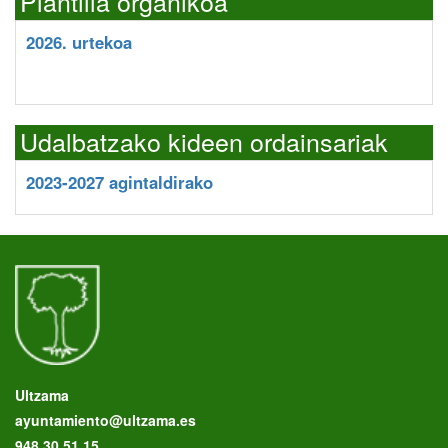
Plantilla organikoa
2026. urtekoa
Udalbatzako kideen ordainsariak
2023-2027 agintaldirako
Ultzama
ayuntamiento@ultzama.es
948 30 51 15