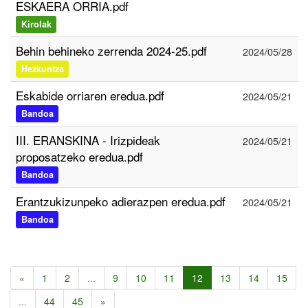
ESKAERA ORRIA.pdf
Kirolak
Behin behineko zerrenda 2024-25.pdf
2024/05/28
Hezkuntza
Eskabide orriaren eredua.pdf
2024/05/21
Bandoa
III. ERANSKINA - Irizpideak
2024/05/21
proposatzeko eredua.pdf
Bandoa
Erantzukizunpeko adierazpen eredua.pdf
2024/05/21
Bandoa
«
1
2
...
9
10
11
12
13
14
15
...
44
45
»