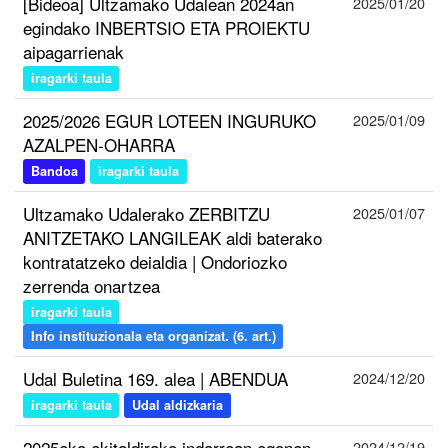
[Bideoa] Ultzamako Udalean 2024an
2025/01/20
egindako INBERTSIO ETA PROIEKTU
aipagarrienak
iragarki taula
2025/2026 EGUR LOTEEN INGURUKO
2025/01/09
AZALPEN-OHARRA
Bandoa
iragarki taula
Ultzamako Udalerako ZERBITZU
2025/01/07
ANITZETAKO LANGILEAK aldi baterako
kontratatzeko deialdia | Ondoriozko
zerrenda onartzea
iragarki taula
Info instituzionala eta organizat. (6. art.)
Udal Buletina 169. alea | ABENDUA
2024/12/20
iragarki taula
Udal aldizkaria
2025eko ekitaldirako indarrean egonen
2024/12/19