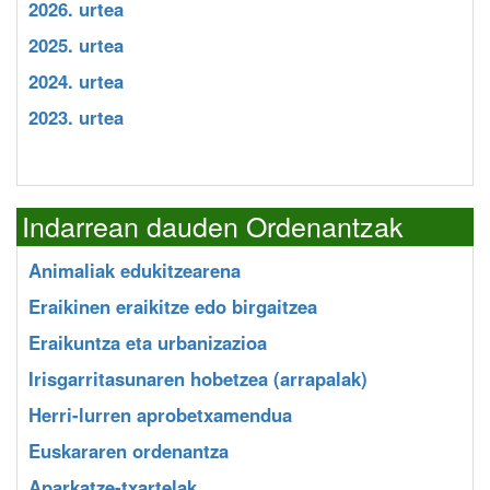
2026. urtea
2025. urtea
2024. urtea
2023. urtea
Indarrean dauden Ordenantzak
Animaliak edukitzearena
Eraikinen eraikitze edo birgaitzea
Eraikuntza eta urbanizazioa
Irisgarritasunaren hobetzea (arrapalak)
Herri-lurren aprobetxamendua
Euskararen ordenantza
Aparkatze-txartelak