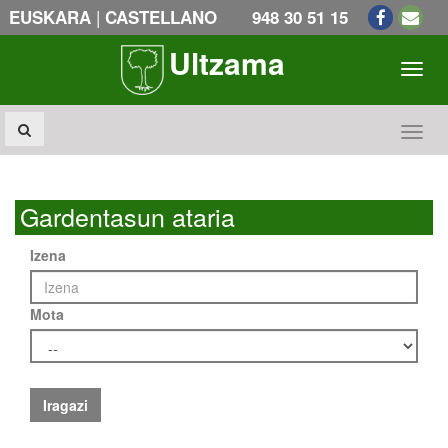
|
EUSKARA
CASTELLANO
948 30 51 15
Ultzama
Toogl
Toogl
Gardentasun ataria
Izena
Mota
Iragazi