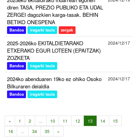
diren TASA, PREZIO PUBLIKO ETA UDAL
ZERGEI dagozkien karga-tasak. BEHIN
BETIKO ONESPENA
Bandoa
iragarki taula
zergak
2025-2026ko EKITALDIETARAKO
2024/12/17
ETXERAKO EGUR LOTEEN (EPAITZAK)
ZOZKETA
Bandoa
iragarki taula
2024ko abenduaren 19ko ez ohiko Osoko
2024/12/17
Bilkuraren deialdia
Bandoa
iragarki taula
«
1
2
...
10
11
12
13
14
15
16
...
34
35
»