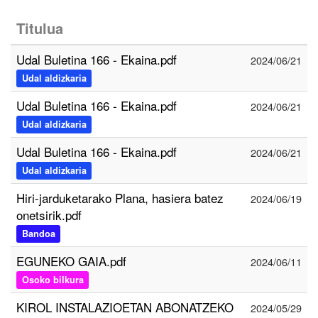
Titulua
Udal Buletina 166 - Ekaina.pdf
2024/06/21
Udal aldizkaria
Udal Buletina 166 - Ekaina.pdf
2024/06/21
Udal aldizkaria
Udal Buletina 166 - Ekaina.pdf
2024/06/21
Udal aldizkaria
Hiri-jarduketarako Plana, hasiera batez
2024/06/19
onetsirik.pdf
Bandoa
EGUNEKO GAIA.pdf
2024/06/11
Osoko bilkura
KIROL INSTALAZIOETAN ABONATZEKO
2024/05/29