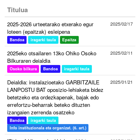
Titulua
2025-2026 urteetarako etxerako egur
2025/02/17
loteen (epaitzak) esleipena
Bandoa
iragarki taula
Epaitza
2025eko otsailaren 13ko Ohiko Osoko
2025/02/11
Bilkuraren deialdia
Osoko bilkura
Bandoa
iragarki taula
Deialdia: instalazioetako GARBITZAILE
2025/01/21
LANPOSTU BAT oposizio-lehiaketa bidez
betetzeko eta ordezkapenak, bajak edo
errefortzu-beharrak beteko dituzten
izangaien zerrenda osatzeko
Bandoa
iragarki taula
Info instituzionala eta organizat. (6. art.)