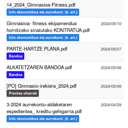
14_2024_Gimnasioa-Fitness.pdf
Info ekonomikoa eta aurrekont. (8. art.)
Gimnasioa- fitness ekipamendua
2024/05/10
hornitzeko sinatutako KONTRATUA.pdf
Info ekonomikoa eta aurrekont. (8. art.)
PARTE-HARTZE PLANA.pdf
2024/05/07
Bandoa
ALKATETZAREN BANDOA.pdf
2024/05/06
Bandoa
[PO] Gimnasio-irekiera_2024.pdf
2024/05/06
Prentsa oharrak
3-2024 aurrekontu-aldaketaren
2024/04/29
espedientea_ kreditu-gehigarria.pdf
Info ekonomikoa eta aurrekont. (8. art.)