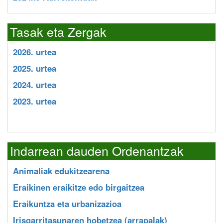
Tasak eta Zergak
2026. urtea
2025. urtea
2024. urtea
2023. urtea
Indarrean dauden Ordenantzak
Animaliak edukitzearena
Eraikinen eraikitze edo birgaitzea
Eraikuntza eta urbanizazioa
Irisgarritasunaren hobetzea (arrapalak)