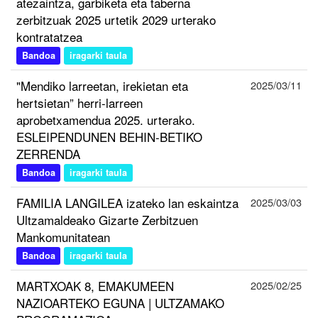
atezaintza, garbiketa eta taberna
zerbitzuak 2025 urtetik 2029 urterako
kontratatzea
Bandoa
iragarki taula
"Mendiko larreetan, irekietan eta
2025/03/11
hertsietan” herri-larreen
aprobetxamendua 2025. urterako.
ESLEIPENDUNEN BEHIN-BETIKO
ZERRENDA
Bandoa
iragarki taula
FAMILIA LANGILEA izateko lan eskaintza
2025/03/03
Ultzamaldeako Gizarte Zerbitzuen
Mankomunitatean
Bandoa
iragarki taula
MARTXOAK 8, EMAKUMEEN
2025/02/25
NAZIOARTEKO EGUNA | ULTZAMAKO