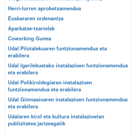
Herri-lurren aprobetxamendua
Euskararen ordenantza
Aparkatze-txartelak
Coworking Gunea
Udal Pilotalekuaren funtzionamendua eta
erabilera
Udal Igerilekuetako instalazioen funtzionamendua
eta erabilera
Udal Polikiroldegiaren instalazioen
funtzionamendua eta erabilera
Udal Gimnasioaren instalazioen funtzionamendua
eta erabilera
Udalaren kirol eta kultura instalazioetan
publizitatea jartzeagatik