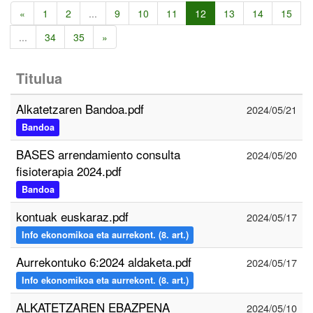
«
1
2
...
9
10
11
12
13
14
15
...
34
35
»
Titulua
Alkatetzaren Bandoa.pdf
2024/05/21
Bandoa
BASES arrendamiento consulta
2024/05/20
fisioterapia 2024.pdf
Bandoa
kontuak euskaraz.pdf
2024/05/17
Info ekonomikoa eta aurrekont. (8. art.)
Aurrekontuko 6:2024 aldaketa.pdf
2024/05/17
Info ekonomikoa eta aurrekont. (8. art.)
ALKATETZAREN EBAZPENA
2024/05/10