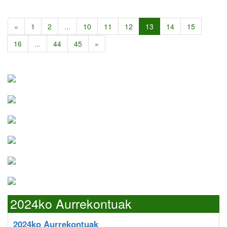
«
1
2
...
10
11
12
13
14
15
16
...
44
45
»
2024ko Aurrekontuak
2024ko Aurrekontuak