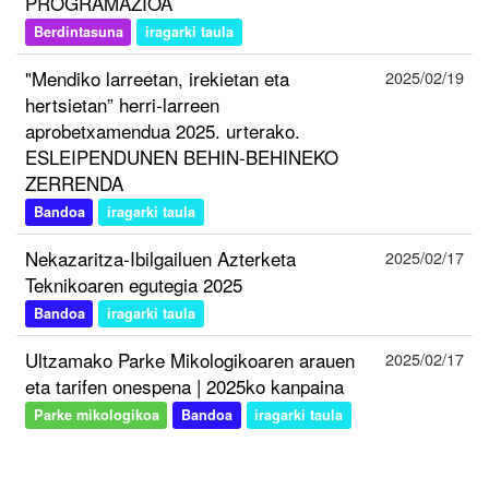
PROGRAMAZIOA
Berdintasuna
iragarki taula
"Mendiko larreetan, irekietan eta
2025/02/19
hertsietan” herri-larreen
aprobetxamendua 2025. urterako.
ESLEIPENDUNEN BEHIN-BEHINEKO
ZERRENDA
Bandoa
iragarki taula
Nekazaritza-Ibilgailuen Azterketa
2025/02/17
Teknikoaren egutegia 2025
Bandoa
iragarki taula
Ultzamako Parke Mikologikoaren arauen
2025/02/17
eta tarifen onespena | 2025ko kanpaina
Parke mikologikoa
Bandoa
iragarki taula