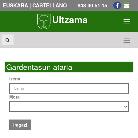
|
EUSKARA
CASTELLANO
948 30 51 15
Ultzama
Toogl
Toogl
Gardentasun ataria
Izena
Mota
Iragazi