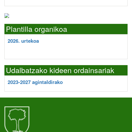
Plantilla organikoa
2026. urtekoa
Udalbatzako kideen ordainsariak
2023-2027 agintaldirako