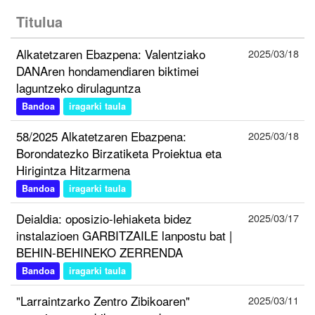
Titulua
Alkatetzaren Ebazpena: Valentziako
2025/03/18
DANAren hondamendiaren biktimei
laguntzeko dirulaguntza
Bandoa
iragarki taula
58/2025 Alkatetzaren Ebazpena:
2025/03/18
Borondatezko Birzatiketa Proiektua eta
Hirigintza Hitzarmena
Bandoa
iragarki taula
Deialdia: oposizio-lehiaketa bidez
2025/03/17
instalazioen GARBITZAILE lanpostu bat |
BEHIN-BEHINEKO ZERRENDA
Bandoa
iragarki taula
"Larraintzarko Zentro Zibikoaren"
2025/03/11