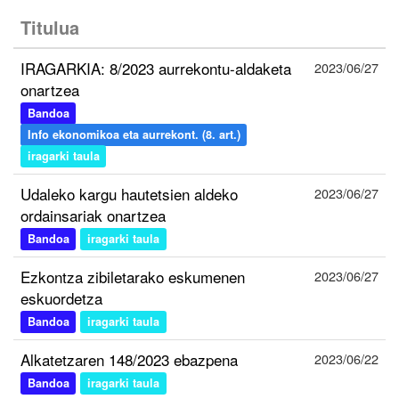
Titulua
IRAGARKIA: 8/2023 aurrekontu-aldaketa
2023/06/27
onartzea
Bandoa
Info ekonomikoa eta aurrekont. (8. art.)
iragarki taula
Udaleko kargu hautetsien aldeko
2023/06/27
ordainsariak onartzea
Bandoa
iragarki taula
Ezkontza zibiletarako eskumenen
2023/06/27
eskuordetza
Bandoa
iragarki taula
Alkatetzaren 148/2023 ebazpena
2023/06/22
Bandoa
iragarki taula