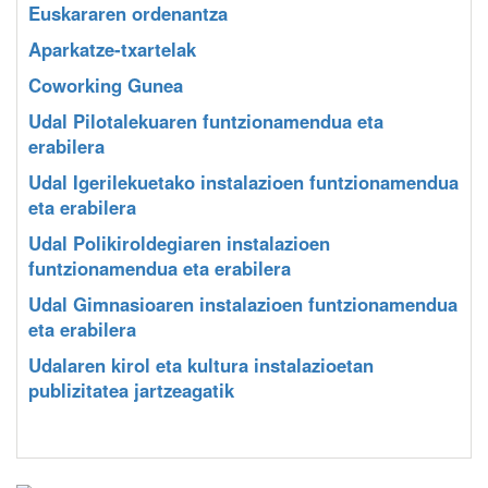
Euskararen ordenantza
Aparkatze-txartelak
Coworking Gunea
Udal Pilotalekuaren funtzionamendua eta
erabilera
Udal Igerilekuetako instalazioen funtzionamendua
eta erabilera
Udal Polikiroldegiaren instalazioen
funtzionamendua eta erabilera
Udal Gimnasioaren instalazioen funtzionamendua
eta erabilera
Udalaren kirol eta kultura instalazioetan
publizitatea jartzeagatik