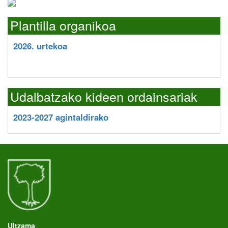
Plantilla organikoa
2026. urtekoa
Udalbatzako kideen ordainsariak
2023-2027 agintaldirako
Ultzama