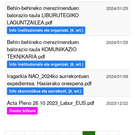
Behin-behineko merezimenduen
2024/01/25
balorazio-taula LIBURUTEGIKO
LAGUNTZAILEA.pdf
Info instituzionala eta organizat. (6. art.)
Behin-behineko merezimenduen
2024/01/25
balorazio-taula KOMUNIKAZIO
TEKNIKARIA.pdf
Info instituzionala eta organizat. (6. art.)
Iragarkia NAO_2024ko aurrekontuen
2024/01/08
espedientea. Hasierako onespena.pdf
Info ekonomikoa eta aurrekont. (8. art.)
Acta Pleno 26 10 2023_Labur_EUS.pdf
2023/12/22
Osoko bilkura