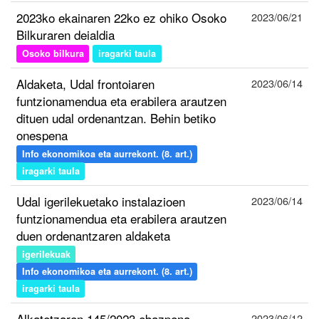
2023ko ekainaren 22ko ez ohiko Osoko
2023/06/21
Bilkuraren deialdia
Osoko bilkura
iragarki taula
Aldaketa, Udal frontoiaren
2023/06/14
funtzionamendua eta erabilera arautzen
dituen udal ordenantzan. Behin betiko
onespena
Info ekonomikoa eta aurrekont. (8. art.)
iragarki taula
Udal igerilekuetako instalazioen
2023/06/14
funtzionamendua eta erabilera arautzen
duen ordenantzaren aldaketa
igerilekuak
Info ekonomikoa eta aurrekont. (8. art.)
iragarki taula
Alkatetzaren 145/2023 ebazpena
2023/06/12