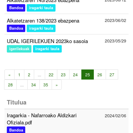
Bandoa
iragarki taula
Alkatetzaren 138/2023 ebazpena
2023/06/02
Bandoa
iragarki taula
UDAL IGERILEKUEN 2023ko sasoia
2023/05/29
igerilekuak
iragarki taula
«
1
2
...
22
23
24
25
26
27
28
...
34
35
»
Titulua
Iragarkia - Nafarroako Aldizkari
2024/02/06
Ofiziala.pdf
Bandoa