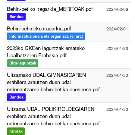
Behin-betiko iragarkia_MERITOAK.pdf
2024/02/06
Bandoa
Behin-behineko iragarkia.pdf
2024/02/01
Info instituzionala eta organizat. (6. art.)
2023ko GKEen laguntzak emateko
2024/01/30
Udalbatzaren Erabakia.pdf
Diru-laguntzak
Ultzamako UDAL GIMNASIOAREN
2024/01/30
erabilera arautzen duen udal
ordenantzaren behin-betiko onespena.pdf
Bandoa
Ultzama UDAL POLIKIROLDEGIAREN
2024/01/30
erabilera arautzen duen udal
ordenantzaren behin-betiko onespena.pdf
Kirolak