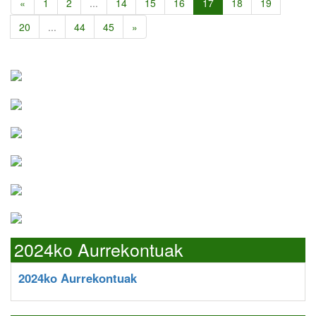
«
1
2
...
14
15
16
17
18
19
20
...
44
45
»
2024ko Aurrekontuak
2024ko Aurrekontuak