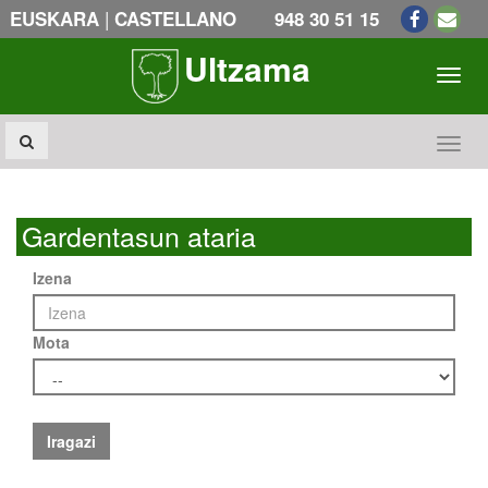
|
EUSKARA
CASTELLANO
948 30 51 15
Ultzama
Toogl
Toogl
Gardentasun ataria
Izena
Mota
Iragazi