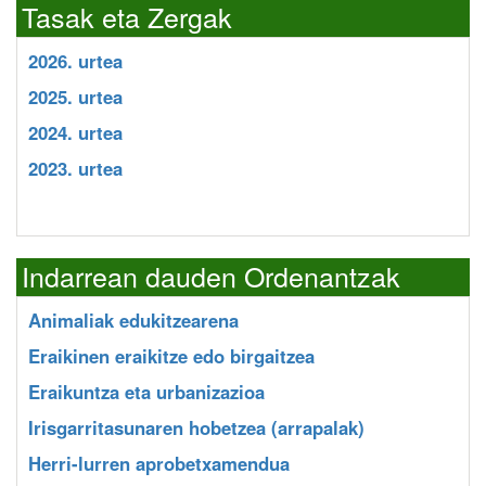
Tasak eta Zergak
2026. urtea
2025. urtea
2024. urtea
2023. urtea
Indarrean dauden Ordenantzak
Animaliak edukitzearena
Eraikinen eraikitze edo birgaitzea
Eraikuntza eta urbanizazioa
Irisgarritasunaren hobetzea (arrapalak)
Herri-lurren aprobetxamendua