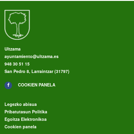
Ultzama
ayuntamiento@ultzama.es
948 30 51 15
San Pedro 8, Larraintzar (31797)
COOKIEN PANELA
Legezko abisua
Pribatutasun Politika
Egoitza Elektronikoa
Cookien panela