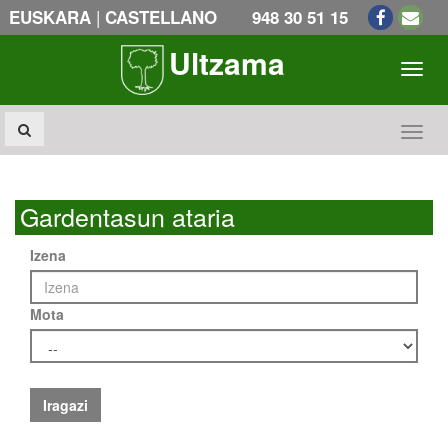
|
EUSKARA
CASTELLANO
948 30 51 15
Ultzama
Toogl
Toogl
Gardentasun ataria
Izena
Mota
Iragazi