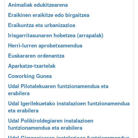
Animaliak edukitzearena
Eraikinen eraikitze edo birgaitzea
Eraikuntza eta urbanizazioa
Irisgarritasunaren hobetzea (arrapalak)
Herri-lurren aprobetxamendua
Euskararen ordenantza
Aparkatze-txartelak
Coworking Gunea
Udal Pilotalekuaren funtzionamendua eta
erabilera
Udal Igerilekuetako instalazioen funtzionamendua
eta erabilera
Udal Polikiroldegiaren instalazioen
funtzionamendua eta erabilera
Udal Gimnasioaren instalazioen funtzionamendua