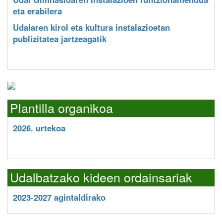
eta erabilera
Udalaren kirol eta kultura instalazioetan
publizitatea jartzeagatik
Plantilla organikoa
2026. urtekoa
Udalbatzako kideen ordainsariak
2023-2027 agintaldirako