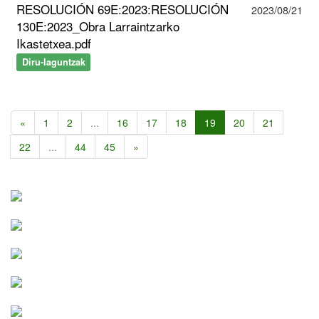
RESOLUCIÓN 69E:2023:RESOLUCIÓN
2023/08/21
130E:2023_Obra Larraintzarko
Ikastetxea.pdf
Diru-laguntzak
«
1
2
...
16
17
18
19
20
21
22
...
44
45
»