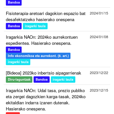
Bandoa
Fisioterapia-aretoari dagokion espazio bat
2024/01/15
desafektatzeko hasierako onespena
Bandoa
iragarki taula
Iragarkia NAOn: 2024ko aurrekontuen
2024/01/08
espedientea. Hasierako onespena.
Bandoa
Info ekonomikoa eta aurrekont. (8. art.)
iragarki taula
[Bideoa] 2023ko inbertsio aipagarrienak
2023/12/22
Diru-laguntzak
Bandoa
iragarki taula
Iragarkia NAOn: Udal tasa, prezio publiko
2023/12/15
eta zergei dagozkien karga-tasak, 2024ko
ekitaldian indarra izanen dutenak.
Hasierako onespena.