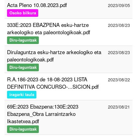
Acta Pleno 10.08.2023.pdf
2023/09/05
Osoko bilkura
333E:2023 EBAZPENA esku-hartze
2023/08/23
arkeologiko eta paleontologikoak.pdf
Diru-laguntzak
Dirulaguntza esku-hartze arkeologiko eta
2023/08/23
paleontologikoak.pdf
Diru-laguntzak
R.A.186-2023 de 18-08-2023 LISTA
2023/08/22
DEFINITIVA CONCURSO-...SICION.pdf
iragarki taula
69E:2023 Ebazpena:130E:2023
2023/08/21
Ebazpena_Obra Larraintzarko
Ikastetxea.pdf
Diru-laguntzak