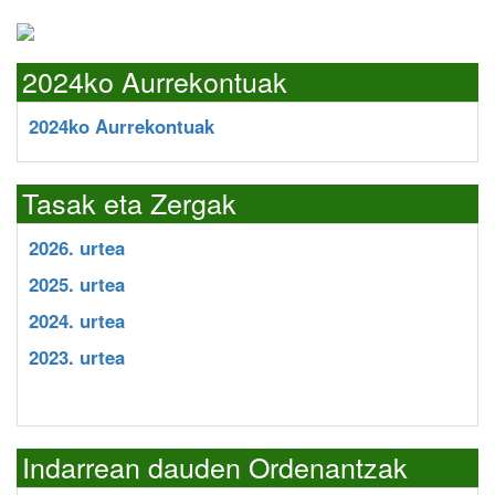
2024ko Aurrekontuak
2024ko Aurrekontuak
Tasak eta Zergak
2026. urtea
2025. urtea
2024. urtea
2023. urtea
Indarrean dauden Ordenantzak