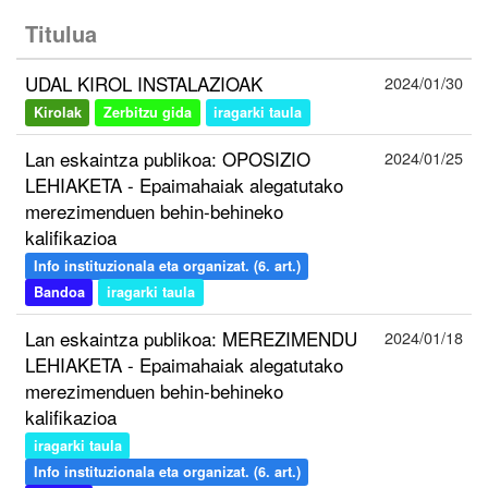
Titulua
UDAL KIROL INSTALAZIOAK
2024/01/30
Kirolak
Zerbitzu gida
iragarki taula
Lan eskaintza publikoa: OPOSIZIO
2024/01/25
LEHIAKETA - Epaimahaiak alegatutako
merezimenduen behin-behineko
kalifikazioa
Info instituzionala eta organizat. (6. art.)
Bandoa
iragarki taula
Lan eskaintza publikoa: MEREZIMENDU
2024/01/18
LEHIAKETA - Epaimahaiak alegatutako
merezimenduen behin-behineko
kalifikazioa
iragarki taula
Info instituzionala eta organizat. (6. art.)