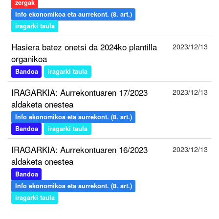
zergak
Info ekonomikoa eta aurrekont. (8. art.)
iragarki taula
Hasiera batez onetsi da 2024ko plantilla
2023/12/13
organikoa
Bandoa
iragarki taula
IRAGARKIA: Aurrekontuaren 17/2023
2023/12/13
aldaketa onestea
Info ekonomikoa eta aurrekont. (8. art.)
Bandoa
iragarki taula
IRAGARKIA: Aurrekontuaren 16/2023
2023/12/13
aldaketa onestea
Bandoa
Info ekonomikoa eta aurrekont. (8. art.)
iragarki taula