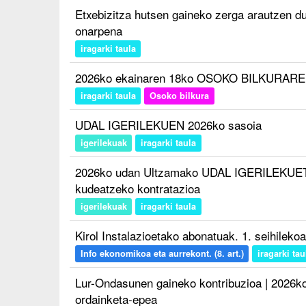
Etxebizitza hutsen gaineko zerga arautzen d
onarpena
iragarki taula
2026ko ekainaren 18ko OSOKO BILKURAREN
iragarki taula
Osoko bilkura
UDAL IGERILEKUEN 2026ko sasoia
igerilekuak
iragarki taula
2026ko udan Ultzamako UDAL IGERILEKUE
kudeatzeko kontratazioa
igerilekuak
iragarki taula
Kirol Instalazioetako abonatuak. 1. seihileko
Info ekonomikoa eta aurrekont. (8. art.)
iragarki tau
Lur-Ondasunen gaineko kontribuzioa | 2026ko 
ordainketa-epea