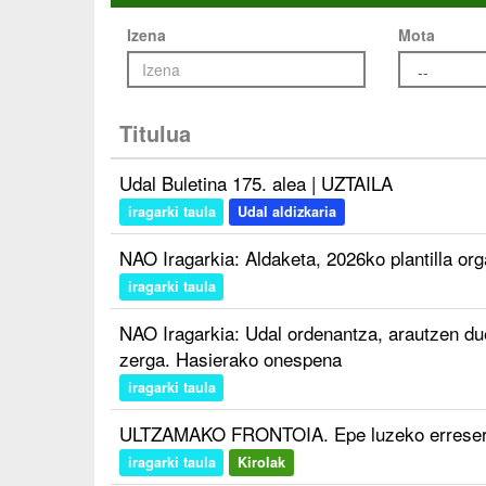
Izena
Mota
Titulua
Udal Buletina 175. alea | UZTAILA
iragarki taula
Udal aldizkaria
NAO Iragarkia: Aldaketa, 2026ko plantilla or
iragarki taula
NAO Iragarkia: Udal ordenantza, arautzen du
zerga. Hasierako onespena
iragarki taula
ULTZAMAKO FRONTOIA. Epe luzeko erreserba
iragarki taula
Kirolak