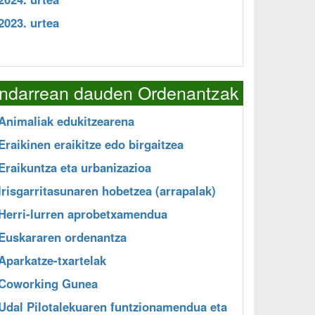
2023. urtea
Indarrean dauden Ordenantzak
Animaliak edukitzearena
Eraikinen eraikitze edo birgaitzea
Eraikuntza eta urbanizazioa
Irisgarritasunaren hobetzea (arrapalak)
Herri-lurren aprobetxamendua
Euskararen ordenantza
Aparkatze-txartelak
Coworking Gunea
Udal Pilotalekuaren funtzionamendua eta