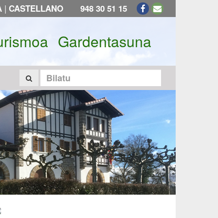
|
A
CASTELLANO
948 30 51 15
urismoa
Gardentasuna