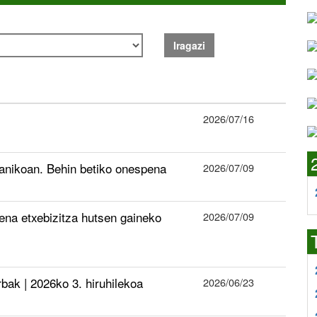
Iragazi
2026/07/16
ganikoan. Behin betiko onespena
2026/07/09
ena etxebizitza hutsen gaineko
2026/07/09
k | 2026ko 3. hiruhilekoa
2026/06/23