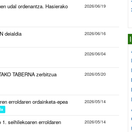
uen udal ordenantza. Hasierako
2026/06/19
 deialdia
2026/06/16
2026/06/04
TAKO TABERNA zerbitzua
2026/05/20
aren erroldaren ordainketa-epea
2026/05/14
la
1. seihilekoaren erroldaren
2026/05/14