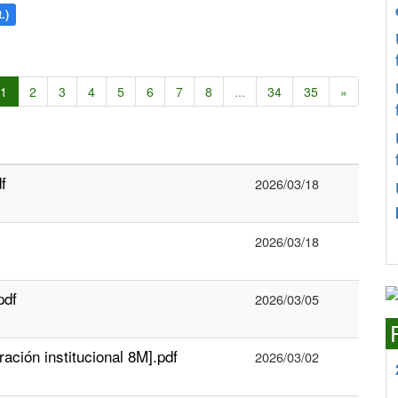
.)
1
2
3
4
5
6
7
8
...
34
35
»
f
2026/03/18
2026/03/18
pdf
2026/03/05
ión institucional 8M].pdf
2026/03/02