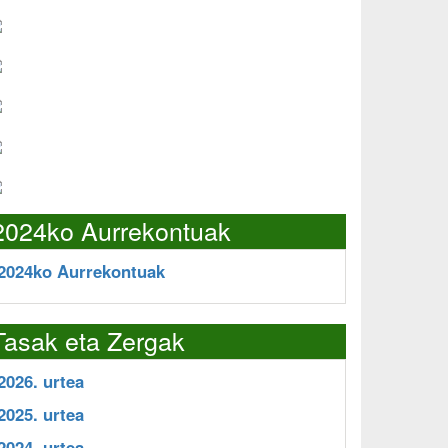
2024ko Aurrekontuak
2024ko Aurrekontuak
Tasak eta Zergak
2026. urtea
2025. urtea
2024. urtea