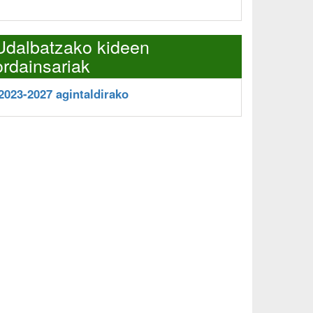
Udalbatzako kideen
ordainsariak
2023-2027 agintaldirako