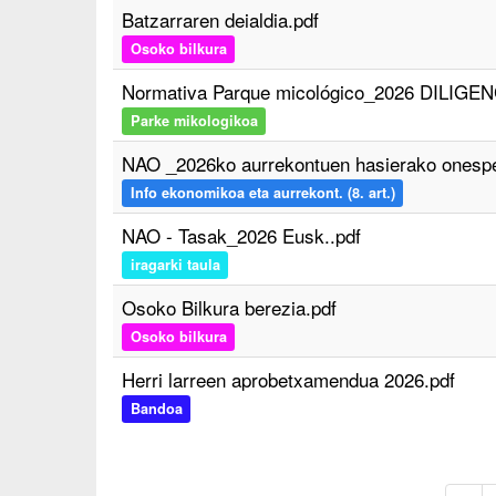
Batzarraren deialdia.pdf
Osoko bilkura
Normativa Parque micológico_2026 DILIGE
Parke mikologikoa
NAO _2026ko aurrekontuen hasierako onesp
Info ekonomikoa eta aurrekont. (8. art.)
NAO - Tasak_2026 Eusk..pdf
iragarki taula
Osoko Bilkura berezia.pdf
Osoko bilkura
Herri larreen aprobetxamendua 2026.pdf
Bandoa