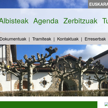
EUSKAR
Albisteak
Agenda
Zerbitzuak
T
Dokumentuak
Tramiteak
Kontaktuak
Erreserbak