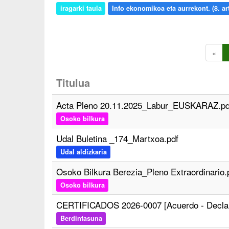
iragarki taula
Info ekonomikoa eta aurrekont. (8. art
«
Titulua
Acta Pleno 20.11.2025_Labur_EUSKARAZ.pd
Osoko bilkura
Udal Buletina _174_Martxoa.pdf
Udal aldizkaria
Osoko Bilkura Berezia_Pleno Extraordinario.
Osoko bilkura
CERTIFICADOS 2026-0007 [Acuerdo - Declarac
Berdintasuna