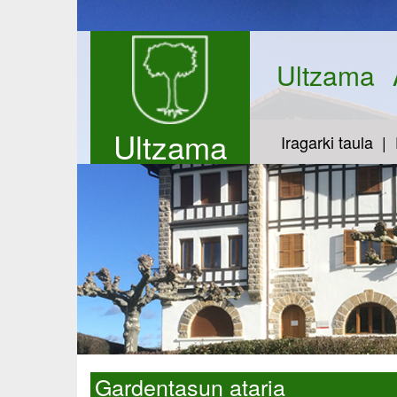
Ultzama
Ultzama
Iragarki taula
Gardentasun ataria