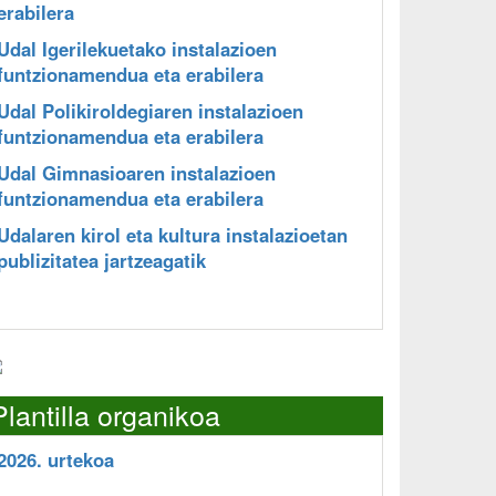
erabilera
Udal Igerilekuetako instalazioen
funtzionamendua eta erabilera
Udal Polikiroldegiaren instalazioen
funtzionamendua eta erabilera
Udal Gimnasioaren instalazioen
funtzionamendua eta erabilera
Udalaren kirol eta kultura instalazioetan
publizitatea jartzeagatik
Plantilla organikoa
2026. urtekoa