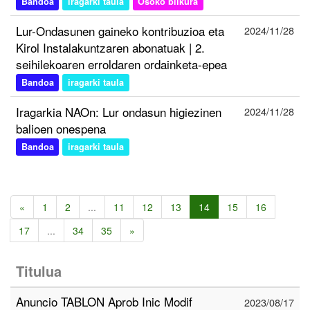
Bandoa
iragarki taula
Osoko bilkura
Lur-Ondasunen gaineko kontribuzioa eta
2024/11/28
Kirol Instalakuntzaren abonatuak | 2.
seihilekoaren erroldaren ordainketa-epea
Bandoa
iragarki taula
Iragarkia NAOn: Lur ondasun higiezinen
2024/11/28
balioen onespena
Bandoa
iragarki taula
«
1
2
...
11
12
13
14
15
16
17
...
34
35
»
Titulua
Anuncio TABLON Aprob Inic Modif
2023/08/17