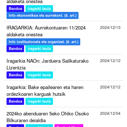
aldaketa onestea
Bandoa
iragarki taula
Info ekonomikoa eta aurrekont. (8. art.)
IRAGARKIA: Aurrekontuaren 11/2024
2024/12/13
aldaketa onestea
Info instituzionala eta organizat. (6. art.)
Bandoa
iragarki taula
Iragarkia NAOn: Jarduera Sailkaturako
2024/12/12
Lizentzia
Bandoa
iragarki taula
Iragarkia: Bake epailearen eta haren
2024/12/12
ordezkoaren karguak hutsik
Bandoa
iragarki taula
2024ko abenduaren 5eko Ohiko Osoko
2024/12/04
Bilkuraren deialdia