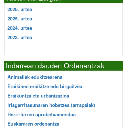
2026. urtea
2025. urtea
2024. urtea
2023. urtea
Indarrean dauden Ordenantzak
Animaliak edukitzearena
Eraikinen eraikitze edo birgaitzea
Eraikuntza eta urbanizazioa
Irisgarritasunaren hobetzea (arrapalak)
Herri-lurren aprobetxamendua
Euskararen ordenantza