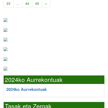
23
...
44
45
»
2024ko Aurrekontuak
2024ko Aurrekontuak
Tasak eta Zergak