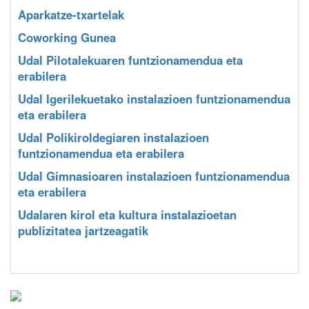
Aparkatze-txartelak
Coworking Gunea
Udal Pilotalekuaren funtzionamendua eta
erabilera
Udal Igerilekuetako instalazioen funtzionamendua
eta erabilera
Udal Polikiroldegiaren instalazioen
funtzionamendua eta erabilera
Udal Gimnasioaren instalazioen funtzionamendua
eta erabilera
Udalaren kirol eta kultura instalazioetan
publizitatea jartzeagatik