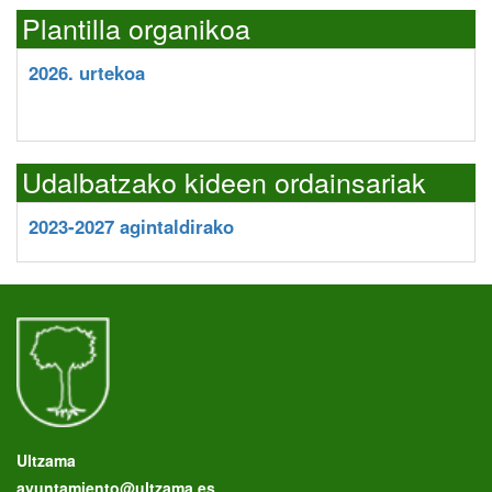
Plantilla organikoa
2026. urtekoa
Udalbatzako kideen ordainsariak
2023-2027 agintaldirako
Ultzama
ayuntamiento@ultzama.es