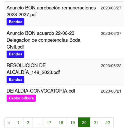
Anuncio BON aprobación remuneraciones
2023/06/27
2023-2027.pdf
Bandoa
Anuncio BON acuerdo 22-06-23
2023/06/27
Delegacion de competencias Boda
Civil.pdf
Bandoa
RESOLUCIÓN DE
2023/06/22
ALCALDÍA_148_2023.pdf
Bandoa
DEIALDIA-CONVOCATORIA.pdf
2023/06/21
Osoko bilkura
«
1
2
...
17
18
19
20
21
22