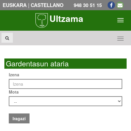
|
EUSKARA
CASTELLANO
948 30 51 15
Ultzama
Toogl
Toogl
Gardentasun ataria
Izena
Mota
Iragazi