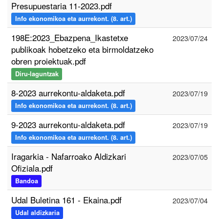
Presupuestaria 11-2023.pdf
Info ekonomikoa eta aurrekont. (8. art.)
198E:2023_Ebazpena_Ikastetxe
2023/07/24
publikoak hobetzeko eta birmoldatzeko
obren proiektuak.pdf
Diru-laguntzak
8-2023 aurrekontu-aldaketa.pdf
2023/07/19
Info ekonomikoa eta aurrekont. (8. art.)
9-2023 aurrekontu-aldaketa.pdf
2023/07/19
Info ekonomikoa eta aurrekont. (8. art.)
Iragarkia - Nafarroako Aldizkari
2023/07/05
Ofiziala.pdf
Bandoa
Udal Buletina 161 - Ekaina.pdf
2023/07/04
Udal aldizkaria