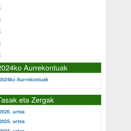
2024ko Aurrekontuak
2024ko Aurrekontuak
Tasak eta Zergak
2026. urtea
2025. urtea
2024. urtea