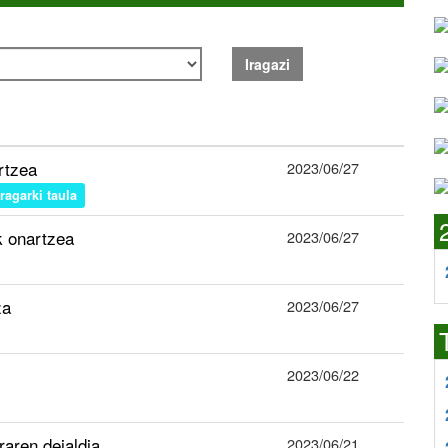
Iragazi
rtzea
2023/06/27
iragarki taula
k onartzea
2023/06/27
za
2023/06/27
2023/06/22
aren deialdia
2023/06/21