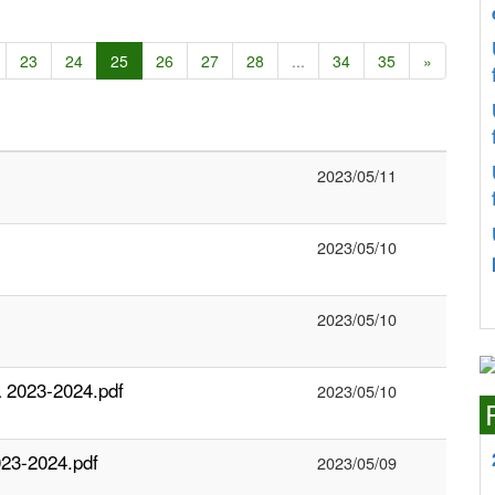
23
24
25
26
27
28
...
34
35
»
2023/05/11
2023/05/10
2023/05/10
a 2023-2024.pdf
2023/05/10
023-2024.pdf
2023/05/09