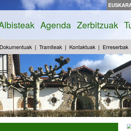
EUSKAR
Albisteak
Agenda
Zerbitzuak
T
Dokumentuak
Tramiteak
Kontaktuak
Erreserbak