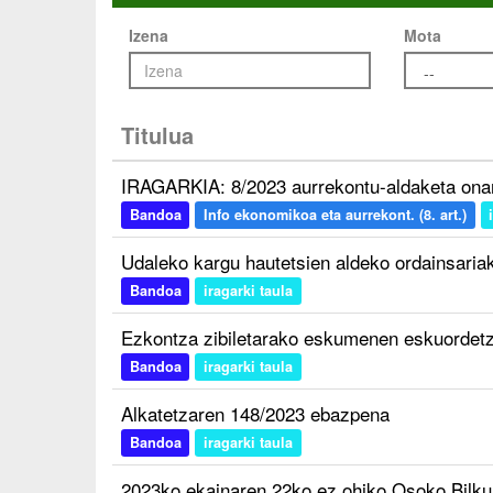
Izena
Mota
Titulua
IRAGARKIA: 8/2023 aurrekontu-aldaketa ona
Bandoa
Info ekonomikoa eta aurrekont. (8. art.)
Udaleko kargu hautetsien aldeko ordainsaria
Bandoa
iragarki taula
Ezkontza zibiletarako eskumenen eskuordet
Bandoa
iragarki taula
Alkatetzaren 148/2023 ebazpena
Bandoa
iragarki taula
2023ko ekainaren 22ko ez ohiko Osoko Bilkur