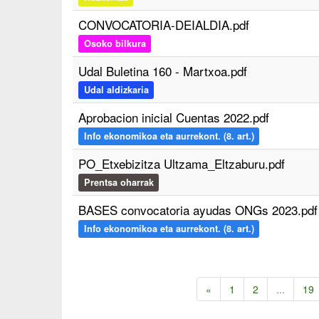
CONVOCATORIA-DEIALDIA.pdf
Osoko bilkura
Udal Buletina 160 - Martxoa.pdf
Udal aldizkaria
Aprobacion inicial Cuentas 2022.pdf
Info ekonomikoa eta aurrekont. (8. art.)
PO_Etxebizitza Ultzama_Eltzaburu.pdf
Prentsa oharrak
BASES convocatoria ayudas ONGs 2023.pdf
Info ekonomikoa eta aurrekont. (8. art.)
«
1
2
...
19