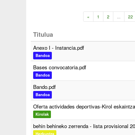
«
1
2
...
22
Titulua
Anexo I - Instancia.pdf
Bandoa
Bases convocatoria.pdf
Bandoa
Bando.pdf
Bandoa
Oferta actividades deportivas-Kirol eskaintz
Kirolak
behin behineko zerrenda - lista provisional 2
Hezkuntza