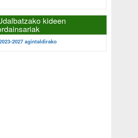
Udalbatzako kideen
ordainsariak
2023-2027 agintaldirako