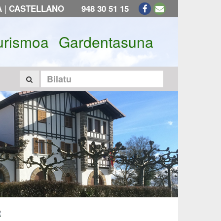
|
A
CASTELLANO
948 30 51 15
urismoa
Gardentasuna