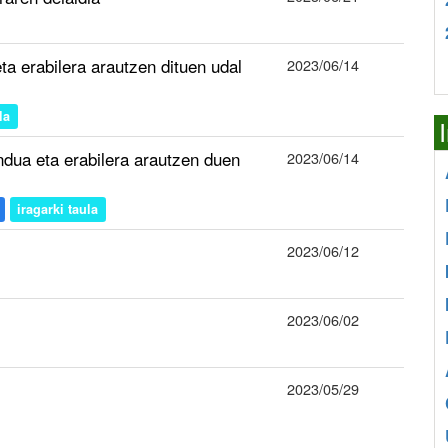
ta erabilera arautzen dituen udal
2023/06/14
la
ndua eta erabilera arautzen duen
2023/06/14
iragarki taula
2023/06/12
2023/06/02
2023/05/29