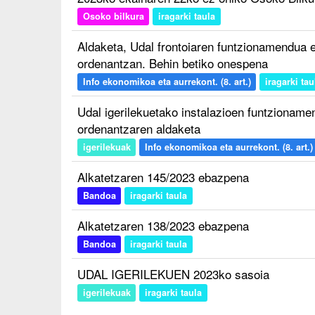
Osoko bilkura
iragarki taula
Aldaketa, Udal frontoiaren funtzionamendua e
ordenantzan. Behin betiko onespena
Info ekonomikoa eta aurrekont. (8. art.)
iragarki tau
Udal igerilekuetako instalazioen funtzioname
ordenantzaren aldaketa
igerilekuak
Info ekonomikoa eta aurrekont. (8. art.)
Alkatetzaren 145/2023 ebazpena
Bandoa
iragarki taula
Alkatetzaren 138/2023 ebazpena
Bandoa
iragarki taula
UDAL IGERILEKUEN 2023ko sasoia
igerilekuak
iragarki taula