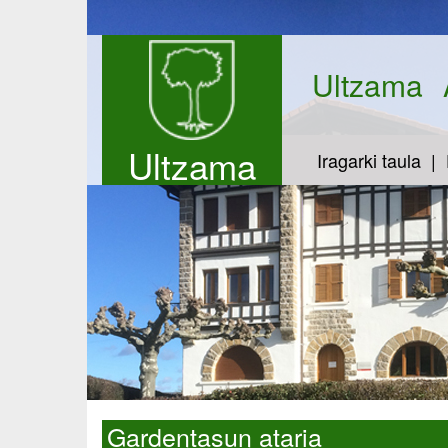
Ultzama
Ultzama
Iragarki taula
Gardentasun ataria