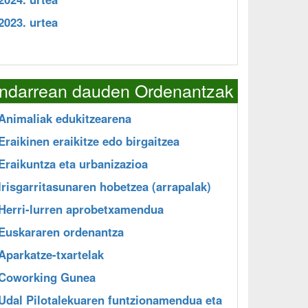
2023. urtea
Indarrean dauden Ordenantzak
Animaliak edukitzearena
Eraikinen eraikitze edo birgaitzea
Eraikuntza eta urbanizazioa
Irisgarritasunaren hobetzea (arrapalak)
Herri-lurren aprobetxamendua
Euskararen ordenantza
Aparkatze-txartelak
Coworking Gunea
Udal Pilotalekuaren funtzionamendua eta