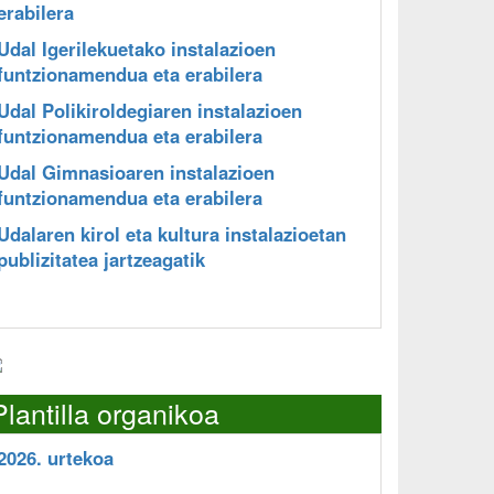
erabilera
Udal Igerilekuetako instalazioen
funtzionamendua eta erabilera
Udal Polikiroldegiaren instalazioen
funtzionamendua eta erabilera
Udal Gimnasioaren instalazioen
funtzionamendua eta erabilera
Udalaren kirol eta kultura instalazioetan
publizitatea jartzeagatik
Plantilla organikoa
2026. urtekoa