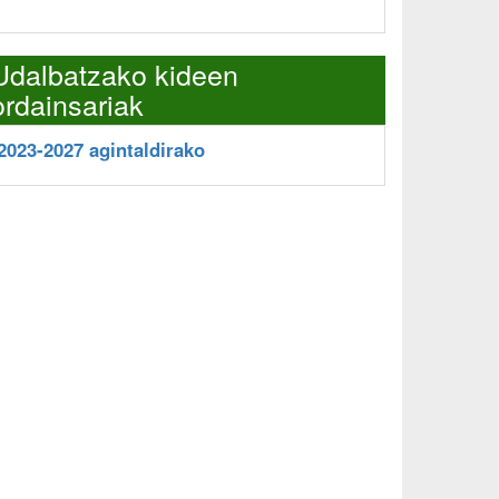
Udalbatzako kideen
ordainsariak
2023-2027 agintaldirako