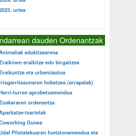
2023. urtea
Indarrean dauden Ordenantzak
Animaliak edukitzearena
Eraikinen eraikitze edo birgaitzea
Eraikuntza eta urbanizazioa
Irisgarritasunaren hobetzea (arrapalak)
Herri-lurren aprobetxamendua
Euskararen ordenantza
Aparkatze-txartelak
Coworking Gunea
Udal Pilotalekuaren funtzionamendua eta