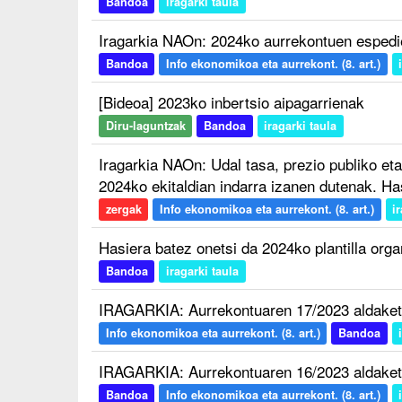
Bandoa
iragarki taula
Iragarkia NAOn: 2024ko aurrekontuen espedi
Bandoa
Info ekonomikoa eta aurrekont. (8. art.)
[Bideoa] 2023ko inbertsio aipagarrienak
Diru-laguntzak
Bandoa
iragarki taula
Iragarkia NAOn: Udal tasa, prezio publiko et
2024ko ekitaldian indarra izanen dutenak. H
zergak
Info ekonomikoa eta aurrekont. (8. art.)
i
Hasiera batez onetsi da 2024ko plantilla org
Bandoa
iragarki taula
IRAGARKIA: Aurrekontuaren 17/2023 aldaket
Info ekonomikoa eta aurrekont. (8. art.)
Bandoa
IRAGARKIA: Aurrekontuaren 16/2023 aldaket
Bandoa
Info ekonomikoa eta aurrekont. (8. art.)