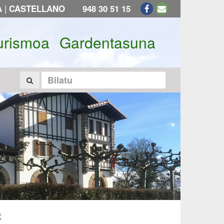
|
A
CASTELLANO
948 30 51 15
urismoa
Gardentasuna