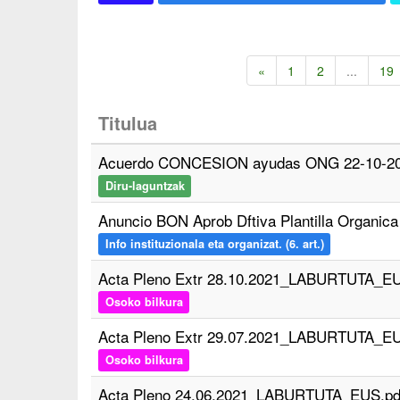
«
1
2
...
19
Titulua
Acuerdo CONCESION ayudas ONG 22-10-20
Diru-laguntzak
Anuncio BON Aprob Dftiva Plantilla Organica
Info instituzionala eta organizat. (6. art.)
Acta Pleno Extr 28.10.2021_LABURTUTA_EU
Osoko bilkura
Acta Pleno Extr 29.07.2021_LABURTUTA_EU
Osoko bilkura
Acta Pleno 24.06.2021_LABURTUTA_EUS.pd