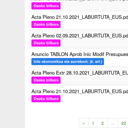
Osoko bilkura
Acta Pleno 21.10.2021_LABURTUTA_EUS.pd
Osoko bilkura
Acta Pleno 02.09.2021_LABURTUTA_EUS.pd
Osoko bilkura
Anuncio TABLON Aprob Inic Modif Presupuest
Info ekonomikoa eta aurrekont. (8. art.)
Acta Pleno Extr 28.10.2021_LABURTUTA_EU
Osoko bilkura
Acta Pleno 21.10.2021_LABURTUTA_EUS.pd
Osoko bilkura
«
1
2
...
22