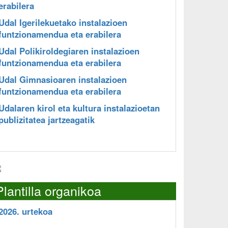
erabilera
Udal Igerilekuetako instalazioen
funtzionamendua eta erabilera
Udal Polikiroldegiaren instalazioen
funtzionamendua eta erabilera
Udal Gimnasioaren instalazioen
funtzionamendua eta erabilera
Udalaren kirol eta kultura instalazioetan
publizitatea jartzeagatik
Plantilla organikoa
2026. urtekoa