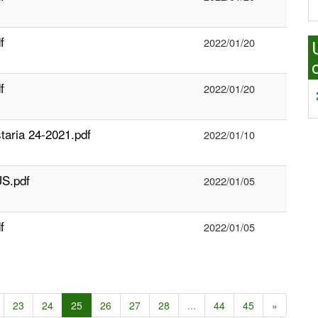
f
2022/01/20
f
2022/01/20
aria 24-2021.pdf
2022/01/10
S.pdf
2022/01/05
f
2022/01/05
23
24
25
26
27
28
...
44
45
»