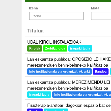
Izena
Mota
Titulua
UDAL KIROL INSTALAZIOAK
Kirolak
Zerbitzu gida
iragarki taula
Lan eskaintza publikoa: OPOSIZIO LEHIAKET
merezimenduen behin-behineko kalifikazioa
Info instituzionala eta organizat. (6. art.)
Bandoa
Lan eskaintza publikoa: MEREZIMENDU LEH
merezimenduen behin-behineko kalifikazioa
iragarki taula
Info instituzionala eta organizat. (6. ar
Fisioterapia-aretoari dagokion espazio bat 