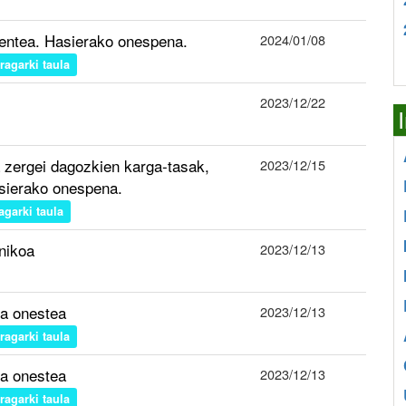
entea. Hasierako onespena.
2024/01/08
iragarki taula
2023/12/22
a zergei dagozkien karga-tasak,
2023/12/15
asierako onespena.
ragarki taula
anikoa
2023/12/13
a onestea
2023/12/13
iragarki taula
a onestea
2023/12/13
iragarki taula