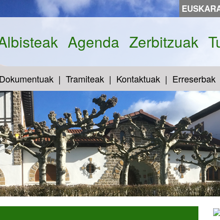
EUSKAR
Albisteak
Agenda
Zerbitzuak
T
Dokumentuak
Tramiteak
Kontaktuak
Erreserbak