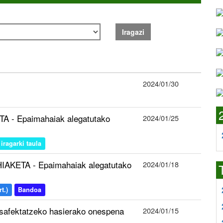
Iragazi
2024/01/30
A - Epaimahaiak alegatutako
2024/01/25
iragarki taula
IAKETA - Epaimahaiak alegatutako
2024/01/18
t.)
Bandoa
desafektatzeko hasierako onespena
2024/01/15