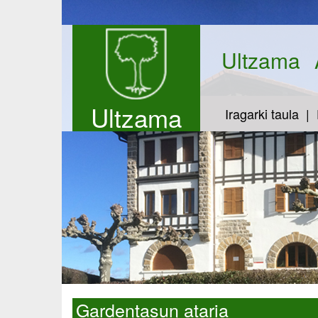
Ultzama
Ultzama
Iragarki taula
Gardentasun ataria