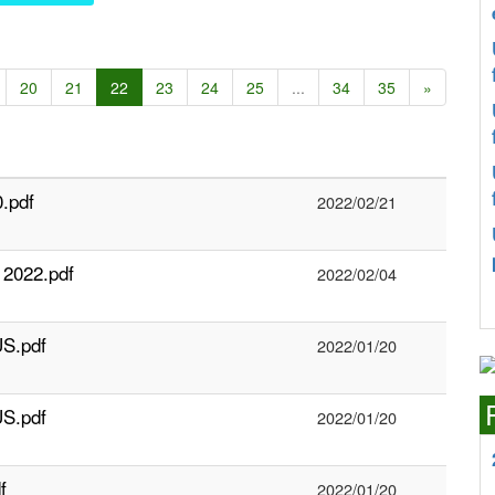
20
21
22
23
24
25
...
34
35
»
.pdf
2022/02/21
 2022.pdf
2022/02/04
S.pdf
2022/01/20
S.pdf
2022/01/20
f
2022/01/20