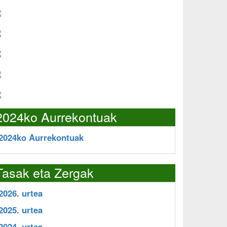
2024ko Aurrekontuak
2024ko Aurrekontuak
Tasak eta Zergak
2026. urtea
2025. urtea
2024. urtea