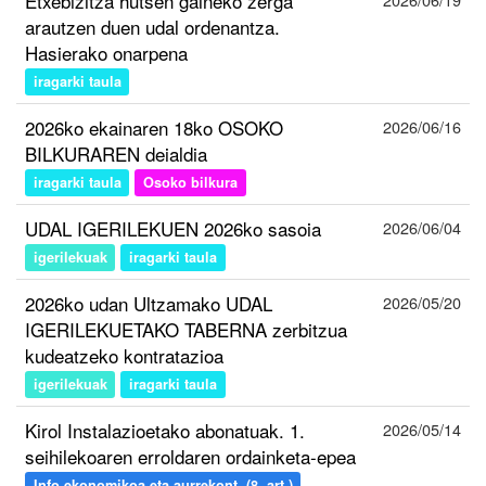
Etxebizitza hutsen gaineko zerga
arautzen duen udal ordenantza.
Hasierako onarpena
iragarki taula
2026ko ekainaren 18ko OSOKO
2026/06/16
BILKURAREN deialdia
iragarki taula
Osoko bilkura
UDAL IGERILEKUEN 2026ko sasoia
2026/06/04
igerilekuak
iragarki taula
2026ko udan Ultzamako UDAL
2026/05/20
IGERILEKUETAKO TABERNA zerbitzua
kudeatzeko kontratazioa
igerilekuak
iragarki taula
Kirol Instalazioetako abonatuak. 1.
2026/05/14
seihilekoaren erroldaren ordainketa-epea
Info ekonomikoa eta aurrekont. (8. art.)