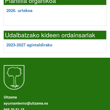
Plantilla organikoa
2026. urtekoa
Udalbatzako kideen ordainsariak
2023-2027 agintaldirako
Ultzama
ayuntamiento@ultzama.es
948 30 51 15