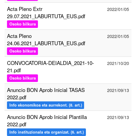
Acta Pleno Extr
2022/01/05
29.07.2021_LABURTUTA_EUS.pdf
Osoko bilkura
Acta Pleno
2022/01/05
24.06.2021_LABURTUTA_EUS.pdf
Osoko bilkura
CONVOCATORIA-DEIALDIA_2021-10-
2021/10/20
21.pdf
Osoko bilkura
Anuncio BON Aprob Inicial TASAS
2021/09/13
2022.pdf
Info ekonomikoa eta aurrekont. (8. art.)
Anuncio BON Aprob Inicial Plantilla
2021/09/13
2022.pdf
Info instituzionala eta organizat. (6. art.)