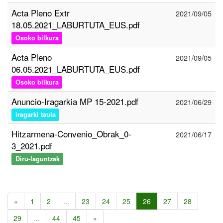
Acta Pleno Extr
2021/09/05
18.05.2021_LABURTUTA_EUS.pdf
Osoko bilkura
Acta Pleno
2021/09/05
06.05.2021_LABURTUTA_EUS.pdf
Osoko bilkura
Anuncio-Iragarkia MP 15-2021.pdf
2021/06/29
iragarki taula
Hitzarmena-Convenio_Obrak_0-
2021/06/17
3_2021.pdf
Diru-laguntzak
«
1
2
...
23
24
25
26
27
28
29
...
44
45
»