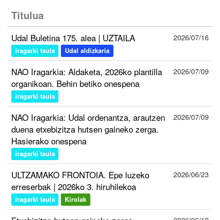
Titulua
Udal Buletina 175. alea | UZTAILA
2026/07/16
iragarki taula
Udal aldizkaria
NAO Iragarkia: Aldaketa, 2026ko plantilla
2026/07/09
organikoan. Behin betiko onespena
iragarki taula
NAO Iragarkia: Udal ordenantza, arautzen
2026/07/09
duena etxebizitza hutsen gaineko zerga.
Hasierako onespena
iragarki taula
ULTZAMAKO FRONTOIA. Epe luzeko
2026/06/23
erreserbak | 2026ko 3. hiruhilekoa
iragarki taula
Kirolak
2026/06/19