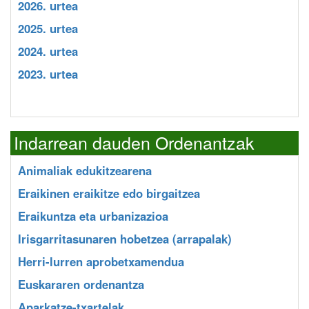
2026. urtea
2025. urtea
2024. urtea
2023. urtea
Indarrean dauden Ordenantzak
Animaliak edukitzearena
Eraikinen eraikitze edo birgaitzea
Eraikuntza eta urbanizazioa
Irisgarritasunaren hobetzea (arrapalak)
Herri-lurren aprobetxamendua
Euskararen ordenantza
Aparkatze-txartelak