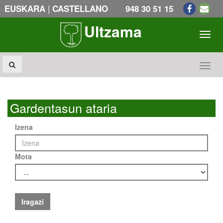
|
EUSKARA
CASTELLANO
948 30 51 15
Ultzama
Toogl
Toogl
Gardentasun ataria
Izena
Mota
Iragazi