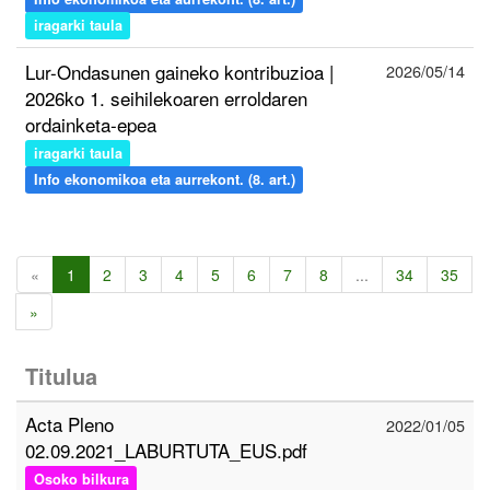
iragarki taula
Lur-Ondasunen gaineko kontribuzioa |
2026/05/14
2026ko 1. seihilekoaren erroldaren
ordainketa-epea
iragarki taula
Info ekonomikoa eta aurrekont. (8. art.)
«
1
2
3
4
5
6
7
8
...
34
35
»
Titulua
Acta Pleno
2022/01/05
02.09.2021_LABURTUTA_EUS.pdf
Osoko bilkura