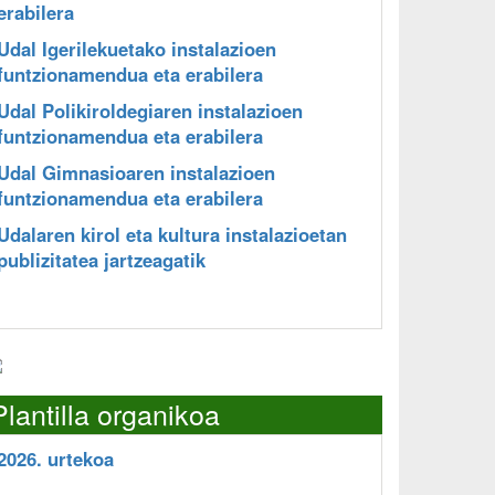
erabilera
Udal Igerilekuetako instalazioen
funtzionamendua eta erabilera
Udal Polikiroldegiaren instalazioen
funtzionamendua eta erabilera
Udal Gimnasioaren instalazioen
funtzionamendua eta erabilera
Udalaren kirol eta kultura instalazioetan
publizitatea jartzeagatik
Plantilla organikoa
2026. urtekoa