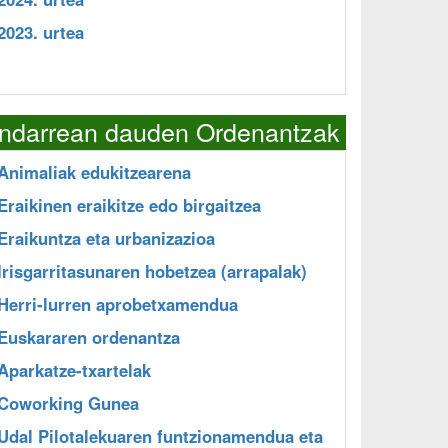
2023. urtea
Indarrean dauden Ordenantzak
Animaliak edukitzearena
Eraikinen eraikitze edo birgaitzea
Eraikuntza eta urbanizazioa
Irisgarritasunaren hobetzea (arrapalak)
Herri-lurren aprobetxamendua
Euskararen ordenantza
Aparkatze-txartelak
Coworking Gunea
Udal Pilotalekuaren funtzionamendua eta