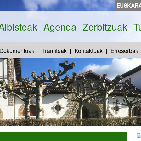
EUSKAR
Albisteak
Agenda
Zerbitzuak
T
Dokumentuak
Tramiteak
Kontaktuak
Erreserbak