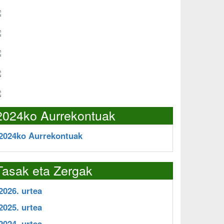
2024ko Aurrekontuak
2024ko Aurrekontuak
Tasak eta Zergak
2026. urtea
2025. urtea
2024. urtea