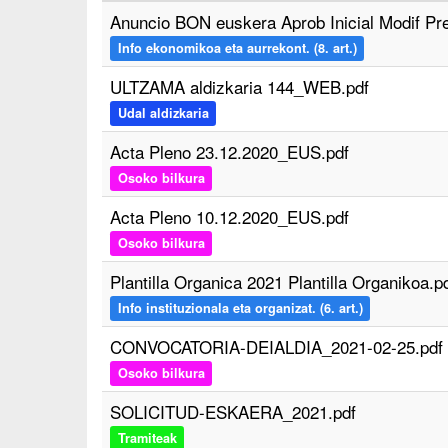
Anuncio BON euskera Aprob Inicial Modif Pr
Info ekonomikoa eta aurrekont. (8. art.)
ULTZAMA aldizkaria 144_WEB.pdf
Udal aldizkaria
Acta Pleno 23.12.2020_EUS.pdf
Osoko bilkura
Acta Pleno 10.12.2020_EUS.pdf
Osoko bilkura
Plantilla Organica 2021 Plantilla Organikoa.p
Info instituzionala eta organizat. (6. art.)
CONVOCATORIA-DEIALDIA_2021-02-25.pdf
Osoko bilkura
SOLICITUD-ESKAERA_2021.pdf
Tramiteak