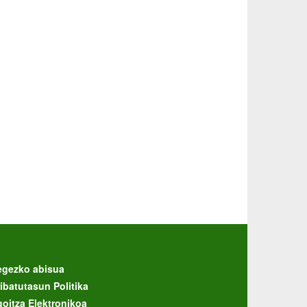
egezko abisua
ibatutasun Politika
goitza Elektronikoa