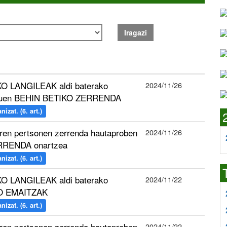
Iragazi
O LANGILEAK aldi baterako
2024/11/26
tertuen BEHIN BETIKO ZERRENDA
izat. (6. art.)
en pertsonen zerrenda hautaproben
2024/11/26
ERRENDA onartzea
izat. (6. art.)
O LANGILEAK aldi baterako
2024/11/22
KO EMAITZAK
izat. (6. art.)
en pertsonen zerrenda hautaproben
2024/11/22