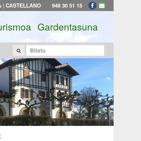
|
A
CASTELLANO
948 30 51 15
urismoa
Gardentasuna