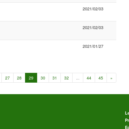
2021/02/03
2021/02/03
2021/01/27
27
28
29
30
31
32
...
44
45
»
L
Pr
E