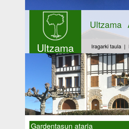
Ultzama
Ultzama
Iragarki taula
Gardentasun ataria