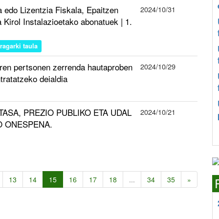
edo Lizentzia Fiskala, Epaitzen
2024/10/31
 Kirol Instalazioetako abonatuek | 1.
iragarki taula
en pertsonen zerrenda hautaproben
2024/10/29
tratatzeko deialdia
ren TASA, PREZIO PUBLIKO ETA UDAL
2024/10/21
KO ONESPENA.
13
14
15
16
17
18
...
34
35
»