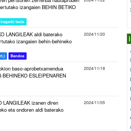
ztertutako izangaien BEHIN BETIKO
iragarki taula
O LANGILEAK aldi baterako
2024/11/20
ertutako izangaien behin-behineko
t.)
Bandoa
gokion baso-aprobetxamendua
2024/11/18
BEHIN-BEHINEKO ESLEIPENAREN
 LANGILEAK izanen diren
2024/11/05
ko eta ondoren aldi baterako