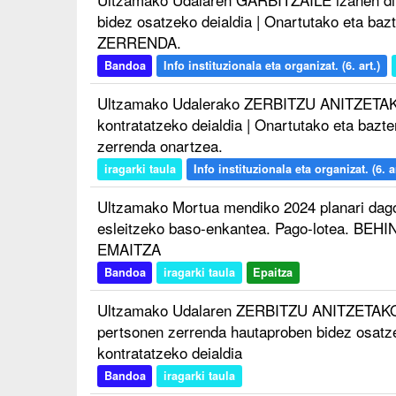
bidez osatzeko deialdia | Onartutako eta ba
ZERRENDA.
Bandoa
Info instituzionala eta organizat. (6. art.)
Ultzamako Udalerako ZERBITZU ANITZETAK
kontratatzeko deialdia | Onartutako eta bazt
zerrenda onartzea.
iragarki taula
Info instituzionala eta organizat. (6. ar
Ultzamako Mortua mendiko 2024 planari da
esleitzeko baso-enkantea. Pago-lotea. 
EMAITZA
Bandoa
iragarki taula
Epaitza
Ultzamako Udalaren ZERBITZU ANITZETAKO
pertsonen zerrenda hautaproben bidez osatze
kontratatzeko deialdia
Bandoa
iragarki taula