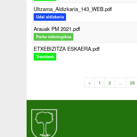
Ultzama_Aldizkaria_143_WEB.pdf
Udal aldizkaria
Arauak PM 2021.pdf
Parke mikologikoa
ETXEBIZITZA ESKAERA.pdf
Tramiteak
«
1
2
...
26