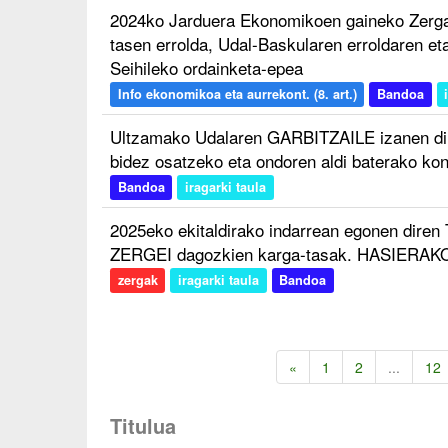
2024ko Jarduera Ekonomikoen gaineko Zerga 
tasen errolda, Udal-Baskularen erroldaren eta
Seihileko ordainketa-epea
Info ekonomikoa eta aurrekont. (8. art.)
Bandoa
Ultzamako Udalaren GARBITZAILE izanen dir
bidez osatzeko eta ondoren aldi baterako kon
Bandoa
iragarki taula
2025eko ekitaldirako indarrean egonen di
ZERGEI dagozkien karga-tasak. HASIERA
zergak
iragarki taula
Bandoa
«
1
2
...
12
Titulua