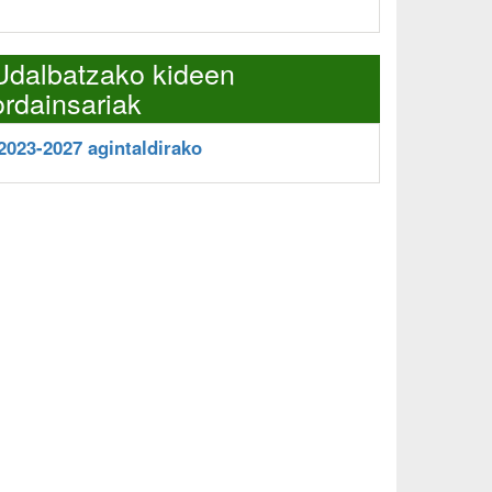
Udalbatzako kideen
ordainsariak
2023-2027 agintaldirako