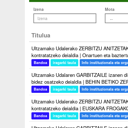
Izena
Mota
Titulua
Ultzamako Udalerako ZERBITZU ANITZETAK
kontratatzeko deialdia | Onartuen eta baz
Bandoa
iragarki taula
Info instituzionala eta organ
Ultzamako Udalaren GARBITZAILE izanen dir
bidez osatzeko deialdia | BEHIN BETIKO Z
Bandoa
iragarki taula
Info instituzionala eta organ
Ultzamako Udalerako ZERBITZU ANITZETAK
kontratatzeko deialdia | EUSKARA FROGA
Bandoa
iragarki taula
Info instituzionala eta organ
Ultzamako Udalaren GARBITZAILE izanen dir