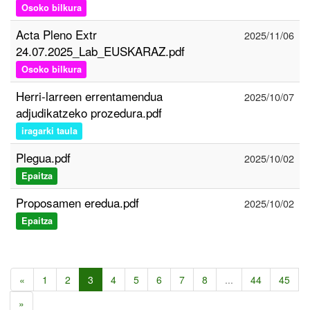
Osoko bilkura
Acta Pleno Extr
2025/11/06
24.07.2025_Lab_EUSKARAZ.pdf
Osoko bilkura
Herri-larreen errentamendua
2025/10/07
adjudikatzeko prozedura.pdf
iragarki taula
Plegua.pdf
2025/10/02
Epaitza
Proposamen eredua.pdf
2025/10/02
Epaitza
«
1
2
3
4
5
6
7
8
...
44
45
»