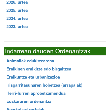
2026. urtea
2025. urtea
2024. urtea
2023. urtea
Indarrean dauden Ordenantzak
Animaliak edukitzearena
Eraikinen eraikitze edo birgaitzea
Eraikuntza eta urbanizazioa
Irisgarritasunaren hobetzea (arrapalak)
Herri-lurren aprobetxamendua
Euskararen ordenantza
Aparkatze-txartelak