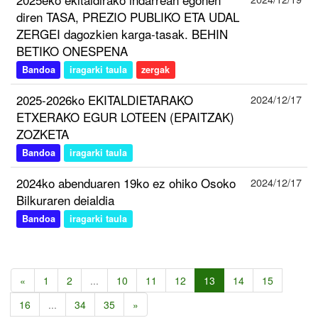
diren TASA, PREZIO PUBLIKO ETA UDAL
ZERGEI dagozkien karga-tasak. BEHIN
BETIKO ONESPENA
Bandoa
iragarki taula
zergak
2025-2026ko EKITALDIETARAKO
2024/12/17
ETXERAKO EGUR LOTEEN (EPAITZAK)
ZOZKETA
Bandoa
iragarki taula
2024ko abenduaren 19ko ez ohiko Osoko
2024/12/17
Bilkuraren deialdia
Bandoa
iragarki taula
«
1
2
...
10
11
12
13
14
15
16
...
34
35
»