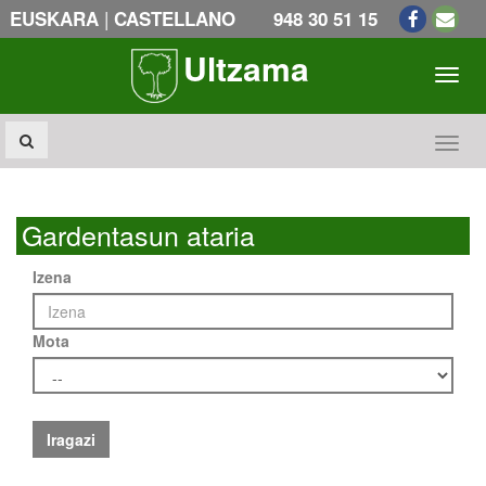
|
EUSKARA
CASTELLANO
948 30 51 15
Ultzama
Toogl
Toogl
Gardentasun ataria
Izena
Mota
Iragazi