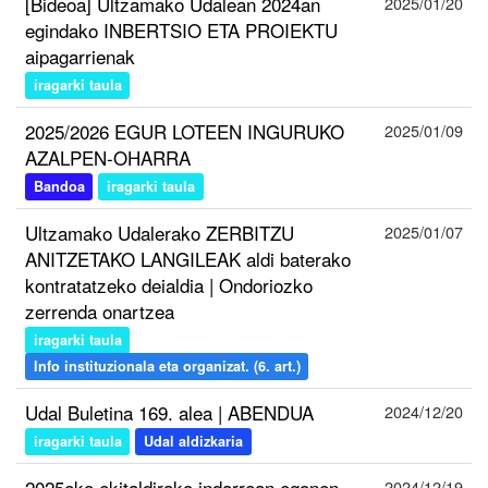
[Bideoa] Ultzamako Udalean 2024an
2025/01/20
egindako INBERTSIO ETA PROIEKTU
aipagarrienak
iragarki taula
2025/2026 EGUR LOTEEN INGURUKO
2025/01/09
AZALPEN-OHARRA
Bandoa
iragarki taula
Ultzamako Udalerako ZERBITZU
2025/01/07
ANITZETAKO LANGILEAK aldi baterako
kontratatzeko deialdia | Ondoriozko
zerrenda onartzea
iragarki taula
Info instituzionala eta organizat. (6. art.)
Udal Buletina 169. alea | ABENDUA
2024/12/20
iragarki taula
Udal aldizkaria
2025eko ekitaldirako indarrean egonen
2024/12/19