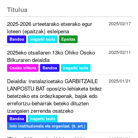
Titulua
2025-2026 urteetarako etxerako egur
2025/02/17
loteen (epaitzak) esleipena
Bandoa
iragarki taula
Epaitza
2025eko otsailaren 13ko Ohiko Osoko
2025/02/11
Bilkuraren deialdia
Osoko bilkura
Bandoa
iragarki taula
Deialdia: instalazioetako GARBITZAILE
2025/01/21
LANPOSTU BAT oposizio-lehiaketa bidez
betetzeko eta ordezkapenak, bajak edo
errefortzu-beharrak beteko dituzten
izangaien zerrenda osatzeko
Bandoa
iragarki taula
Info instituzionala eta organizat. (6. art.)