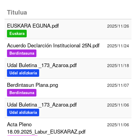
Titulua
EUSKARA EGUNA.pdf
2025/11/26
Euskara
Acuerdo Declarción Institucional 25N.pdf
2025/11/24
Berdintasuna
Udal Buletina _173_Azaroa.pdf
2025/11/18
Udal aldizkaria
Berdintasun Plana.png
2025/11/07
Berdintasuna
Udal Buletina _173_Azaroa.pdf
2025/11/06
Udal aldizkaria
Acta Pleno
2025/11/06
18.09.2025_Labur_EUSKARAZ.pdf