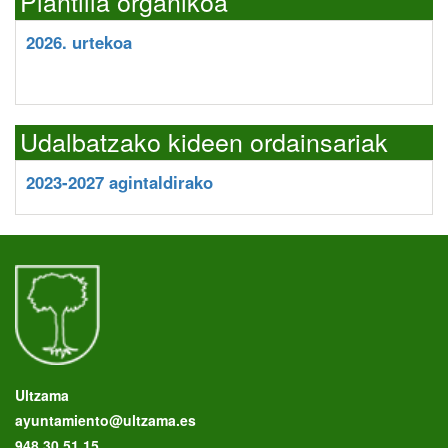
Plantilla organikoa
2026. urtekoa
Udalbatzako kideen ordainsariak
2023-2027 agintaldirako
Ultzama
ayuntamiento@ultzama.es
948 30 51 15