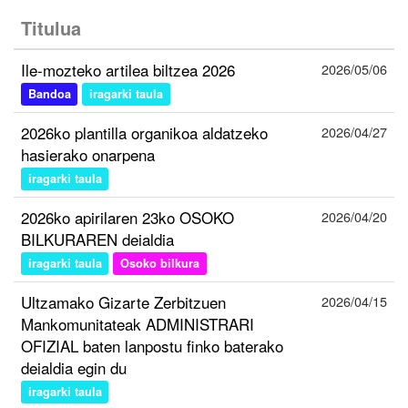
Titulua
Ile-mozteko artilea biltzea 2026
2026/05/06
Bandoa
iragarki taula
2026ko plantilla organikoa aldatzeko
2026/04/27
hasierako onarpena
iragarki taula
2026ko apirilaren 23ko OSOKO
2026/04/20
BILKURAREN deialdia
iragarki taula
Osoko bilkura
Ultzamako Gizarte Zerbitzuen
2026/04/15
Mankomunitateak ADMINISTRARI
OFIZIAL baten lanpostu finko baterako
deialdia egin du
iragarki taula