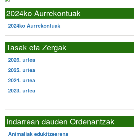
2024ko Aurrekontuak
2024ko Aurrekontuak
Tasak eta Zergak
2026. urtea
2025. urtea
2024. urtea
2023. urtea
Indarrean dauden Ordenantzak
Animaliak edukitzearena