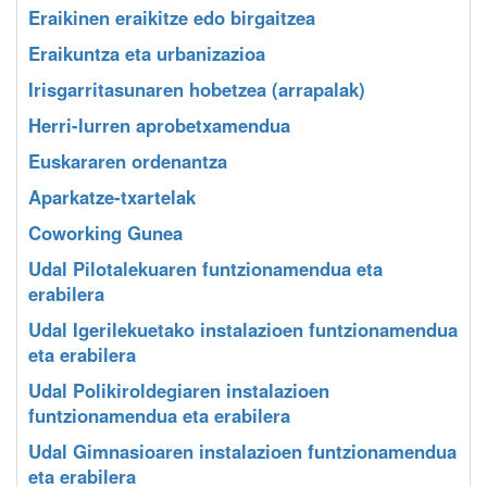
Eraikinen eraikitze edo birgaitzea
Eraikuntza eta urbanizazioa
Irisgarritasunaren hobetzea (arrapalak)
Herri-lurren aprobetxamendua
Euskararen ordenantza
Aparkatze-txartelak
Coworking Gunea
Udal Pilotalekuaren funtzionamendua eta
erabilera
Udal Igerilekuetako instalazioen funtzionamendua
eta erabilera
Udal Polikiroldegiaren instalazioen
funtzionamendua eta erabilera
Udal Gimnasioaren instalazioen funtzionamendua
eta erabilera