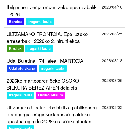
Ibilgailuen zerga ordaintzeko epea zabalik
2026/04/10
| 2026
Bandoa
iragarki taula
ULTZAMAKO FRONTOIA. Epe luzeko
2026/03/25
erreserbak | 2026ko 2. hiruhilekoa
Kirolak
iragarki taula
Udal Buletina 174. alea | MARTXOA
2026/03/18
Udal aldizkaria
iragarki taula
2026ko martxoaren 5eko OSOKO
2026/03/05
BILKURA BEREZIAREN deialdia
iragarki taula
Osoko bilkura
Ultzamako Udalak etxebizitza publikoaren
2026/03/03
eta energia-eraginkortasunaren aldeko
apustua egin du 2026ko aurrekontuetan
iragarki taula