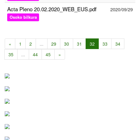
Acta Pleno 20.02.2020_WEB_EUS.pdf
2020/09/29
Osoko bilkura
«
1
2
...
29
30
31
32
33
34
35
...
44
45
»