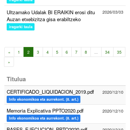
Ultzamako Udalak BI ERAIKIN erosi ditu
2026/03/03
Auzan etxebizitza gisa erabiltzeko
iragarki taula
«
1
2
3
4
5
6
7
8
...
34
35
»
Titulua
CERTIFICADO_LIQUIDACION_2019.pdf
2020/12/10
Info ekonomikoa eta aurrekont. (8. art.)
Memoria Explicativa PPTO2020.pdf
2020/12/10
Info ekonomikoa eta aurrekont. (8. art.)
BASES_EJECUCION_PPTO2020.pdf
2020/12/10