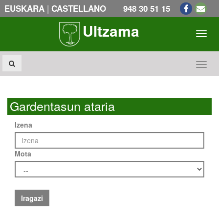
|
EUSKARA
CASTELLANO
948 30 51 15
Ultzama
Toogl
Toogl
Gardentasun ataria
Izena
Mota
Iragazi