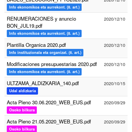
Info ekonomikoa eta aurrekont. (8. art.)
RENUMERACIONES y anuncio
2020/12/10
BON_JUL19.pdf
Info ekonomikoa eta aurrekont. (8. art.)
Plantilla Organica 2020.pdf
2020/12/10
Info instituzionala eta organizat. (6. art.)
Modificaciones presupuestarias 2020.pdf
2020/12/10
Info ekonomikoa eta aurrekont. (8. art.)
ULTZAMA_ALDIZKARIA_140.pdf
2020/10/15
Udal aldizkaria
Acta Pleno 30.06.2020_WEB_EUS.pdf
2020/09/29
Osoko bilkura
Acta Pleno 21.05.2020_WEB_EUS.pdf
2020/09/29
Osoko bilkura