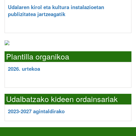
Udalaren kirol eta kultura instalazioetan
publizitatea jartzeagatik
Plantilla organikoa
2026. urtekoa
Udalbatzako kideen ordainsariak
2023-2027 agintaldirako