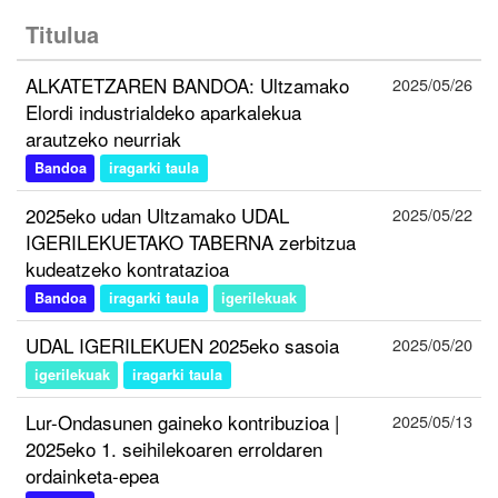
Titulua
ALKATETZAREN BANDOA: Ultzamako
2025/05/26
Elordi industrialdeko aparkalekua
arautzeko neurriak
Bandoa
iragarki taula
2025eko udan Ultzamako UDAL
2025/05/22
IGERILEKUETAKO TABERNA zerbitzua
kudeatzeko kontratazioa
Bandoa
iragarki taula
igerilekuak
UDAL IGERILEKUEN 2025eko sasoia
2025/05/20
igerilekuak
iragarki taula
Lur-Ondasunen gaineko kontribuzioa |
2025/05/13
2025eko 1. seihilekoaren erroldaren
ordainketa-epea