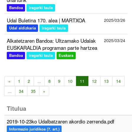
Bandoa
iragarki taula
Udal Buletina 170. alea | MARTXOA
2025/03/26
Udal aldizkaria
iragarki taula
Alkatetzaren Bandoa: Ultzamako Udalak
2025/03/24
EUSKARALDIA programan parte hartzea
Bandoa
iragarki taula
Euskara
«
1
2
...
8
9
10
11
12
13
14
...
34
35
»
Titulua
2019-10-23ko Udalbatzaren akordio zerrenda.pdf
Informazio juridikoa (7. art.)