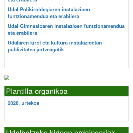
Udal Polikiroldegiaren instalazioen
funtzionamendua eta erabilera
Udal Gimnasioaren instalazioen funtzionamendua
eta erabilera
Udalaren kirol eta kultura instalazioetan
publizitatea jartzeagatik
Plantilla organikoa
2026. urtekoa
Udalbatzako kideen ordainsariak