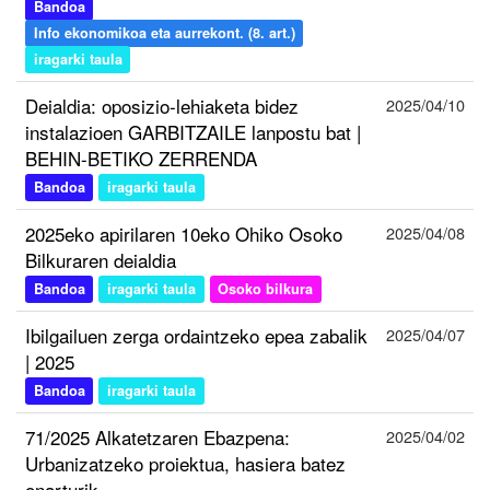
Bandoa
Info ekonomikoa eta aurrekont. (8. art.)
iragarki taula
Deialdia: oposizio-lehiaketa bidez
2025/04/10
instalazioen GARBITZAILE lanpostu bat |
BEHIN-BETIKO ZERRENDA
Bandoa
iragarki taula
2025eko apirilaren 10eko Ohiko Osoko
2025/04/08
Bilkuraren deialdia
Bandoa
iragarki taula
Osoko bilkura
Ibilgailuen zerga ordaintzeko epea zabalik
2025/04/07
| 2025
Bandoa
iragarki taula
71/2025 Alkatetzaren Ebazpena:
2025/04/02
Urbanizatzeko proiektua, hasiera batez
onarturik