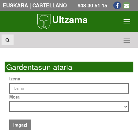
|
EUSKARA
CASTELLANO
948 30 51 15
Ultzama
Toogl
Toogl
Gardentasun ataria
Izena
Mota
Iragazi