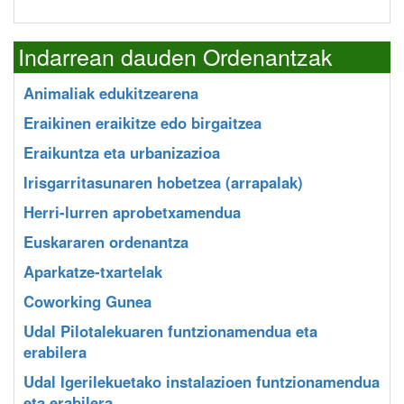
Indarrean dauden Ordenantzak
Animaliak edukitzearena
Eraikinen eraikitze edo birgaitzea
Eraikuntza eta urbanizazioa
Irisgarritasunaren hobetzea (arrapalak)
Herri-lurren aprobetxamendua
Euskararen ordenantza
Aparkatze-txartelak
Coworking Gunea
Udal Pilotalekuaren funtzionamendua eta
erabilera
Udal Igerilekuetako instalazioen funtzionamendua
eta erabilera