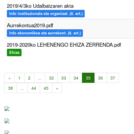
2019/4/3ko Udalbatzaren akta
Info instituzionala eta organizat. (6. art.)
Aurrekontua2019.pdf
Info ekonomikoa eta aurrekont. (8. art.)
2019-2020ko LEHENENGO EHIZA ZERRENDA.pdf
Ehiza
«
1
2
...
32
33
34
35
36
37
38
...
44
45
»