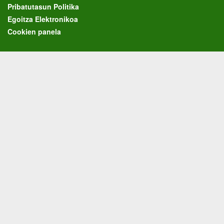
Pribatutasun Politika
Egoitza Elektronikoa
Cookien panela