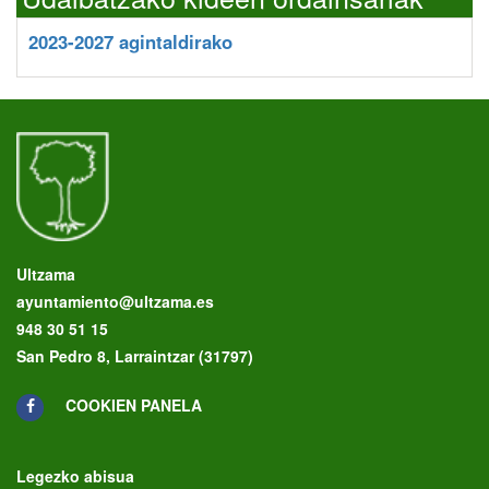
2023-2027 agintaldirako
Ultzama
ayuntamiento@ultzama.es
948 30 51 15
San Pedro 8, Larraintzar (31797)
COOKIEN PANELA
Legezko abisua