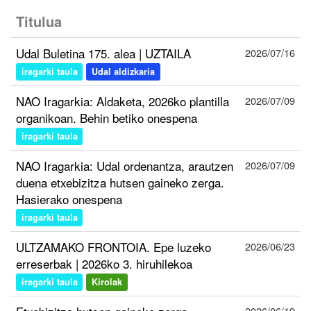
Titulua
Udal Buletina 175. alea | UZTAILA
2026/07/16
iragarki taula
Udal aldizkaria
NAO Iragarkia: Aldaketa, 2026ko plantilla
2026/07/09
organikoan. Behin betiko onespena
iragarki taula
NAO Iragarkia: Udal ordenantza, arautzen
2026/07/09
duena etxebizitza hutsen gaineko zerga.
Hasierako onespena
iragarki taula
ULTZAMAKO FRONTOIA. Epe luzeko
2026/06/23
erreserbak | 2026ko 3. hiruhilekoa
iragarki taula
Kirolak
2026/06/19