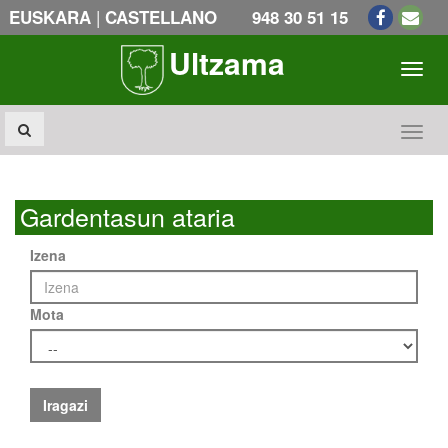
|
EUSKARA
CASTELLANO
948 30 51 15
Ultzama
Toogl
Toogl
Gardentasun ataria
Izena
Mota
Iragazi