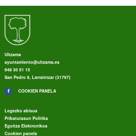
Ultzama
ayuntamiento@ultzama.es
948 30 51 15
San Pedro 8, Larraintzar (31797)
COOKIEN PANELA
Legezko abisua
Pribatutasun Politika
Egoitza Elektronikoa
Cookien panela