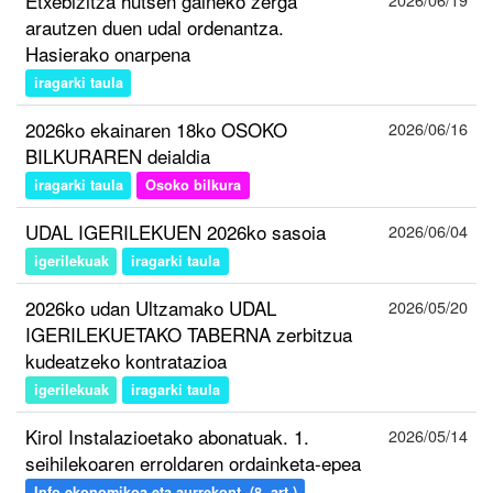
Etxebizitza hutsen gaineko zerga
arautzen duen udal ordenantza.
Hasierako onarpena
iragarki taula
2026ko ekainaren 18ko OSOKO
2026/06/16
BILKURAREN deialdia
iragarki taula
Osoko bilkura
UDAL IGERILEKUEN 2026ko sasoia
2026/06/04
igerilekuak
iragarki taula
2026ko udan Ultzamako UDAL
2026/05/20
IGERILEKUETAKO TABERNA zerbitzua
kudeatzeko kontratazioa
igerilekuak
iragarki taula
Kirol Instalazioetako abonatuak. 1.
2026/05/14
seihilekoaren erroldaren ordainketa-epea
Info ekonomikoa eta aurrekont. (8. art.)