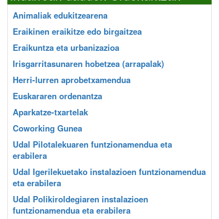
Animaliak edukitzearena
Eraikinen eraikitze edo birgaitzea
Eraikuntza eta urbanizazioa
Irisgarritasunaren hobetzea (arrapalak)
Herri-lurren aprobetxamendua
Euskararen ordenantza
Aparkatze-txartelak
Coworking Gunea
Udal Pilotalekuaren funtzionamendua eta
erabilera
Udal Igerilekuetako instalazioen funtzionamendua
eta erabilera
Udal Polikiroldegiaren instalazioen
funtzionamendua eta erabilera