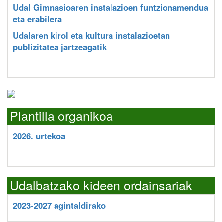
Udal Gimnasioaren instalazioen funtzionamendua
eta erabilera
Udalaren kirol eta kultura instalazioetan
publizitatea jartzeagatik
Plantilla organikoa
2026. urtekoa
Udalbatzako kideen ordainsariak
2023-2027 agintaldirako