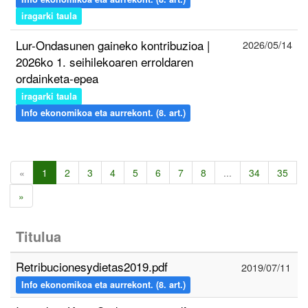
iragarki taula
Lur-Ondasunen gaineko kontribuzioa |
2026/05/14
2026ko 1. seihilekoaren erroldaren
ordainketa-epea
iragarki taula
Info ekonomikoa eta aurrekont. (8. art.)
«
1
2
3
4
5
6
7
8
...
34
35
»
Titulua
Retribucionesydietas2019.pdf
2019/07/11
Info ekonomikoa eta aurrekont. (8. art.)