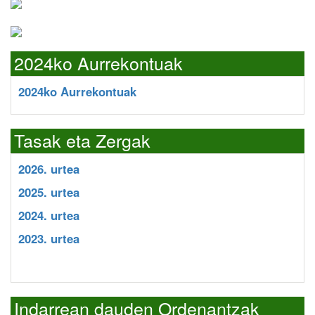
2024ko Aurrekontuak
2024ko Aurrekontuak
Tasak eta Zergak
2026. urtea
2025. urtea
2024. urtea
2023. urtea
Indarrean dauden Ordenantzak