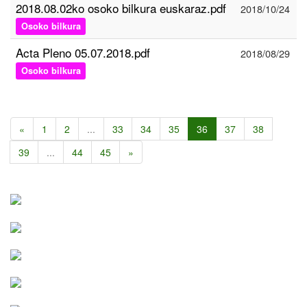
2018.08.02ko osoko bilkura euskaraz.pdf
2018/10/24
Osoko bilkura
Acta Pleno 05.07.2018.pdf
2018/08/29
Osoko bilkura
«
1
2
...
33
34
35
36
37
38
39
...
44
45
»