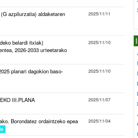
 (G azpilurzatia) aldaketaren
2025/11/11
eko belardi itxiak)
2025/11/10
entea, 2026-2033 urteetarako
025 planari dagokion baso-
2025/11/10
KO III.PLANA
2025/11/07
ako. Borondatez ordaintzeko epea
2025/11/04
la