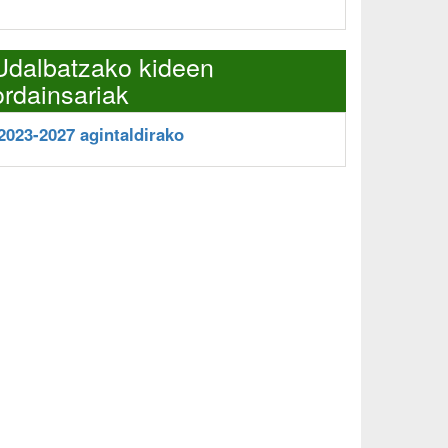
Udalbatzako kideen
ordainsariak
2023-2027 agintaldirako