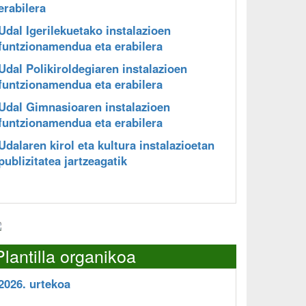
erabilera
Udal Igerilekuetako instalazioen
funtzionamendua eta erabilera
Udal Polikiroldegiaren instalazioen
funtzionamendua eta erabilera
Udal Gimnasioaren instalazioen
funtzionamendua eta erabilera
Udalaren kirol eta kultura instalazioetan
publizitatea jartzeagatik
Plantilla organikoa
2026. urtekoa