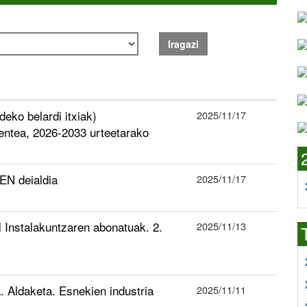
Iragazi
eko belardi itxiak)
2025/11/17
entea, 2026-2033 urteetarako
N deialdia
2025/11/17
 Instalakuntzaren abonatuak. 2.
2025/11/13
. Aldaketa. Esnekien industria
2025/11/11