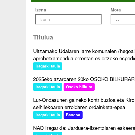
Izena
Mota
Titulua
Ultzamako Udalaren larre komunalen (hegoald
aprobetxamendua errentan esleitzeko espedi
iragarki taula
2025eko azaroaren 20ko OSOKO BILKURARE
iragarki taula
Osoko bilkura
Lur-Ondasunen gaineko kontribuzioa eta Kirol
seihilekoaren erroldaren ordainketa-epea
iragarki taula
Bandoa
NAO Iragarkia: Jarduera-lizentziaren eskaera