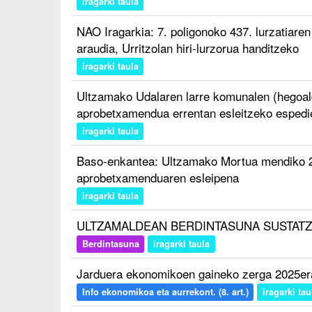
iragarki taula
NAO Iragarkia: 7. poligonoko 437. lurzatiaren
araudia, Urritzolan hiri-lurzorua handitzeko
iragarki taula
Ultzamako Udalaren larre komunalen (hegoald
aprobetxamendua errentan esleitzeko espedi
iragarki taula
Baso-enkantea: Ultzamako Mortua mendiko 2
aprobetxamenduaren esleipena
iragarki taula
ULTZAMALDEAN BERDINTASUNA SUSTATZE
Berdintasuna
iragarki taula
Jarduera ekonomikoen gaineko zerga 2025er
Info ekonomikoa eta aurrekont. (8. art.)
iragarki tau