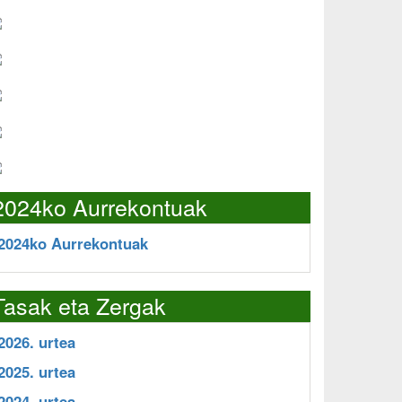
2024ko Aurrekontuak
2024ko Aurrekontuak
Tasak eta Zergak
2026. urtea
2025. urtea
2024. urtea