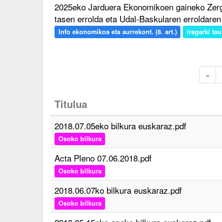
2025eko Jarduera Ekonomikoen gaineko Zerga
tasen errolda eta Udal-Baskularen erroldare
Info ekonomikoa eta aurrekont. (8. art.)
iragarki tau
«
Titulua
2018.07.05eko bilkura euskaraz.pdf
Osoko bilkura
Acta Pleno 07.06.2018.pdf
Osoko bilkura
2018.06.07ko bilkura euskaraz.pdf
Osoko bilkura