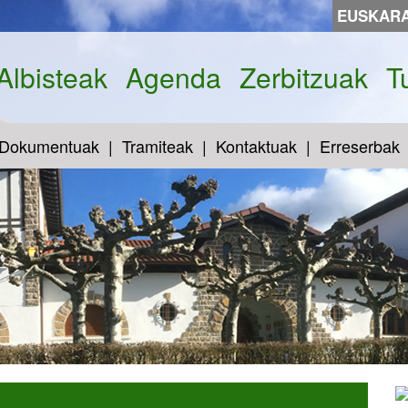
EUSKAR
Albisteak
Agenda
Zerbitzuak
T
Dokumentuak
Tramiteak
Kontaktuak
Erreserbak