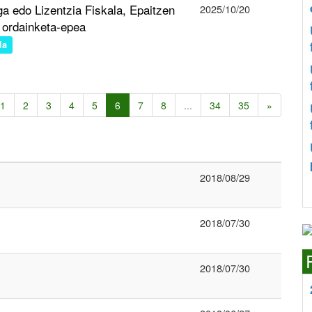
 edo Lizentzia Fiskala, Epaitzen
2025/10/20
n ordainketa-epea
la
1
2
3
4
5
6
7
8
...
34
35
»
2018/08/29
2018/07/30
2018/07/30