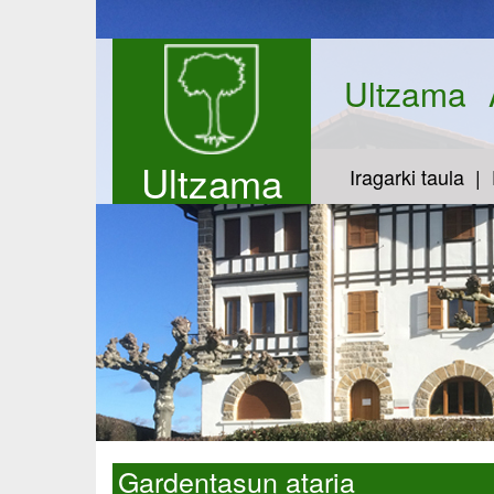
Ultzama
Ultzama
Iragarki taula
Gardentasun ataria