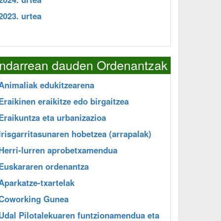
2023. urtea
Indarrean dauden Ordenantzak
Animaliak edukitzearena
Eraikinen eraikitze edo birgaitzea
Eraikuntza eta urbanizazioa
Irisgarritasunaren hobetzea (arrapalak)
Herri-lurren aprobetxamendua
Euskararen ordenantza
Aparkatze-txartelak
Coworking Gunea
Udal Pilotalekuaren funtzionamendua eta