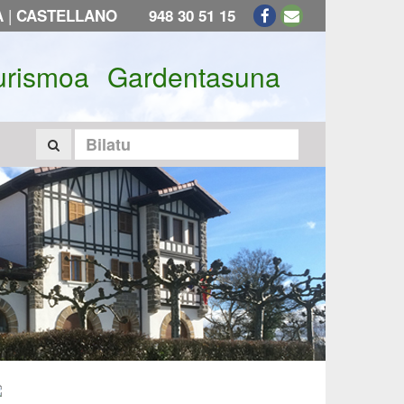
|
A
CASTELLANO
948 30 51 15
urismoa
Gardentasuna