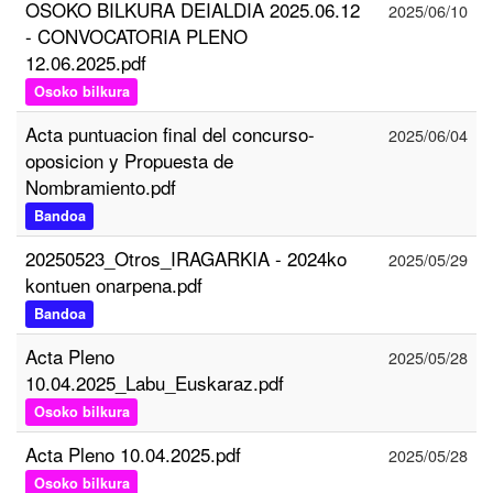
OSOKO BILKURA DEIALDIA 2025.06.12
2025/06/10
- CONVOCATORIA PLENO
12.06.2025.pdf
Osoko bilkura
Acta puntuacion final del concurso-
2025/06/04
oposicion y Propuesta de
Nombramiento.pdf
Bandoa
20250523_Otros_IRAGARKIA - 2024ko
2025/05/29
kontuen onarpena.pdf
Bandoa
Acta Pleno
2025/05/28
10.04.2025_Labu_Euskaraz.pdf
Osoko bilkura
Acta Pleno 10.04.2025.pdf
2025/05/28
Osoko bilkura