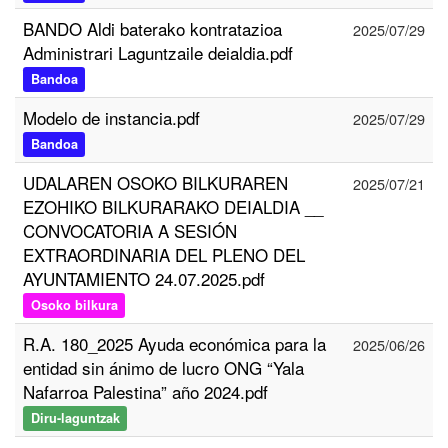
BANDO Aldi baterako kontratazioa
2025/07/29
Administrari Laguntzaile deialdia.pdf
Bandoa
Modelo de instancia.pdf
2025/07/29
Bandoa
UDALAREN OSOKO BILKURAREN
2025/07/21
EZOHIKO BILKURARAKO DEIALDIA __
CONVOCATORIA A SESIÓN
EXTRAORDINARIA DEL PLENO DEL
AYUNTAMIENTO 24.07.2025.pdf
Osoko bilkura
R.A. 180_2025 Ayuda económica para la
2025/06/26
entidad sin ánimo de lucro ONG “Yala
Nafarroa Palestina” año 2024.pdf
Diru-laguntzak