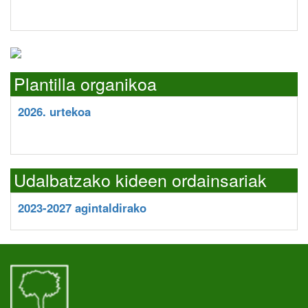
Plantilla organikoa
2026. urtekoa
Udalbatzako kideen ordainsariak
2023-2027 agintaldirako