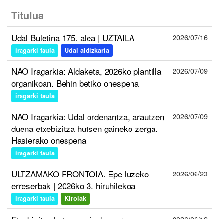
Titulua
Udal Buletina 175. alea | UZTAILA
2026/07/16
iragarki taula
Udal aldizkaria
NAO Iragarkia: Aldaketa, 2026ko plantilla
2026/07/09
organikoan. Behin betiko onespena
iragarki taula
NAO Iragarkia: Udal ordenantza, arautzen
2026/07/09
duena etxebizitza hutsen gaineko zerga.
Hasierako onespena
iragarki taula
ULTZAMAKO FRONTOIA. Epe luzeko
2026/06/23
erreserbak | 2026ko 3. hiruhilekoa
iragarki taula
Kirolak
2026/06/19