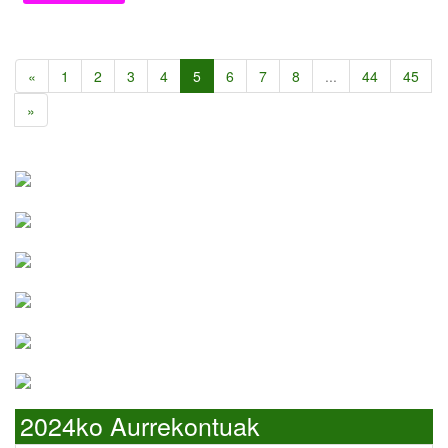
«
1
2
3
4
5
6
7
8
...
44
45
»
2024ko Aurrekontuak