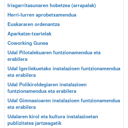
Irisgarritasunaren hobetzea (arrapalak)
Herri-lurren aprobetxamendua
Euskararen ordenantza
Aparkatze-txartelak
Coworking Gunea
Udal Pilotalekuaren funtzionamendua eta
erabilera
Udal Igerilekuetako instalazioen funtzionamendua
eta erabilera
Udal Polikiroldegiaren instalazioen
funtzionamendua eta erabilera
Udal Gimnasioaren instalazioen funtzionamendua
eta erabilera
Udalaren kirol eta kultura instalazioetan
publizitatea jartzeagatik