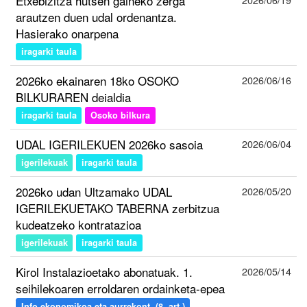
Etxebizitza hutsen gaineko zerga
arautzen duen udal ordenantza.
Hasierako onarpena
iragarki taula
2026ko ekainaren 18ko OSOKO
2026/06/16
BILKURAREN deialdia
iragarki taula
Osoko bilkura
UDAL IGERILEKUEN 2026ko sasoia
2026/06/04
igerilekuak
iragarki taula
2026ko udan Ultzamako UDAL
2026/05/20
IGERILEKUETAKO TABERNA zerbitzua
kudeatzeko kontratazioa
igerilekuak
iragarki taula
Kirol Instalazioetako abonatuak. 1.
2026/05/14
seihilekoaren erroldaren ordainketa-epea
Info ekonomikoa eta aurrekont. (8. art.)