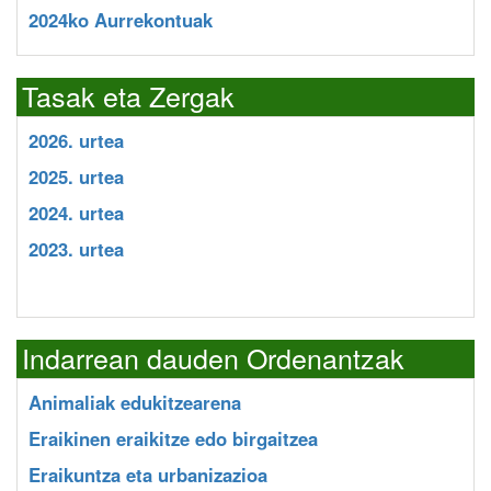
2024ko Aurrekontuak
Tasak eta Zergak
2026. urtea
2025. urtea
2024. urtea
2023. urtea
Indarrean dauden Ordenantzak
Animaliak edukitzearena
Eraikinen eraikitze edo birgaitzea
Eraikuntza eta urbanizazioa