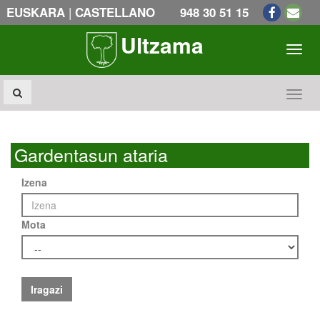
|
EUSKARA
CASTELLANO
948 30 51 15
Ultzama
Toogl
Toogl
Gardentasun ataria
Izena
Mota
Iragazi