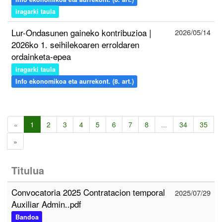
iragarki taula
Lur-Ondasunen gaineko kontribuzioa |
2026/05/14
2026ko 1. seihilekoaren erroldaren
ordainketa-epea
iragarki taula
Info ekonomikoa eta aurrekont. (8. art.)
«
1
2
3
4
5
6
7
8
...
34
35
»
Titulua
Convocatoria 2025 Contratacion temporal
2025/07/29
Auxiliar Admin..pdf
Bandoa