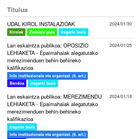
Titulua
UDAL KIROL INSTALAZIOAK
2024/01/30
Kirolak
Zerbitzu gida
iragarki taula
Lan eskaintza publikoa: OPOSIZIO
2024/01/25
LEHIAKETA - Epaimahaiak alegatutako
merezimenduen behin-behineko
kalifikazioa
Info instituzionala eta organizat. (6. art.)
Bandoa
iragarki taula
Lan eskaintza publikoa: MEREZIMENDU
2024/01/18
LEHIAKETA - Epaimahaiak alegatutako
merezimenduen behin-behineko
kalifikazioa
iragarki taula
Info instituzionala eta organizat. (6. art.)