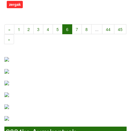
zergak
«
1
2
3
4
5
6
7
8
...
44
45
»