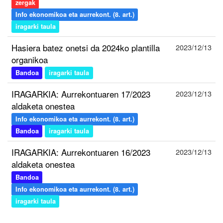
zergak
Info ekonomikoa eta aurrekont. (8. art.)
iragarki taula
Hasiera batez onetsi da 2024ko plantilla
2023/12/13
organikoa
Bandoa
iragarki taula
IRAGARKIA: Aurrekontuaren 17/2023
2023/12/13
aldaketa onestea
Info ekonomikoa eta aurrekont. (8. art.)
Bandoa
iragarki taula
IRAGARKIA: Aurrekontuaren 16/2023
2023/12/13
aldaketa onestea
Bandoa
Info ekonomikoa eta aurrekont. (8. art.)
iragarki taula