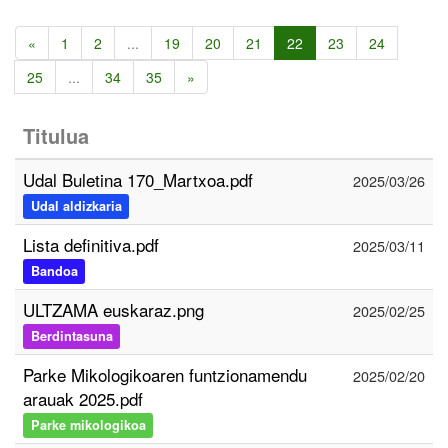
«
1
2
...
19
20
21
22
23
24
25
...
34
35
»
Titulua
Udal Buletina 170_Martxoa.pdf
2025/03/26
Udal aldizkaria
Lista definitiva.pdf
2025/03/11
Bandoa
ULTZAMA euskaraz.png
2025/02/25
Berdintasuna
Parke Mikologikoaren funtzionamendu
2025/02/20
arauak 2025.pdf
Parke mikologikoa