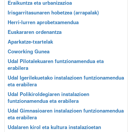
Eraikuntza eta urbanizazioa
Irisgarritasunaren hobetzea (arrapalak)
Herri-lurren aprobetxamendua
Euskararen ordenantza
Aparkatze-txartelak
Coworking Gunea
Udal Pilotalekuaren funtzionamendua eta
erabilera
Udal Igerilekuetako instalazioen funtzionamendua
eta erabilera
Udal Polikiroldegiaren instalazioen
funtzionamendua eta erabilera
Udal Gimnasioaren instalazioen funtzionamendua
eta erabilera
Udalaren kirol eta kultura instalazioetan