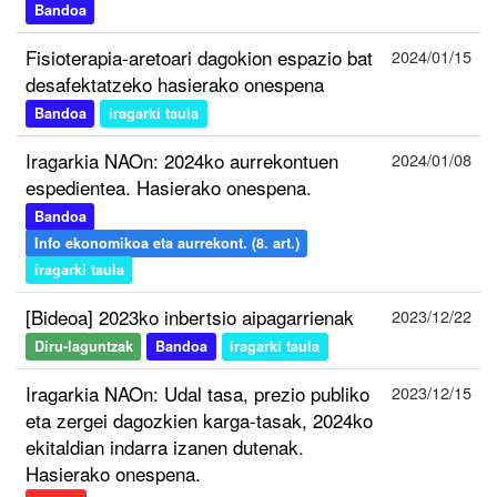
Bandoa
Fisioterapia-aretoari dagokion espazio bat
2024/01/15
desafektatzeko hasierako onespena
Bandoa
iragarki taula
Iragarkia NAOn: 2024ko aurrekontuen
2024/01/08
espedientea. Hasierako onespena.
Bandoa
Info ekonomikoa eta aurrekont. (8. art.)
iragarki taula
[Bideoa] 2023ko inbertsio aipagarrienak
2023/12/22
Diru-laguntzak
Bandoa
iragarki taula
Iragarkia NAOn: Udal tasa, prezio publiko
2023/12/15
eta zergei dagozkien karga-tasak, 2024ko
ekitaldian indarra izanen dutenak.
Hasierako onespena.