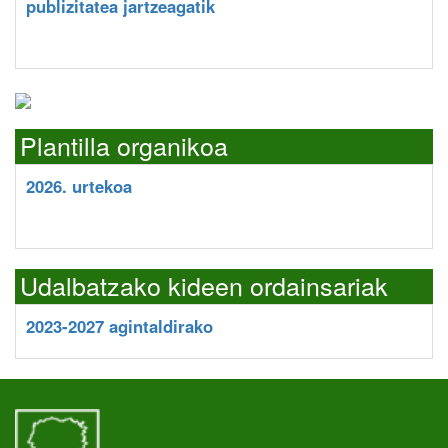
publizitatea jartzeagatik
Plantilla organikoa
2026. urtekoa
Udalbatzako kideen ordainsariak
2023-2027 agintaldirako