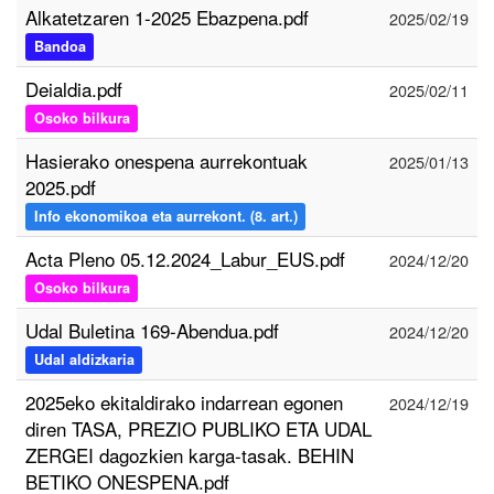
Alkatetzaren 1-2025 Ebazpena.pdf
2025/02/19
Bandoa
Deialdia.pdf
2025/02/11
Osoko bilkura
Hasierako onespena aurrekontuak
2025/01/13
2025.pdf
Info ekonomikoa eta aurrekont. (8. art.)
Acta Pleno 05.12.2024_Labur_EUS.pdf
2024/12/20
Osoko bilkura
Udal Buletina 169-Abendua.pdf
2024/12/20
Udal aldizkaria
2025eko ekitaldirako indarrean egonen
2024/12/19
diren TASA, PREZIO PUBLIKO ETA UDAL
ZERGEI dagozkien karga-tasak. BEHIN
BETIKO ONESPENA.pdf