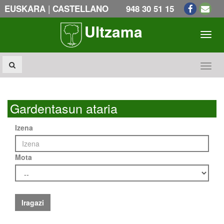
|
EUSKARA
CASTELLANO
948 30 51 15
Ultzama
Toogl
Toogl
Gardentasun ataria
Izena
Mota
Iragazi