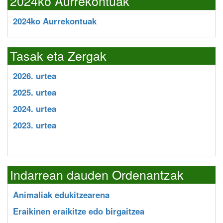
2024ko Aurrekontuak
2024ko Aurrekontuak
Tasak eta Zergak
2026. urtea
2025. urtea
2024. urtea
2023. urtea
Indarrean dauden Ordenantzak
Animaliak edukitzearena
Eraikinen eraikitze edo birgaitzea