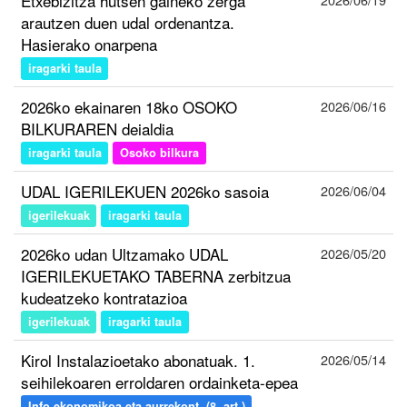
Etxebizitza hutsen gaineko zerga
arautzen duen udal ordenantza.
Hasierako onarpena
iragarki taula
2026ko ekainaren 18ko OSOKO
2026/06/16
BILKURAREN deialdia
iragarki taula
Osoko bilkura
UDAL IGERILEKUEN 2026ko sasoia
2026/06/04
igerilekuak
iragarki taula
2026ko udan Ultzamako UDAL
2026/05/20
IGERILEKUETAKO TABERNA zerbitzua
kudeatzeko kontratazioa
igerilekuak
iragarki taula
Kirol Instalazioetako abonatuak. 1.
2026/05/14
seihilekoaren erroldaren ordainketa-epea
Info ekonomikoa eta aurrekont. (8. art.)