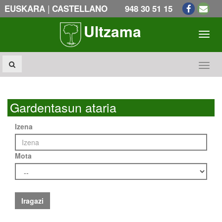
|
EUSKARA
CASTELLANO
948 30 51 15
Ultzama
Toogl
Toogl
Gardentasun ataria
Izena
Mota
Iragazi