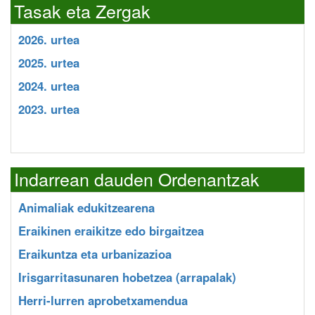
Tasak eta Zergak
2026. urtea
2025. urtea
2024. urtea
2023. urtea
Indarrean dauden Ordenantzak
Animaliak edukitzearena
Eraikinen eraikitze edo birgaitzea
Eraikuntza eta urbanizazioa
Irisgarritasunaren hobetzea (arrapalak)
Herri-lurren aprobetxamendua