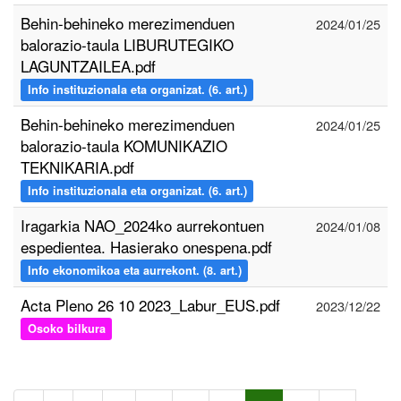
Behin-behineko merezimenduen
2024/01/25
balorazio-taula LIBURUTEGIKO
LAGUNTZAILEA.pdf
Info instituzionala eta organizat. (6. art.)
Behin-behineko merezimenduen
2024/01/25
balorazio-taula KOMUNIKAZIO
TEKNIKARIA.pdf
Info instituzionala eta organizat. (6. art.)
Iragarkia NAO_2024ko aurrekontuen
2024/01/08
espedientea. Hasierako onespena.pdf
Info ekonomikoa eta aurrekont. (8. art.)
Acta Pleno 26 10 2023_Labur_EUS.pdf
2023/12/22
Osoko bilkura