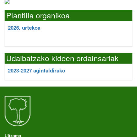
Plantilla organikoa
2026. urtekoa
Udalbatzako kideen ordainsariak
2023-2027 agintaldirako
Ultzama