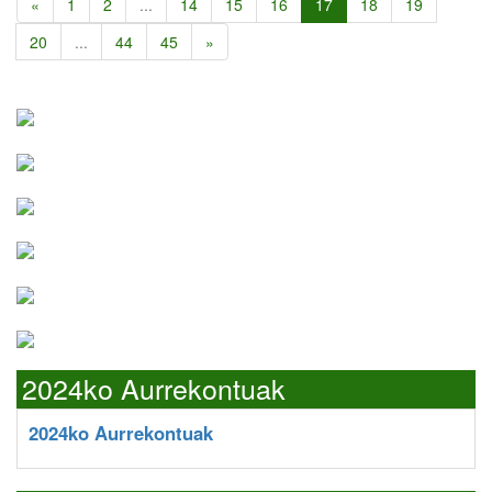
«
1
2
...
14
15
16
17
18
19
20
...
44
45
»
2024ko Aurrekontuak
2024ko Aurrekontuak