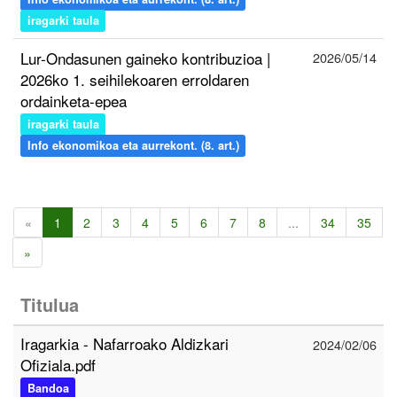
iragarki taula
Lur-Ondasunen gaineko kontribuzioa |
2026/05/14
2026ko 1. seihilekoaren erroldaren
ordainketa-epea
iragarki taula
Info ekonomikoa eta aurrekont. (8. art.)
«
1
2
3
4
5
6
7
8
...
34
35
»
Titulua
Iragarkia - Nafarroako Aldizkari
2024/02/06
Ofiziala.pdf
Bandoa