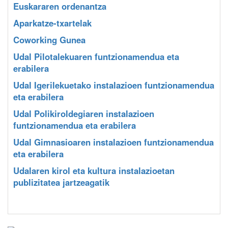
Euskararen ordenantza
Aparkatze-txartelak
Coworking Gunea
Udal Pilotalekuaren funtzionamendua eta
erabilera
Udal Igerilekuetako instalazioen funtzionamendua
eta erabilera
Udal Polikiroldegiaren instalazioen
funtzionamendua eta erabilera
Udal Gimnasioaren instalazioen funtzionamendua
eta erabilera
Udalaren kirol eta kultura instalazioetan
publizitatea jartzeagatik