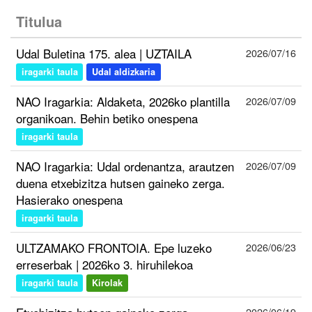
Titulua
Udal Buletina 175. alea | UZTAILA
2026/07/16
iragarki taula
Udal aldizkaria
NAO Iragarkia: Aldaketa, 2026ko plantilla
2026/07/09
organikoan. Behin betiko onespena
iragarki taula
NAO Iragarkia: Udal ordenantza, arautzen
2026/07/09
duena etxebizitza hutsen gaineko zerga.
Hasierako onespena
iragarki taula
ULTZAMAKO FRONTOIA. Epe luzeko
2026/06/23
erreserbak | 2026ko 3. hiruhilekoa
iragarki taula
Kirolak
2026/06/19