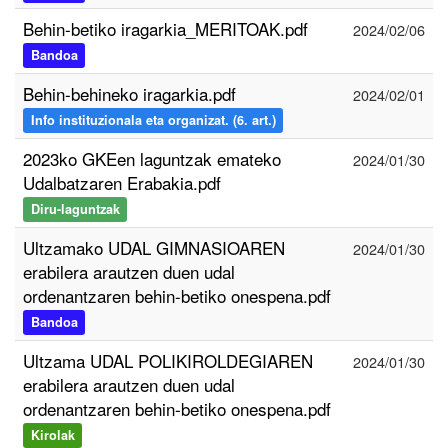
Behin-betiko iragarkia_MERITOAK.pdf
2024/02/06
Bandoa
Behin-behineko iragarkia.pdf
2024/02/01
Info instituzionala eta organizat. (6. art.)
2023ko GKEen laguntzak emateko
2024/01/30
Udalbatzaren Erabakia.pdf
Diru-laguntzak
Ultzamako UDAL GIMNASIOAREN
2024/01/30
erabilera arautzen duen udal
ordenantzaren behin-betiko onespena.pdf
Bandoa
Ultzama UDAL POLIKIROLDEGIAREN
2024/01/30
erabilera arautzen duen udal
ordenantzaren behin-betiko onespena.pdf
Kirolak