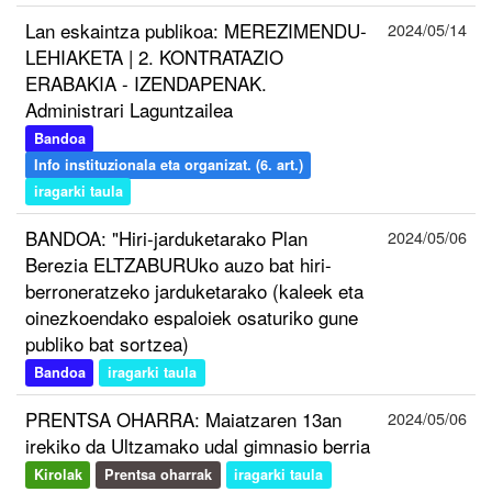
Lan eskaintza publikoa: MEREZIMENDU-
2024/05/14
LEHIAKETA | 2. KONTRATAZIO
ERABAKIA - IZENDAPENAK.
Administrari Laguntzailea
Bandoa
Info instituzionala eta organizat. (6. art.)
iragarki taula
BANDOA: "Hiri-jarduketarako Plan
2024/05/06
Berezia ELTZABURUko auzo bat hiri-
berroneratzeko jarduketarako (kaleek eta
oinezkoendako espaloiek osaturiko gune
publiko bat sortzea)
Bandoa
iragarki taula
PRENTSA OHARRA: Maiatzaren 13an
2024/05/06
irekiko da Ultzamako udal gimnasio berria
Kirolak
Prentsa oharrak
iragarki taula