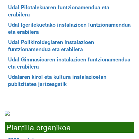
Udal Pilotalekuaren funtzionamendua eta
erabilera
Udal Igerilekuetako instalazioen funtzionamendua
eta erabilera
Udal Polikiroldegiaren instalazioen
funtzionamendua eta erabilera
Udal Gimnasioaren instalazioen funtzionamendua
eta erabilera
Udalaren kirol eta kultura instalazioetan
publizitatea jartzeagatik
Plantilla organikoa