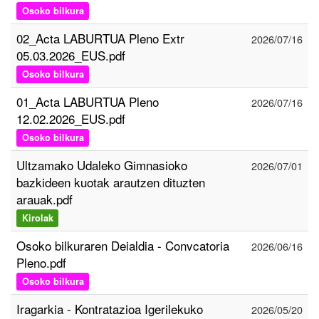
Osoko bilkura
02_Acta LABURTUA Pleno Extr
2026/07/16
05.03.2026_EUS.pdf
Osoko bilkura
01_Acta LABURTUA Pleno
2026/07/16
12.02.2026_EUS.pdf
Osoko bilkura
Ultzamako Udaleko Gimnasioko
2026/07/01
bazkideen kuotak arautzen dituzten
arauak.pdf
Kirolak
Osoko bilkuraren Deialdia - Convcatoria
2026/06/16
Pleno.pdf
Osoko bilkura
Iragarkia - Kontratazioa Igerilekuko
2026/05/20