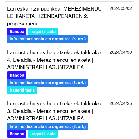
Lan eskaintza publikoa: MEREZIMENDU
2024/05/02
LEHIAKETA | IZENDAPENAREN 2.
proposamena
Bandoa
iragarki taula
Info instituzionala eta organizat. (6. art.)
Lanpostu hutsak hautatzeko ekitaldirako
2024/04/30
4. Deialdia - Merezimendu lehiaketa |
ADMINISTRARI LAGUNTZAILEA
Bandoa
Info instituzionala eta organizat. (6. art.)
iragarki taula
Lanpostu hutsak hautatzeko ekitaldirako
2024/04/25
3. Deialdia - Merezimendu lehiaketa |
ADMINISTRARI LAGUNTZAILEA
Info instituzionala eta organizat. (6. art.)
Bandoa
iragarki taula