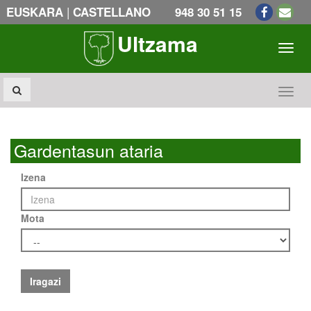
|
EUSKARA
CASTELLANO
948 30 51 15
Ultzama
Toogl
Toogl
Gardentasun ataria
Izena
Mota
Iragazi