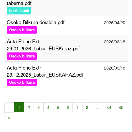
taberna.pdf
igerilekuak
Osoko Bilkura deialdia.pdf
2026/04/20
Osoko bilkura
Acta Pleno Extr
2026/03/18
29.01.2026_Labur_EUSKaraz.pdf
Osoko bilkura
Acta Pleno Extr
2026/03/18
23.12.2025_Labur_EUSKARAZ.pdf
Osoko bilkura
«
1
2
3
4
5
6
7
8
...
44
45
»