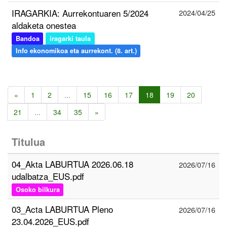
IRAGARKIA: Aurrekontuaren 5/2024
2024/04/25
aldaketa onestea
Bandoa
iragarki taula
Info ekonomikoa eta aurrekont. (8. art.)
«
1
2
...
15
16
17
18
19
20
21
...
34
35
»
Titulua
04_Akta LABURTUA 2026.06.18
2026/07/16
udalbatza_EUS.pdf
Osoko bilkura
03_Acta LABURTUA Pleno
2026/07/16
23.04.2026_EUS.pdf