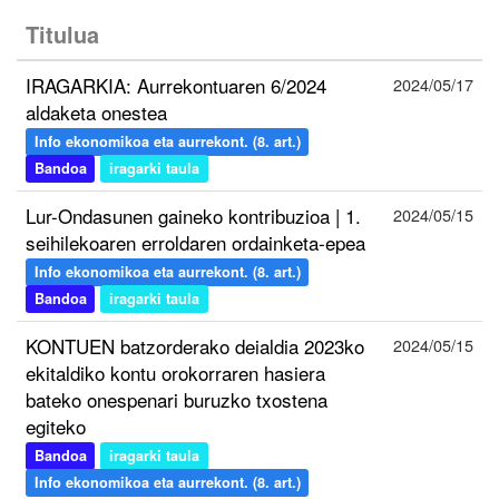
Titulua
IRAGARKIA: Aurrekontuaren 6/2024
2024/05/17
aldaketa onestea
Info ekonomikoa eta aurrekont. (8. art.)
Bandoa
iragarki taula
Lur-Ondasunen gaineko kontribuzioa | 1.
2024/05/15
seihilekoaren erroldaren ordainketa-epea
Info ekonomikoa eta aurrekont. (8. art.)
Bandoa
iragarki taula
KONTUEN batzorderako deialdia 2023ko
2024/05/15
ekitaldiko kontu orokorraren hasiera
bateko onespenari buruzko txostena
egiteko
Bandoa
iragarki taula
Info ekonomikoa eta aurrekont. (8. art.)