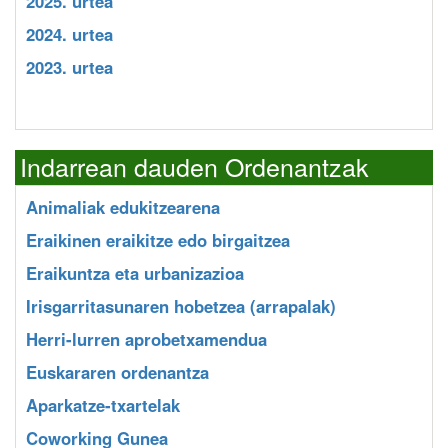
2025. urtea
2024. urtea
2023. urtea
Indarrean dauden Ordenantzak
Animaliak edukitzearena
Eraikinen eraikitze edo birgaitzea
Eraikuntza eta urbanizazioa
Irisgarritasunaren hobetzea (arrapalak)
Herri-lurren aprobetxamendua
Euskararen ordenantza
Aparkatze-txartelak
Coworking Gunea