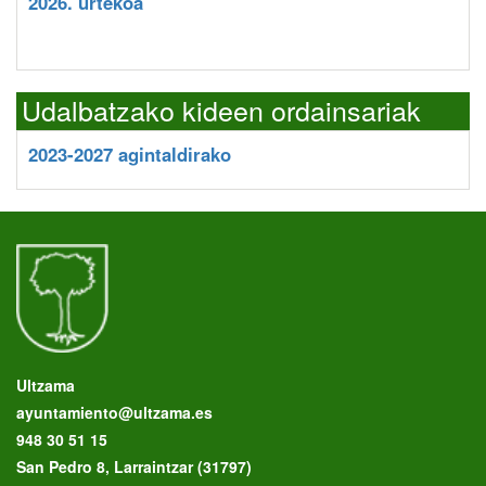
2026. urtekoa
Udalbatzako kideen ordainsariak
2023-2027 agintaldirako
Ultzama
ayuntamiento@ultzama.es
948 30 51 15
San Pedro 8, Larraintzar (31797)