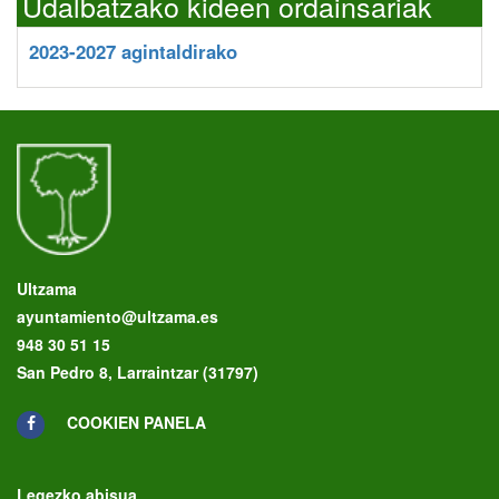
Udalbatzako kideen ordainsariak
2023-2027 agintaldirako
Ultzama
ayuntamiento@ultzama.es
948 30 51 15
San Pedro 8, Larraintzar (31797)
COOKIEN PANELA
Legezko abisua