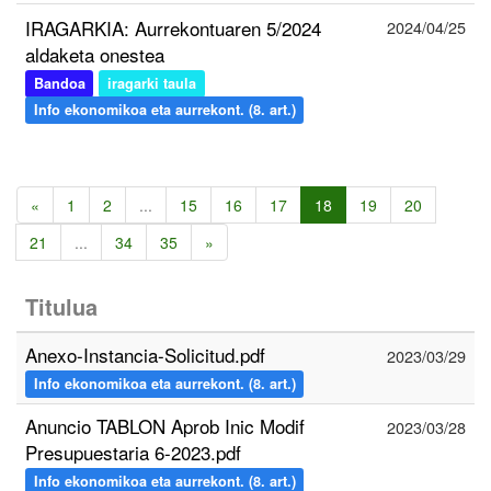
IRAGARKIA: Aurrekontuaren 5/2024
2024/04/25
aldaketa onestea
Bandoa
iragarki taula
Info ekonomikoa eta aurrekont. (8. art.)
«
1
2
...
15
16
17
18
19
20
21
...
34
35
»
Titulua
Anexo-Instancia-Solicitud.pdf
2023/03/29
Info ekonomikoa eta aurrekont. (8. art.)
Anuncio TABLON Aprob Inic Modif
2023/03/28
Presupuestaria 6-2023.pdf
Info ekonomikoa eta aurrekont. (8. art.)