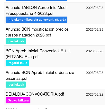
Anuncio TABLON Aprob Inic Modif
2023/03/28
Presupuestaria 4-2023.pdf
Info ekonomikoa eta aurrekont. (8. art.)
Anuncio BON modificacion precios
2023/03/28
cursos natacion 2023.pdf
igerilekuak
BON Aprob Inicial Convenio UE.1.1.
2023/03/28
(ELTZABURU).pdf
iragarki taula
Anuncio BON Aprob Inicial ordenanza
2023/03/28
piscinas.pdf
igerilekuak
DEIALDIA-CONVOCATORIA.pdf
2023/03/22
Osoko bilkura