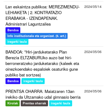
Lan eskaintza publikoa: MEREZIMENDU-
2024/05/14
LEHIAKETA | 2. KONTRATAZIO
ERABAKIA - IZENDAPENAK.
Administrari Laguntzailea
Bandoa
Info instituzionala eta organizat. (6. art.)
iragarki taula
BANDOA: "Hiri-jarduketarako Plan
2024/05/06
Berezia ELTZABURUko auzo bat hiri-
berroneratzeko jarduketarako (kaleek eta
oinezkoendako espaloiek osaturiko gune
publiko bat sortzea)
Bandoa
iragarki taula
PRENTSA OHARRA: Maiatzaren 13an
2024/05/06
irekiko da Ultzamako udal gimnasio berria
Kirolak
Prentsa oharrak
iragarki taula