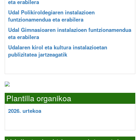
eta erabilera
Udal Polikiroldegiaren instalazioen
funtzionamendua eta erabilera
Udal Gimnasioaren instalazioen funtzionamendua
eta erabilera
Udalaren kirol eta kultura instalazioetan
publizitatea jartzeagatik
Plantilla organikoa
2026. urtekoa