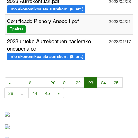
2023 Aurrekontuak.pdf
2023/02/23
Info ekonomikoa eta aurrekont. (8. art.)
Certificado Pleno y Anexo I.pdf
2023/02/21
Epaitza
2023 urteko Aurrekontuen hasierako
2023/01/17
onespena.pdf
Info ekonomikoa eta aurrekont. (8. art.)
«
1
2
...
20
21
22
23
24
25
26
...
44
45
»