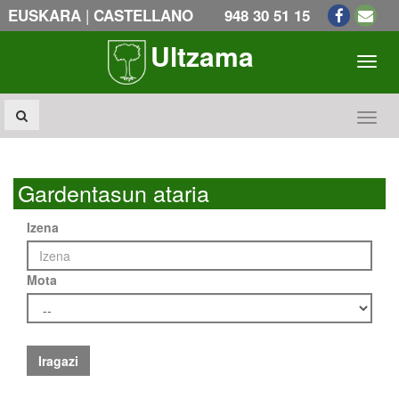
|
EUSKARA
CASTELLANO
948 30 51 15
Ultzama
Toogl
Toogl
Gardentasun ataria
Izena
Mota
Iragazi