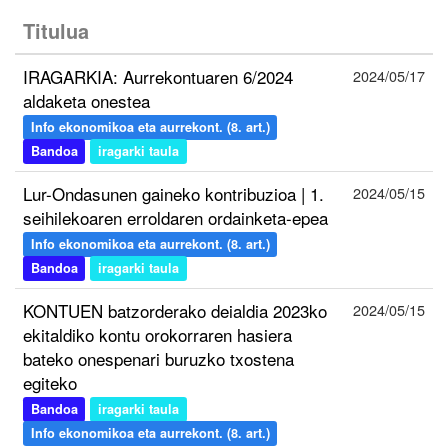
Titulua
IRAGARKIA: Aurrekontuaren 6/2024
2024/05/17
aldaketa onestea
Info ekonomikoa eta aurrekont. (8. art.)
Bandoa
iragarki taula
Lur-Ondasunen gaineko kontribuzioa | 1.
2024/05/15
seihilekoaren erroldaren ordainketa-epea
Info ekonomikoa eta aurrekont. (8. art.)
Bandoa
iragarki taula
KONTUEN batzorderako deialdia 2023ko
2024/05/15
ekitaldiko kontu orokorraren hasiera
bateko onespenari buruzko txostena
egiteko
Bandoa
iragarki taula
Info ekonomikoa eta aurrekont. (8. art.)