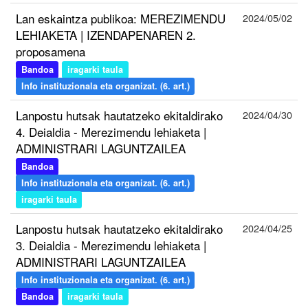
Lan eskaintza publikoa: MEREZIMENDU
2024/05/02
LEHIAKETA | IZENDAPENAREN 2.
proposamena
Bandoa
iragarki taula
Info instituzionala eta organizat. (6. art.)
Lanpostu hutsak hautatzeko ekitaldirako
2024/04/30
4. Deialdia - Merezimendu lehiaketa |
ADMINISTRARI LAGUNTZAILEA
Bandoa
Info instituzionala eta organizat. (6. art.)
iragarki taula
Lanpostu hutsak hautatzeko ekitaldirako
2024/04/25
3. Deialdia - Merezimendu lehiaketa |
ADMINISTRARI LAGUNTZAILEA
Info instituzionala eta organizat. (6. art.)
Bandoa
iragarki taula