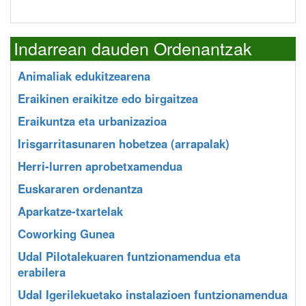
Indarrean dauden Ordenantzak
Animaliak edukitzearena
Eraikinen eraikitze edo birgaitzea
Eraikuntza eta urbanizazioa
Irisgarritasunaren hobetzea (arrapalak)
Herri-lurren aprobetxamendua
Euskararen ordenantza
Aparkatze-txartelak
Coworking Gunea
Udal Pilotalekuaren funtzionamendua eta
erabilera
Udal Igerilekuetako instalazioen funtzionamendua