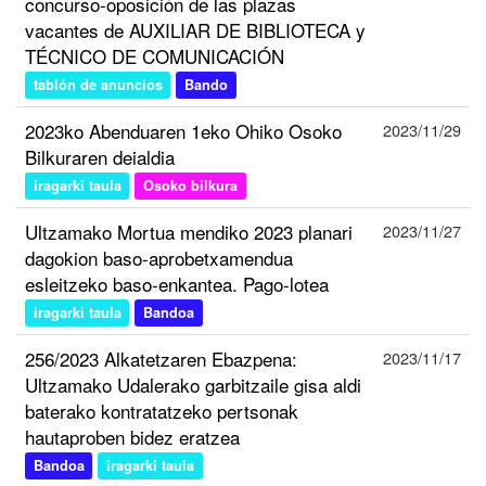
concurso-oposición de las plazas
vacantes de AUXILIAR DE BIBLIOTECA y
TÉCNICO DE COMUNICACIÓN
tablón de anuncios
Bando
2023ko Abenduaren 1eko Ohiko Osoko
2023/11/29
Bilkuraren deialdia
iragarki taula
Osoko bilkura
Ultzamako Mortua mendiko 2023 planari
2023/11/27
dagokion baso-aprobetxamendua
esleitzeko baso-enkantea. Pago-lotea
iragarki taula
Bandoa
256/2023 Alkatetzaren Ebazpena:
2023/11/17
Ultzamako Udalerako garbitzaile gisa aldi
baterako kontratatzeko pertsonak
hautaproben bidez eratzea
Bandoa
iragarki taula