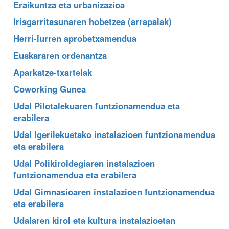
Eraikuntza eta urbanizazioa
Irisgarritasunaren hobetzea (arrapalak)
Herri-lurren aprobetxamendua
Euskararen ordenantza
Aparkatze-txartelak
Coworking Gunea
Udal Pilotalekuaren funtzionamendua eta
erabilera
Udal Igerilekuetako instalazioen funtzionamendua
eta erabilera
Udal Polikiroldegiaren instalazioen
funtzionamendua eta erabilera
Udal Gimnasioaren instalazioen funtzionamendua
eta erabilera
Udalaren kirol eta kultura instalazioetan