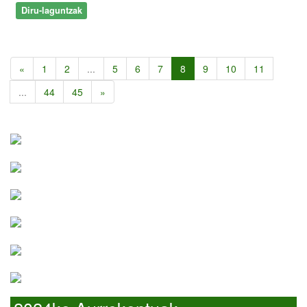
Diru-laguntzak
«
1
2
...
5
6
7
8
9
10
11
...
44
45
»