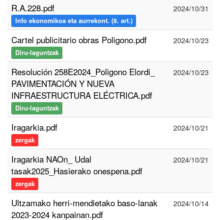
R.A.228.pdf
2024/10/31
Info ekonomikoa eta aurrekont. (8. art.)
Cartel publicitario obras Poligono.pdf
2024/10/23
Diru-laguntzak
Resolución 258E2024_Poligono Elordi_
2024/10/23
PAVIMENTACIÓN Y NUEVA
INFRAESTRUCTURA ELÉCTRICA.pdf
Diru-laguntzak
Iragarkia.pdf
2024/10/21
zergak
Iragarkia NAOn_ Udal
2024/10/21
tasak2025_Hasierako onespena.pdf
zergak
Ultzamako herri-mendietako baso-lanak
2024/10/14
2023-2024 kanpainan.pdf