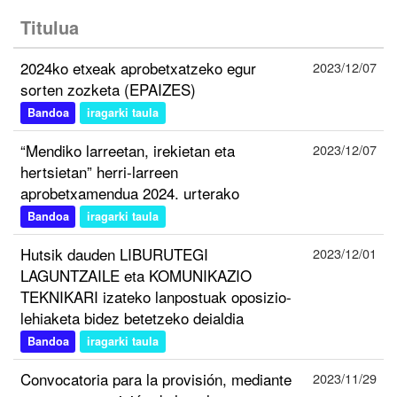
Titulua
2024ko etxeak aprobetxatzeko egur
2023/12/07
sorten zozketa (EPAIZES)
Bandoa
iragarki taula
“Mendiko larreetan, irekietan eta
2023/12/07
hertsietan” herri-larreen
aprobetxamendua 2024. urterako
Bandoa
iragarki taula
Hutsik dauden LIBURUTEGI
2023/12/01
LAGUNTZAILE eta KOMUNIKAZIO
TEKNIKARI izateko lanpostuak oposizio-
lehiaketa bidez betetzeko deialdia
Bandoa
iragarki taula
Convocatoria para la provisión, mediante
2023/11/29