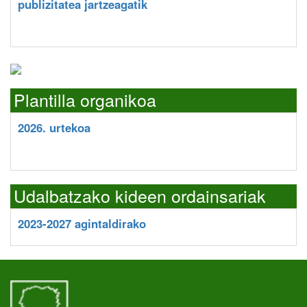
publizitatea jartzeagatik
Plantilla organikoa
2026. urtekoa
Udalbatzako kideen ordainsariak
2023-2027 agintaldirako