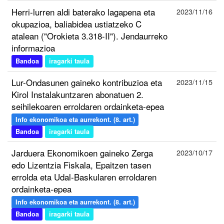
Herri-lurren aldi baterako lagapena eta
2023/11/16
okupazioa, baliabidea ustiatzeko C
atalean ("Orokieta 3.318-II"). Jendaurreko
informazioa
Bandoa
iragarki taula
Lur-Ondasunen gaineko kontribuzioa eta
2023/11/15
Kirol Instalakuntzaren abonatuen 2.
seihilekoaren erroldaren ordainketa-epea
Info ekonomikoa eta aurrekont. (8. art.)
Bandoa
iragarki taula
Jarduera Ekonomikoen gaineko Zerga
2023/10/17
edo Lizentzia Fiskala, Epaitzen tasen
errolda eta Udal-Baskularen erroldaren
ordainketa-epea
Info ekonomikoa eta aurrekont. (8. art.)
Bandoa
iragarki taula