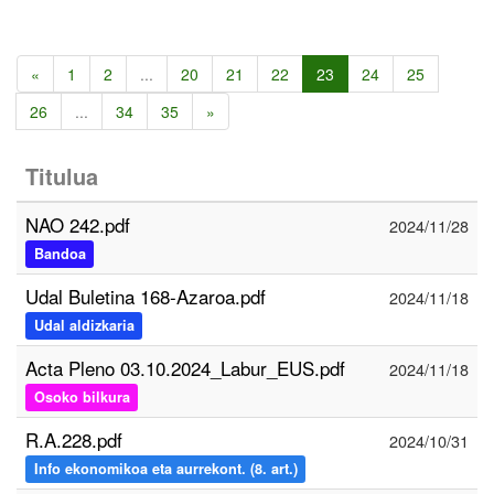
«
1
2
...
20
21
22
23
24
25
26
...
34
35
»
Titulua
NAO 242.pdf
2024/11/28
Bandoa
Udal Buletina 168-Azaroa.pdf
2024/11/18
Udal aldizkaria
Acta Pleno 03.10.2024_Labur_EUS.pdf
2024/11/18
Osoko bilkura
R.A.228.pdf
2024/10/31
Info ekonomikoa eta aurrekont. (8. art.)