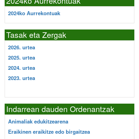
2024ko Aurrekontuak
2024ko Aurrekontuak
Tasak eta Zergak
2026. urtea
2025. urtea
2024. urtea
2023. urtea
Indarrean dauden Ordenantzak
Animaliak edukitzearena
Eraikinen eraikitze edo birgaitzea