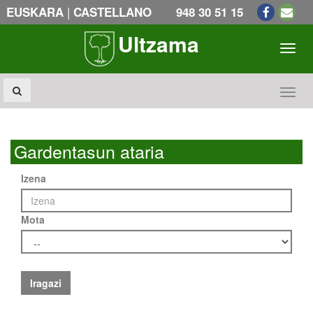
|
EUSKARA
CASTELLANO
948 30 51 15
Ultzama
Toogl
Toogl
Gardentasun ataria
Izena
Mota
Iragazi