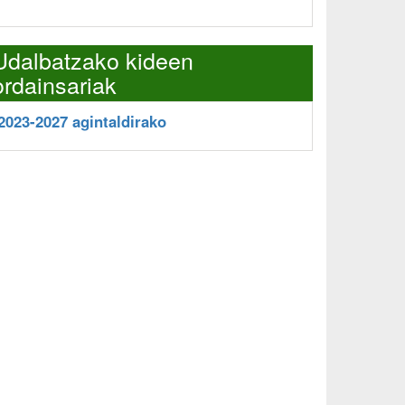
Udalbatzako kideen
ordainsariak
2023-2027 agintaldirako