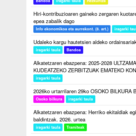
Bandoa
iragarki taula
Hezkuntza
Hiri-kontribuzioaren gaineko zergaren kuota
epea zabalik dago
Info ekonomikoa eta aurrekont. (8. art.)
iragarki tau
Udaleko kargu hautetsien aldeko ordainsaria
iragarki taula
Bandoa
Alkatetzaren ebazpena: 2025-2028 ULTZ
KUDEATZEKO ZERBITZUAK EMATEKO KO
iragarki taula
2026ko urtarrilaren 29ko OSOKO BILKURA 
Osoko bilkura
iragarki taula
Alkatetzaren ebazpena: Herriko ekitaldiak eg
baldintzak. 2026. urtea
iragarki taula
Tramiteak