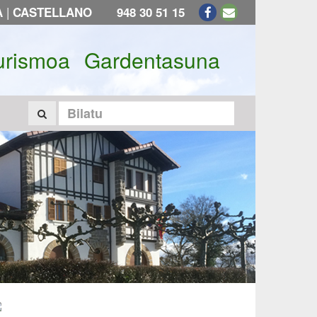
|
A
CASTELLANO
948 30 51 15
urismoa
Gardentasuna