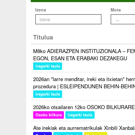
Izena
Mota
Titulua
M8ko ADIERAZPEN INSTITUZIONALA – FEM
EGON, ESAN ETA ERABAKI DEZAKEGU
iragarki taula
2026an "larre menditar, ireki eta itxietan" h
prozedura | ESLEIPENDUNEN BEHIN-BEH
iragarki taula
2026ko otsailaren 12ko OSOKO BILKURAREN
Osoko bilkura
iragarki taula
Ate irekiak eta aurrematrikulak Xinbili Xanba