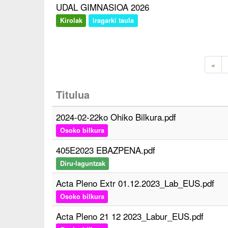
UDAL GIMNASIOA 2026
Kirolak
iragarki taula
«
Titulua
2024-02-22ko Ohiko Bilkura.pdf
Osoko bilkura
405E2023 EBAZPENA.pdf
Diru-laguntzak
Acta Pleno Extr 01.12.2023_Lab_EUS.pdf
Osoko bilkura
Acta Pleno 21 12 2023_Labur_EUS.pdf