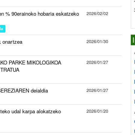
ren % 90erainoko hobaria eskatzeko
2026/02/02
la
k onartzea
2026/01/30
AMAKO PARKE MIKOLOGIKOA
2026/01/27
NTRATUA
BEREZIAREN deialdia
2026/01/27
iteko udal karpa alokatzeko
2026/01/20