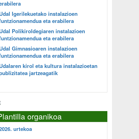
erabilera
Udal Igerilekuetako instalazioen
funtzionamendua eta erabilera
Udal Polikiroldegiaren instalazioen
funtzionamendua eta erabilera
Udal Gimnasioaren instalazioen
funtzionamendua eta erabilera
Udalaren kirol eta kultura instalazioetan
publizitatea jartzeagatik
Plantilla organikoa
2026. urtekoa