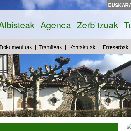
EUSKAR
Albisteak
Agenda
Zerbitzuak
T
Dokumentuak
Tramiteak
Kontaktuak
Erreserbak