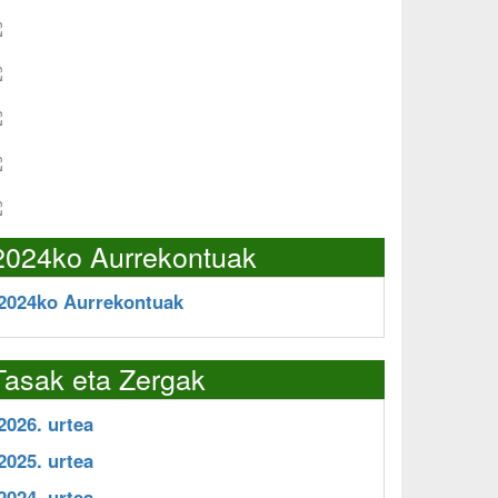
2024ko Aurrekontuak
2024ko Aurrekontuak
Tasak eta Zergak
2026. urtea
2025. urtea
2024. urtea