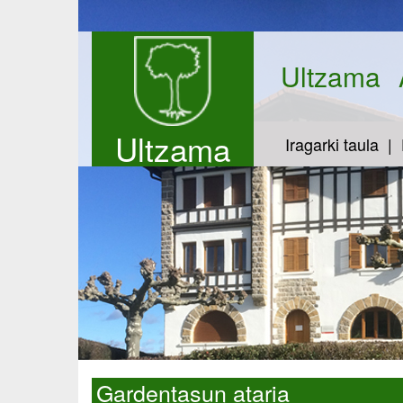
Ultzama
Ultzama
Iragarki taula
Gardentasun ataria