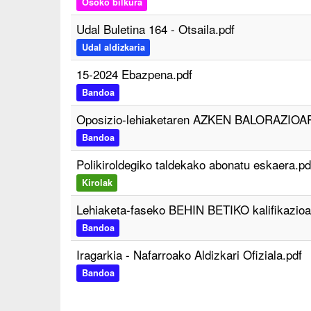
Osoko bilkura
Udal Buletina 164 - Otsaila.pdf
Udal aldizkaria
15-2024 Ebazpena.pdf
Bandoa
Oposizio-lehiaketaren AZKEN BALORAZIOAR
Bandoa
Polikiroldegiko taldekako abonatu eskaera.pd
Kirolak
Lehiaketa-faseko BEHIN BETIKO kalifikazioa
Bandoa
Iragarkia - Nafarroako Aldizkari Ofiziala.pdf
Bandoa