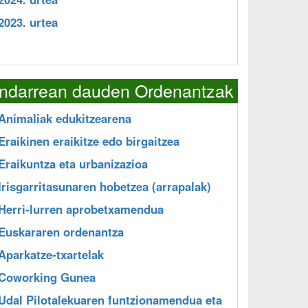
2023. urtea
Indarrean dauden Ordenantzak
Animaliak edukitzearena
Eraikinen eraikitze edo birgaitzea
Eraikuntza eta urbanizazioa
Irisgarritasunaren hobetzea (arrapalak)
Herri-lurren aprobetxamendua
Euskararen ordenantza
Aparkatze-txartelak
Coworking Gunea
Udal Pilotalekuaren funtzionamendua eta