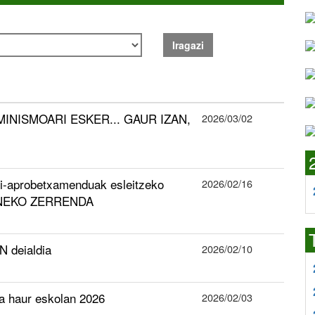
Iragazi
INISMOARI ESKER... GAUR IZAN,
2026/03/02
erri-aprobetxamenduak esleitzeko
2026/02/16
INEKO ZERRENDA
 deialdia
2026/02/10
la haur eskolan 2026
2026/02/03