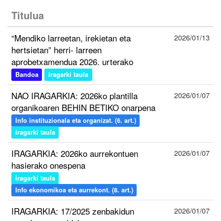
Titulua
“Mendiko larreetan, irekietan eta
2026/01/13
hertsietan” herri- larreen
aprobetxamendua 2026. urterako
Bandoa
iragarki taula
NAO IRAGARKIA: 2026ko plantilla
2026/01/07
organikoaren BEHIN BETIKO onarpena
Info instituzionala eta organizat. (6. art.)
iragarki taula
IRAGARKIA: 2026ko aurrekontuen
2026/01/07
hasierako onespena
iragarki taula
Info ekonomikoa eta aurrekont. (8. art.)
IRAGARKIA: 17/2025 zenbakidun
2026/01/07