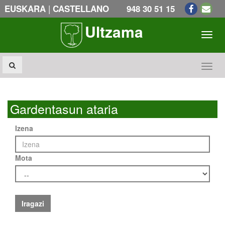
|
EUSKARA
CASTELLANO
948 30 51 15
Ultzama
Toogl
Toogl
Gardentasun ataria
Izena
Mota
Iragazi