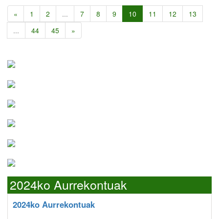
«
1
2
...
7
8
9
10
11
12
13
...
44
45
»
2024ko Aurrekontuak
2024ko Aurrekontuak