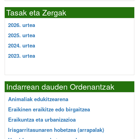
Tasak eta Zergak
2026. urtea
2025. urtea
2024. urtea
2023. urtea
Indarrean dauden Ordenantzak
Animaliak edukitzearena
Eraikinen eraikitze edo birgaitzea
Eraikuntza eta urbanizazioa
Irisgarritasunaren hobetzea (arrapalak)