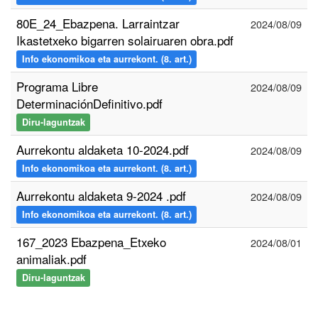
80E_24_Ebazpena. Larraintzar
2024/08/09
Ikastetxeko bigarren solairuaren obra.pdf
Info ekonomikoa eta aurrekont. (8. art.)
Programa Libre
2024/08/09
DeterminaciónDefinitivo.pdf
Diru-laguntzak
Aurrekontu aldaketa 10-2024.pdf
2024/08/09
Info ekonomikoa eta aurrekont. (8. art.)
Aurrekontu aldaketa 9-2024 .pdf
2024/08/09
Info ekonomikoa eta aurrekont. (8. art.)
167_2023 Ebazpena_Etxeko
2024/08/01
animaliak.pdf
Diru-laguntzak