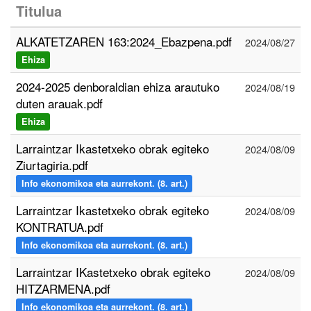
Titulua
ALKATETZAREN 163:2024_Ebazpena.pdf
2024/08/27
Ehiza
2024-2025 denboraldian ehiza arautuko
2024/08/19
duten arauak.pdf
Ehiza
Larraintzar Ikastetxeko obrak egiteko
2024/08/09
Ziurtagiria.pdf
Info ekonomikoa eta aurrekont. (8. art.)
Larraintzar Ikastetxeko obrak egiteko
2024/08/09
KONTRATUA.pdf
Info ekonomikoa eta aurrekont. (8. art.)
Larraintzar IKastetxeko obrak egiteko
2024/08/09
HITZARMENA.pdf
Info ekonomikoa eta aurrekont. (8. art.)