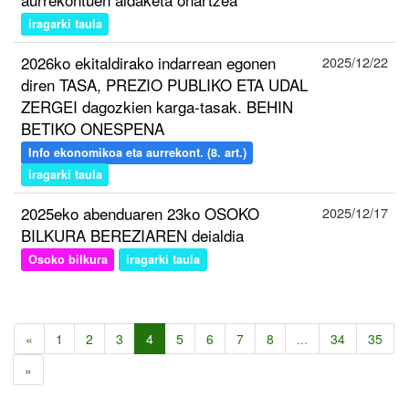
iragarki taula
2026ko ekitaldirako indarrean egonen
2025/12/22
diren TASA, PREZIO PUBLIKO ETA UDAL
ZERGEI dagozkien karga-tasak. BEHIN
BETIKO ONESPENA
Info ekonomikoa eta aurrekont. (8. art.)
iragarki taula
2025eko abenduaren 23ko OSOKO
2025/12/17
BILKURA BEREZIAREN deialdia
Osoko bilkura
iragarki taula
«
1
2
3
4
5
6
7
8
...
34
35
»