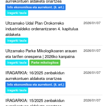
aurrekontuen aldaketa onartzea
Info ekonomikoa eta aurrekont. (8. art.)
iragarki taula
Ultzamako Udal Plan Orokorreko
2026/01/07
industrialdeko ordenantzaren 4. kapitulua
aldaketa
iragarki taula
Ultzamako Parke Mikologikoaren arauen
2026/01/07
eta tarifen onespena | 2026ko kanpaina
iragarki taula
Parke mikologikoa
IRAGARKIA: 16/2025 zenbakidun
2026/01/07
aurrekontuen aldaketa onartzea
Info ekonomikoa eta aurrekont. (8. art.)
iragarki taula
IRAGARKIA: 15/2025 zenbakidun
2026/01/07
aurrekontuen aldaketa onartzea