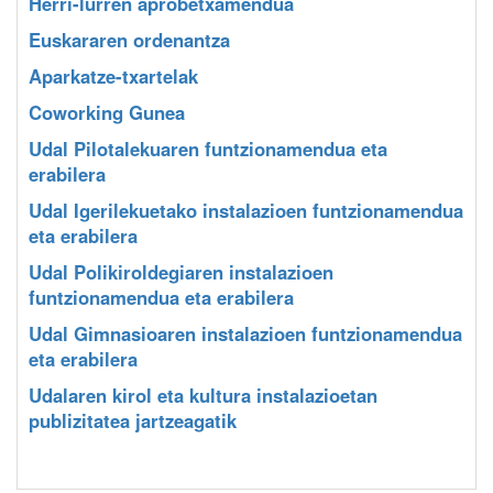
Herri-lurren aprobetxamendua
Euskararen ordenantza
Aparkatze-txartelak
Coworking Gunea
Udal Pilotalekuaren funtzionamendua eta
erabilera
Udal Igerilekuetako instalazioen funtzionamendua
eta erabilera
Udal Polikiroldegiaren instalazioen
funtzionamendua eta erabilera
Udal Gimnasioaren instalazioen funtzionamendua
eta erabilera
Udalaren kirol eta kultura instalazioetan
publizitatea jartzeagatik