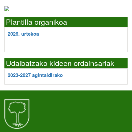
Plantilla organikoa
2026. urtekoa
Udalbatzako kideen ordainsariak
2023-2027 agintaldirako