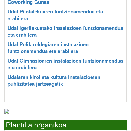
Coworking Gunea
Udal Pilotalekuaren funtzionamendua eta
erabilera
Udal Igerilekuetako instalazioen funtzionamendua
eta erabilera
Udal Polikiroldegiaren instalazioen
funtzionamendua eta erabilera
Udal Gimnasioaren instalazioen funtzionamendua
eta erabilera
Udalaren kirol eta kultura instalazioetan
publizitatea jartzeagatik
Plantilla organikoa