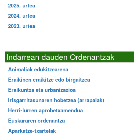
2025. urtea
2024. urtea
2023. urtea
Indarrean dauden Ordenantzak
Animaliak edukitzearena
Eraikinen eraikitze edo birgaitzea
Eraikuntza eta urbanizazioa
Irisgarritasunaren hobetzea (arrapalak)
Herri-lurren aprobetxamendua
Euskararen ordenantza
Aparkatze-txartelak