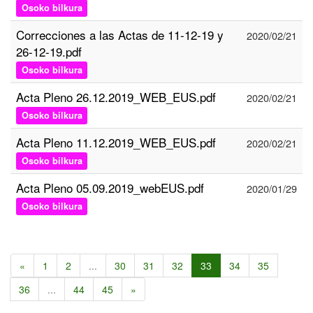
Osoko bilkura
Correcciones a las Actas de 11-12-19 y
2020/02/21
26-12-19.pdf
Osoko bilkura
Acta Pleno 26.12.2019_WEB_EUS.pdf
2020/02/21
Osoko bilkura
Acta Pleno 11.12.2019_WEB_EUS.pdf
2020/02/21
Osoko bilkura
Acta Pleno 05.09.2019_webEUS.pdf
2020/01/29
Osoko bilkura
«
1
2
...
30
31
32
33
34
35
36
...
44
45
»