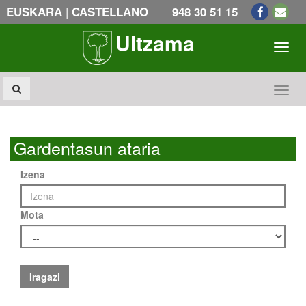
|
EUSKARA
CASTELLANO
948 30 51 15
Ultzama
Toogl
Toogl
Gardentasun ataria
Izena
Mota
Iragazi