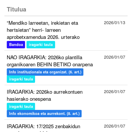
Titulua
“Mendiko larreetan, irekietan eta
2026/01/13
hertsietan” herri- larreen
aprobetxamendua 2026. urterako
Bandoa
iragarki taula
NAO IRAGARKIA: 2026ko plantilla
2026/01/07
organikoaren BEHIN BETIKO onarpena
Info instituzionala eta organizat. (6. art.)
iragarki taula
IRAGARKIA: 2026ko aurrekontuen
2026/01/07
hasierako onespena
iragarki taula
Info ekonomikoa eta aurrekont. (8. art.)
IRAGARKIA: 17/2025 zenbakidun
2026/01/07