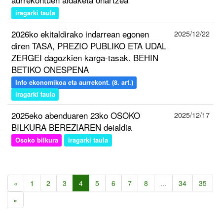
iragarki taula
2026ko ekitaldirako indarrean egonen
2025/12/22
diren TASA, PREZIO PUBLIKO ETA UDAL
ZERGEI dagozkien karga-tasak. BEHIN
BETIKO ONESPENA
Info ekonomikoa eta aurrekont. (8. art.)
iragarki taula
2025eko abenduaren 23ko OSOKO
2025/12/17
BILKURA BEREZIAREN deialdia
Osoko bilkura
iragarki taula
«
1
2
3
4
5
6
7
8
...
34
35
»