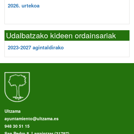
2026. urtekoa
Udalbatzako kideen ordainsariak
2023-2027 agintaldirako
Ultzama
ayuntamiento@ultzama.es
948 30 51 15
San Pedro 8, Larraintzar (31797)