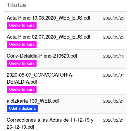
Titulua
Acta Pleno 13.08.2020_WEB_EUS.pdf
2020/09/29
Osoko bilkura
Acta Pleno 02.07.2020_WEB_EUS.pdf
2020/09/29
Osoko bilkura
Conv-Deialdia-Pleno-210520.pdf
2020/05/19
Osoko bilkura
2020-05-07_CONVOCATORIA-
2020/05/01
DEIALDIA.pdf
Osoko bilkura
aldizkaria 139_WEB.pdf
2020/02/21
Udal aldizkaria
Correcciones a las Actas de 11-12-19 y
2020/02/21
26-12-19.pdf