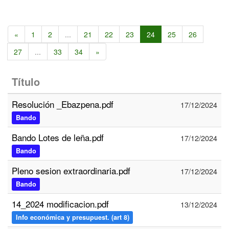
«
1
2
...
21
22
23
24
25
26
27
...
33
34
»
Título
Resolución _Ebazpena.pdf
17/12/2024
Bando
Bando Lotes de leña.pdf
17/12/2024
Bando
Pleno sesion extraordinaria.pdf
17/12/2024
Bando
14_2024 modificacion.pdf
13/12/2024
Info económica y presupuest. (art 8)