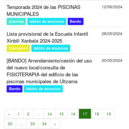
Temporada 2024 de las PISCINAS
12/06/2024
MUNICIPALES
piscinas
tablón de anuncios
Bando
Lista provisional de la Escuela Infantil
28/05/2024
Xinbili Xanbala 2024-2025
Educación
tablón de anuncios
[BANDO] Arrendamiento/cesión del uso
20/05/2024
del nuevo local/consulta de
FISIOTERAPIA del edificio de las
piscinas municipales de Ultzama
Bando
tablón de anuncios
«
1
2
...
14
15
16
17
18
19
20
...
33
34
»