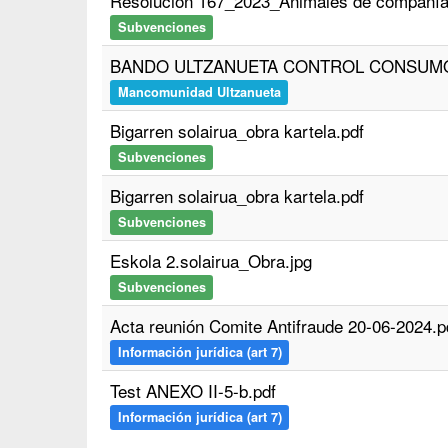
Resolución 167_2023_Animales de compañía
Subvenciones
BANDO ULTZANUETA CONTROL CONSUMO 31-
Mancomunidad Ultzanueta
Bigarren solairua_obra kartela.pdf
Subvenciones
Bigarren solairua_obra kartela.pdf
Subvenciones
Eskola 2.solairua_Obra.jpg
Subvenciones
Acta reunión Comite Antifraude 20-06-2024.p
Información jurídica (art 7)
Test ANEXO II-5-b.pdf
Información jurídica (art 7)