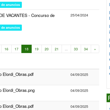
n de anuncios
N DE VACANTES - Concurso de
25/04/2024
n de anuncios
16
17
18
19
20
21
...
33
34
»
o Elordi_Obras.pdf
04/09/2025
o Elordi_Obras.png
04/09/2025
o Elordi_Obras.pdf
04/09/2025