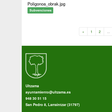
Poligonoa_obrak.jpg
Subvenciones
«
1
2
...
Ultzama
ayuntamiento@ultzama.es
948 30 51 15
San Pedro 8, Larraintzar (31797)